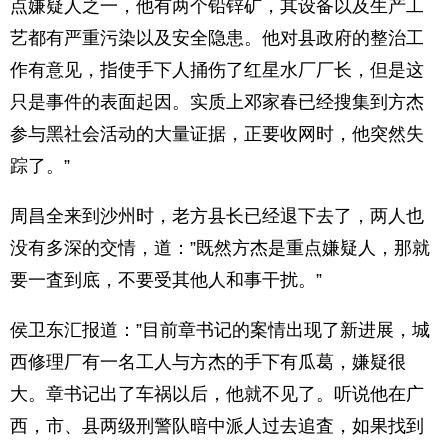
点嫌疑人之一，他有两个铅锌矿，其设备以及生产工
艺都有严重污染以及安全隐患。他对县政府的整治工
作有意见，指使手下人捅伤了红星水厂厂长，但是这
只是事件的表面起因。实质上邓家春已经搜集到方杰
参与黑社会活动的大量证据，正要收网时，他突然失
踪了。”
周昌全来到沙州时，老方县长已经退下去了，两人也
没有多深的交情，道：”既然方杰是重点嫌疑人，那就
要一査到底，不要受其他人和事干扰。”
侯卫东汇报道：”目前章书记的案情出现了新进展，城
西修理厂有一名工人与方杰的手下有瓜葛，嫌疑很
大。章书记出了车祸以后，他就不见了。听说他在广
西，市、县两级刑警队暗中派人过去追査，如果找到