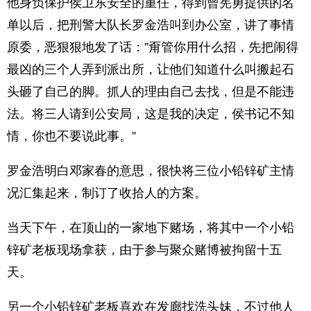
他身负保护侯卫东安全的重任，得到曾宪勇提供的名
单以后，把刑警大队长罗金浩叫到办公室，讲了事情
原委，恶狠狠地发了话：”甭管你用什么招，先把闹得
最凶的三个人弄到派出所，让他们知道什么叫搬起石
头砸了自己的脚。抓人的理由自己去找，但是不能违
法。将三人请到公安局，这是我的决定，侯书记不知
情，你也不要说此事。”
罗金浩明白邓家春的意思，很快将三位小铅锌矿主情
况汇集起来，制订了收拾人的方案。
当天下午，在顶山的一家地下赌场，将其中一个小铅
锌矿老板现场拿获，由于参与聚众赌博被拘留十五
天。
另一个小铅锌矿老板喜欢在发廊找洗头妹，不过他人