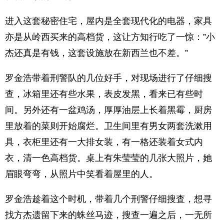
进入这套秘密住宅，屋内是全套现代化的电器，家具
亦是从岭西买来的高档货，这让方知行吃了一惊：”小
杰还真是有钱，这套设施放在新西兰也不差。”
罗金浩带着刑警队的几位好手，对现场进行了仔细搜
查，冰箱里还有些水果，表皮发黑，看来已有些时
间。另外还有一盆鸡汤，厚厚油层上长着黑霉，厨房
里放着的菜则开始腐烂。卫生间里有男女两套洗漱用
具，衣柜里还有一大排女装，有一格还装着女式内
衣，清一色高档货。桌上有朱莹莹的几张大照片，她
眉眼弯弯，从照片中笑看着屋里的人。
罗金浩趁着这个时机，带着几个刑警仔细搜査，想寻
找方杰遗留下来的蛛丝马迹，搜查一遍之后，一无所