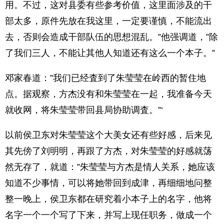
用。不过，这对县委有些参考价值，这里面涉及的干
部太多，原件先放在我这里，一定要谨慎，不能流出
去，否则会造成干部队伍的思想混乱。”他强调道，”除
了我们三人，不能让其他人知道还有这么一个本子。”
邓家春道：”我们已经査到了朱莹莹在岭西的暂住地
点。据观察，方杰没有和朱莹莹在一起，我准备今天
就收网，将朱莹莹带回县局协助调査。”‘
以前侯卫东对朱莹莹这个大美女还有些好感，后来见
其先傍了刘明明，再跟了方杰，对朱莹莹的好感就荡
然无存了，就道：”朱莹莹与方杰是情人关系，她应该
知道不少事情，可以将她带回到成津，再细细地问整
整一晚上，侯卫东都在研究着小本子上的名字，他将
名字一个一个写了下来，并写上现任职务，做成一个