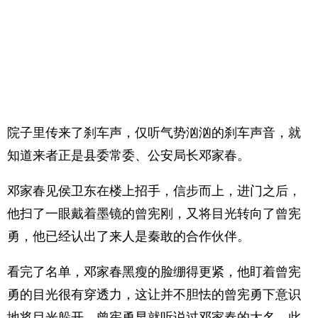
院子里传来了刹车声，仅听气势汹汹的刹车声音，就
知道来者正是县委常委、公安局长邓家春。
邓家春见侯卫东在楼上招手，信步而上，进门之后，
他扫了一眼戴着墨镜的曾宪刚，又将目光转向了曾宪
勇，他已经认出了来人是秦敢的合作伙伴。
看完了名单，邓家春黑瘦的脸绷得更紧，他盯着曾宪
勇的目光很有穿透力，这让并不胆怯的曾宪勇下意识
地将目光躲开。曾宪勇早就听说过邓家春的大名，此