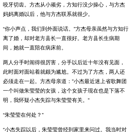
咬牙切齿。方杰从小顽劣，方知行没少操心，与方杰
妈妈离婚以后，他与方杰联系就很少。
“你小声点，我们到外面说话。”方杰母亲虽然与方知行
离了婚，却对老方县长一直很好。老方县长生病期
间，她就一直陪在病床前。
两人分手时闹得很厉害，分手以后近十年没有见面，
此时面对面站着就颇为尴尬。不过为了方杰，两人还
必须走在一起。方杰母亲道：”小杰最近迷上省歌舞团
一个叫做朱莹莹的女孩，这个女孩子现在也是下落不
明，我怀疑小杰失踪与朱莹莹有关。”
“朱莹莹在何处？”
“小杰失踪以后，朱莹莹曾经到家里来问过。我当时对