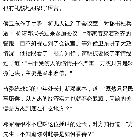
很有礼貌地组织了语言。
侯卫东作了手势，将几人让到了会议室，对秘书杜兵
道：”你请邓局长过来参加会议。”‘邓家舂穿着整齐的
警服，目不斜视走到了会议室。等到侯卫东讲了大致
情况，他抬眼看了一眼方知行，简明扼要谈了事情经
过，道：”由于受伤人的伤情并不严重，方杰只算是轻
微违法，主要是民事赔偿。”
省委统战部的中年处长打断邓家春，道：”既然只是民
事赔偿，以方杰的经济实力也就不必躲藏，问题的关
键是方杰到底在什么地方？”
邓家舂根本不理睬这位插话的处长，对方知行道：”方
先生，不知道你对此事是如何看待？”