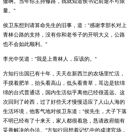
傲啊。当年你主持修路，我就知道侯书记前途不可限
量。”
侯卫东想到请算命先生的旧事，道：”感谢李部长对上
青林公路的支持，没有你和老爷子的开明大义，公路
也不会如此顺利。”
李光中笑道：”我是上青林人，应该的。”
方知行出国已有十年，天天在新西兰的农场里忙活，
手摸着肥羊，抬头看高山，低头看青草，耳边是软绵
绵的台式普通话，国内生活似乎离他已经很遥远。这
次回到了岭西，过了好些天才慢慢适应了人山人海的
生活环境，他客气地对侯卫东道：”侯先生，犬子下落
不明已经有了十来天，家人都很着急，恳请政府能有
妥善解决的办法。”方知行回想着记忆中的成津官场，