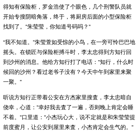
得知有保险柜，罗金浩使了个眼色，几个刑警队员就
开始专搜阴暗角落，终于，将厨房后面的小型保险柜
找到了。”朱莹莹，你知道号码吗？”
“我不知道。”朱莹萱如受惊的小鸟，在一旁可怜巴巴地
摇头。在锁匠与保险柜搏斗时，李太忠得到方知行回
到沙州的消息。他给方知行打了电话：”知行，什么时
候回的沙州？看过老爷子没有？今天中午到家里来聚
一聚。”
听说方知行正带着公安在方杰家里搜査，李太忠暗自
侥幸，心道：”幸好我去査了一遍，否则晚上肯定会睡
不着。”口里道：”小杰玩心大，说不定就是和朱莹莹提
前度蜜月，让公安到屋里来査，小杰肯定会生气的。”