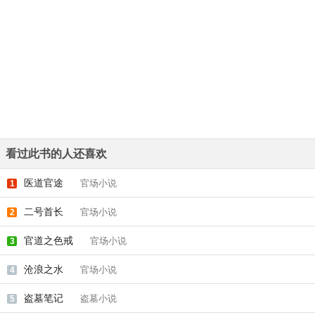
看过此书的人还喜欢
医道官途
官场小说
1
二号首长
官场小说
2
官道之色戒
官场小说
3
沧浪之水
官场小说
4
盗墓笔记
盗墓小说
5