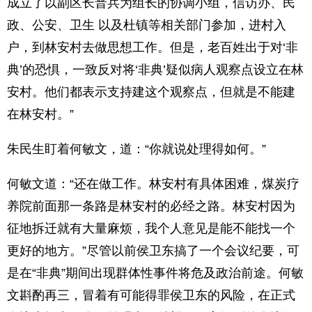
成立了以副区长普兵为组长的协调小组，信访办、民
政、公安、卫生 以及杜镇等相关部门参加，进村入
户，到林安村去做思想工作。但是，老百姓出于对‘非
典’的恐惧，一致反对将‘非典’疑似病人观察点设立在林
安村。他们都表示支持建这个观察点，但就是不能建
在林安村。”
朱民生盯着何敏文，道：“你就说处理得如何。”
何敏文道：“还在做工作。林安村有具体困难，煤炭疗
养院前面那一条路是林安村的必经之路。林安村因为
征地拆迁就有大量麻烦，我个人意见是能不能找一个
更好的地方。”尽管以前侯卫东搞了一个会议纪要，可
是在“非典”期间出现群体性事件将危及政治前途。何敏
文斟酌再三，冒着有可能得罪侯卫东的风险，在正式