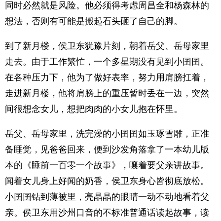
同时必然就是风险。他必须得考虑周昌全和杨森林的
想法，否则有可能是搬起石头砸了自己的脚。
到了新月楼，侯卫东犹豫片刻，朝着岳父、岳母家里
走去。由于工作繁忙，一个多星期没有见到小囝囝。
在各种压力下，他为了做好表率，努力用肩膀扛着，
走进新月楼，他将肩膀上的重压暂时丢在一边，突然
间很想念女儿，想把肉肉的小女儿抱在怀里。
岳父、岳母家里，洗完澡的小囝囝如玉琢雪雕，正准
备睡觉，见爸爸回来，便到沙发角落拿了一本幼儿版
本的《睡前一百零一个故事》，嚷着要父亲讲故事。
闻着女儿身上好闻的奶香，侯卫东身心皆彻底放松。
小囝囝钻到薄被里，亮晶晶的眼睛一动不动地看着父
亲。侯卫东用沙州口音的不标准普通话读起故事，读