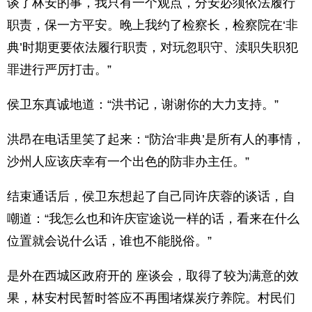
谈了林安的事，我只有一个观点，分安必须依法履行
职责，保一方平安。晚上我约了检察长，检察院在‘非
典’时期更要依法履行职责，对玩忽职守、渎职失职犯
罪进行严厉打击。”
侯卫东真诚地道：“洪书记，谢谢你的大力支持。”
洪昂在电话里笑了起来：“防治‘非典’是所有人的事情，
沙州人应该庆幸有一个出色的防非办主任。”
结束通话后，侯卫东想起了自己同许庆蓉的谈话，自
嘲道：“我怎么也和许庆宦途说一样的话，看来在什么
位置就会说什么话，谁也不能脱俗。”
是外在西城区政府开的 座谈会，取得了较为满意的效
果，林安村民暂时答应不再围堵煤炭疗养院。村民们