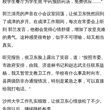
校学生餐厅为学生熬 中药预防药汤，免费供应……”
郭兰清亮的声音在小会议室回荡，让侯卫东恍然回到
了成津的岁月。在成津工作期间，每次在常委会上听
到 郭兰发言，他都会觉得心情舒缓，增加了攻坚克难
的勇气。这种感受很奇妙，似乎不可理喻，却又相当
真实。
听完报告，侯卫东脸上露出了笑容，道：“按照市委、
市政府安排，由我、济道林书记和赵志武主任联系益
杨，我又暂管文教卫工作。学校有什么事及时向市、
县两级防非办通报情况，特别是紧急之事，可以直接
给我打电话。”
沙州大学工作扎实细致，让侯卫东心情放松了不少。
告辞以后，继续随机检查。