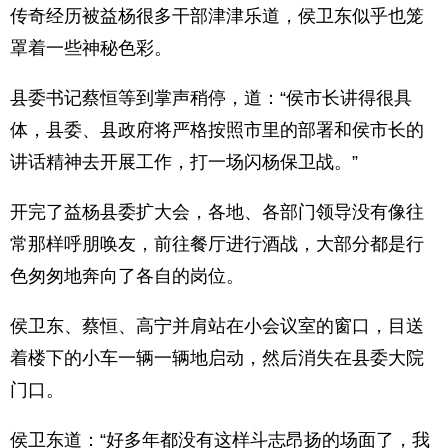
传奇经历被益杨很多干部津津乐道，侯卫东似乎也笼
罩着一些神秘色彩。
县委书记蔡恒等到掌声稍停，道：“侯市长讲得很具
体，县委、县政府将严格按照市里的部署和侯市长的
讲话精神去开展工作，打一场闪杨保卫战。”
开完了益杨县委扩大会，各地、各部门领导没有像往
常那样呼朋唤友，前往餐厅进行酒战，大部分都是行
色匆匆地奔向了各自的岗位。
侯卫东、蔡恒、高宁并肩站在小会议室的窗口，目送
着楼下的小车一辆一辆地启动，然后消失在县委大院
门口。
侯卫东道：“好多年都没有这样斗志昂扬的场面了，我