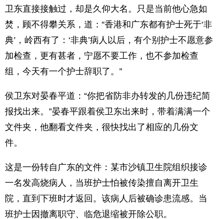
卫东直接接触过，却是久仰大名。只是当前他心急如
焚，顾不得攀关系，道：“香港和广东都有护士死于‘非
典’，岭西有了：‘非典’病人以后，有个别护士不愿意参
加检查，更有甚者，宁愿不要工作，也不参加检查
组，今天有一个护士辞职了。”
侯卫东对晏春平道：“你把省防非办转发的几份违纪简
报找出来。”晏春平跟着侯卫东出来时，带着满满一个
文件夹，他翻看文件夹，很快找出了相应的几份文
件。
这是一份转自广东的文件：某市沙镇卫生院组织接诊
一名发高烧病人，当班护士怕被传染擅自离开卫生
院，直到下班时才返回。该病人后被确诊患流感。当
班护士因撤离职守、临危退缩被开除公职。