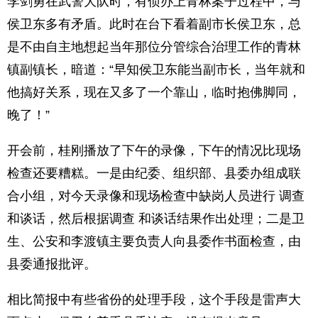
李剑勇在武警大队时，有侦办上青林案子过程中，与
侯卫东多有矛盾。此时在台下看着副市长侯卫东，总
是不由自主地想起当年那位分管综合治理工作的青林
镇副镇长，暗道：“早知侯卫东能当副市长，当年就和
他搞好关系，现在又多了一个靠山，临时抱佛脚同，
晚了！”
开会前，桂刚播放了下午的录像，下午的情况比现场
检查还要糟糕。一是由纪委、组织部、县委办组成联
合小组，对今天录像和现场检查中缺岗人员进行 调查
和谈话，然后根据调查 和谈话结果作出处理；二是卫
生、公安和李渡镇主要负责人向县委作书面检查，由
县委通报批评。
相比简报中有些省份的处理手段，这个手段是雷声大