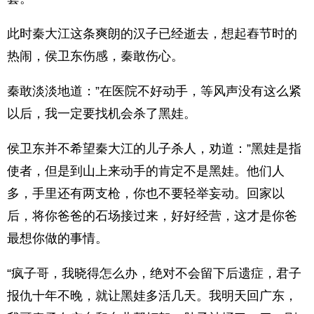
此时秦大江这条爽朗的汉子已经逝去，想起舂节时的
热闹，侯卫东伤感，秦敢伤心。
秦敢淡淡地道：”在医院不好动手，等风声没有这么紧
以后，我一定要找机会杀了黑娃。
侯卫东并不希望秦大江的儿子杀人，劝道：”黑娃是指
使者，但是到山上来动手的肯定不是黑娃。他们人
多，手里还有两支枪，你也不要轻举妄动。回家以
后，将你爸爸的石场接过来，好好经营，这才是你爸
最想你做的事情。
“疯子哥，我晓得怎么办，绝对不会留下后遗症，君子
报仇十年不晚，就让黑娃多活几天。我明天回广东，