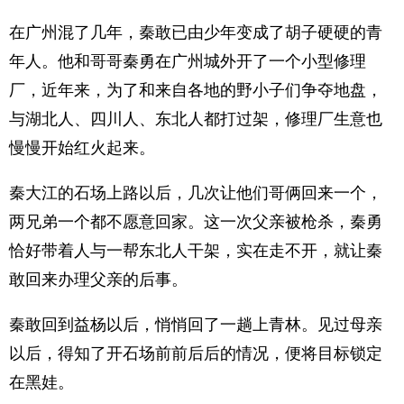
在广州混了几年，秦敢已由少年变成了胡子硬硬的青
年人。他和哥哥秦勇在广州城外开了一个小型修理
厂，近年来，为了和来自各地的野小子们争夺地盘，
与湖北人、四川人、东北人都打过架，修理厂生意也
慢慢开始红火起来。
秦大江的石场上路以后，几次让他们哥俩回来一个，
两兄弟一个都不愿意回家。这一次父亲被枪杀，秦勇
恰好带着人与一帮东北人干架，实在走不开，就让秦
敢回来办理父亲的后事。
秦敢回到益杨以后，悄悄回了一趟上青林。见过母亲
以后，得知了开石场前前后后的情况，便将目标锁定
在黑娃。