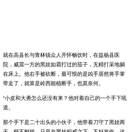
就在高县长与青林镇众人开怀畅饮时，在益杨县医
院，威震一方的黑娃如霜打过的茄子，无精打采地躺
在床上。他右手被砍断，最可恨的是凶手居然将手掌
带走了，就算是岭西能植断手，也莫奈何。
“小皮和大勇怎么还没有来？他对着自己的一个手下吼
道。
那个手下是二十出头的小伙子，他带着刀守了黑娃两
天，颇不耐烦，只是在黑娃积威之下，不好发作。这