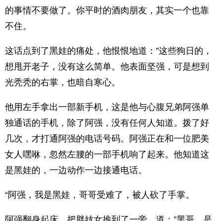
的事情不要做了。你平时的酒肉朋友，其实一个也靠
不住。
这话点到了黑娃的痛处，他恨恨地道：”这些狗日的，
想甩开老子，没有这么简单。他表面坚强，可是想到
光秃秃的右掌，也暗自寒心。
他用左手拿出一部新手机，这是他与心腹兄弟阿强单
独通话的手机，除了阿强，没有任何人知道。拨了好
几次，才打通阿强的电话号码。阿强正在和一位肥美
女人嘿咻，忽然左腰的一部手机响了起来。他知道这
是黑娃的，一边动作一边接通电话。
“阿强，我是黑娃，哥哥受难了，被人砍了手掌。
阿强翻身起床，把胖妓女推到了一旁，道：”黑哥，是