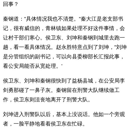
回事？
秦钢道：”具体情况我也不清楚。”秦大江是老支部书
记，很有威信的，青林镇如果处理不好这件事情，会
让村干部们寒心。侯卫东、刘坤和秦钢到城里去跑一
趟，看一看具体情况。赵永胜特意点到了刘坤，”刘坤
是分管组织的副书记，可以向县委柳部长汇报此事，
看公安局能否从宽处理。’
侯卫东、刘坤和秦钢很快到了益杨县城，在公安局李
剑勇那碰了一鼻子灰。秦钢留在刑警大队继续做工
作，侯卫东则沮丧地离开了刑警大队。
刘坤进入刑警队以后，基本上没说话。他如一个旁观
者，一脸平静地看着侯卫东在忙碌。