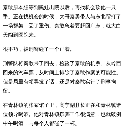
秦敢原本想等到黑娃出院以后，再找机会砍他一只
手。正在找机会的时候，大哥秦勇带人与东北帮打了
一场群架，受了重伤。秦敢急着要赶回广东，就大白
天闯到医院来。
很不巧，被刑警碰了一个正着。
刑警队将秦敢带了回去，检验了秦敢的机票、从岭西
回来的汽车票，从时间上排除了秦敢作案的可能性。
但是局里有领导发了话，还是对秦敢实行了刑事拘
留。
在青林镇的张家馆子里，高宁副县长正在和青林镇诸
位领导喝酒。他对青林镇殡葬工作很满意，也就破例
中午喝酒，与每个人都碰了一杯。