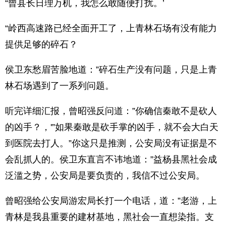
“曾县长日理万机，我怎么敢随便打扰。’
“岭西高速路已经全面开工了，上青林石场有没有能力
提供足够的碎石？
侯卫东愁眉苦脸地道：”碎石生产没有问题，只是上青
林石场遇到了一系列问题。
听完详细汇报，曾昭强反问道：”你确信秦敢不是砍人
的凶手？，'”如果秦敢是砍手掌的凶手，就不会大白天
到医院去打人。”你这只是推测，公安局没有证据是不
会乱抓人的。侯卫东直言不讳地道：”益杨县黑社会成
泛滥之势，公安局是要负责的，我信不过公安局。
曾昭强给公安局游宏局长打一个电话，道：”老游，上
青林是我县重要的建材基地，黑社会一直想染指。支