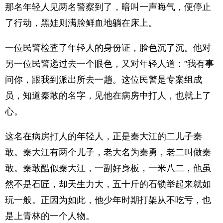
那名年轻人见两名警察到了，暗叫一声晦气，便停止
了行动，黑娃则满脸鲜血地躺在床上。
一位民警检査了年轻人的身份证，脸色沉了沉。他对
另一位民警递过去一个眼色，又对年轻人道：”我有事
问你，跟我到派出所去一趟。这位民警是专案组成
员，知道秦敢的名字，见他在病房中打人，也就上了
心。
这名在病房打人的年轻人，正是秦大江的二儿子秦
敢。秦大江有两个儿子，老大名为秦勇，老二叫做秦
敢。秦敢酷似秦大江，一副好身板，一米八二，他虽
然不是石匠，却天生力大，五十斤的石锁举起来就如
玩一般。正因为如此，他少年时期打架从不吃亏，也
是上青林的一个人物。