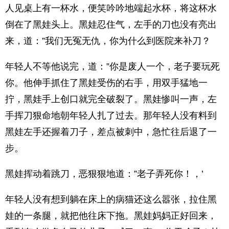
人见桌上有一杯水，便笑吟吟地端起水杯，将这杯水
倒在了黑娃头上。黑娃忍住气，左手的刀也没有亮出
来，道：”我们无冤无仇，你为什么到医院来补刀？
年轻人不等他说完，道：”你是废人一个，老子要玩死
你。他伸手抓住了黑娃受伤的右手，用双手猛地一
拧，黑娃手上创口就完全破裂了。黑娃惨叫一声，左
手挥刀狠命地朝年轻人扎了过去。那年轻人没有料到
黑娃左手还握着刀子，差点被刺中，急忙往后退了一
步。
黑娃挥动着跳刀，恶狠狠地道：”老子弄死你！，’
年轻人没有想到躺在床上的病猫还这么嚣张，拉住黑
娃的一条腿，就把他往床下拖。黑娃妈妈正好回来，