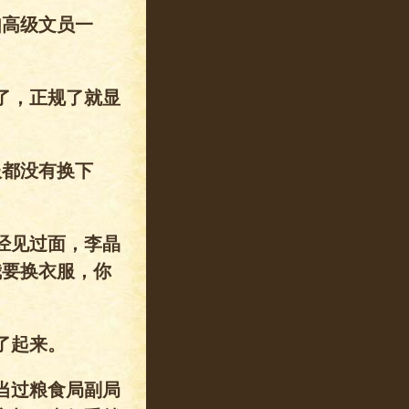
如高级文员一
了，正规了就显
服都没有换下
。
经见过面，李晶
我要换衣服，你
了起来。
当过粮食局副局