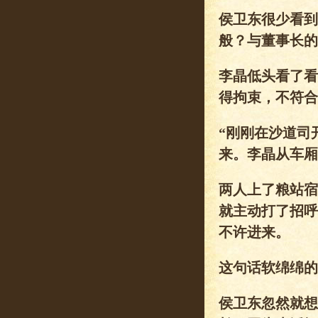
侯卫东很少看到
般？与董事长的
李晶低头看了看
得拘束，不符合
“刚刚在沙道司
来。李晶从车厢
两人上了粮站宿
就主动打了招呼
不许进来。
这句话软绵绵的
侯卫东忽然就想