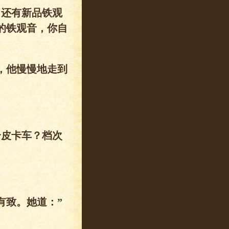
，还有新品铁观
的铁观音，你自
，他慢慢地走到
。
个皮卡车？档次
有致。她道：”