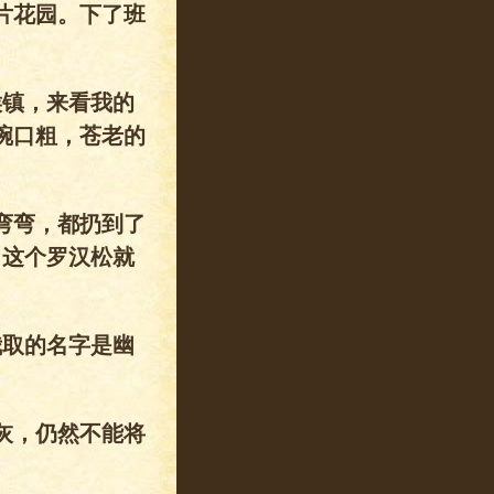
片花园。下了班
侯镇，来看我的
碗口粗，苍老的
弯弯，都扔到了
，这个罗汉松就
我取的名字是幽
灰，仍然不能将