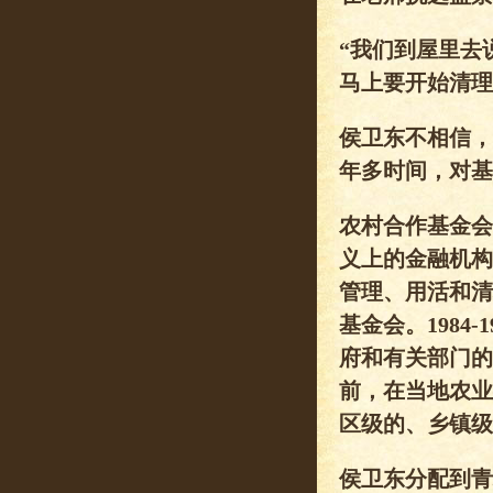
“我们到屋里去
马上要开始清理
侯卫东不相信，
年多时间，对基
农村合作基金会
义上的金融机构
管理、用活和清
基金会。1984
府和有关部门的
前，在当地农业
区级的、乡镇级
侯卫东分配到青