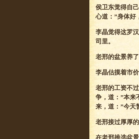
侯卫东觉得自己
心道：”身体好
李晶觉得这罗汉
司里。
老邢的盆景养了
李晶估摸着市价
老邢的工资不过
争，道：”本来
来，道：”今天
老邢接过厚厚的
在老邢挑选盆景