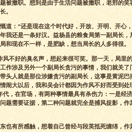
题被撤职。想到是由于生活问题被撤职，老邢的笑
长。
慨道：”还是现在这个时代好，开放、开明、开心
年我还是一条好汉。益杨县的粮食局第一副局长，
局和现在不一样，是肥缺，想当局长的人多得很。
作风不好的臭名声，想起来很可笑。那一天，局里
工作涉及另外一个副局长贪污的事情，我们就关了
带头人就是那位涉嫌贪污的副局长，这事是黄泥巴
情闹大以后，我和吴会计都因为作风不好而受到处
年代，在官场，有两种事情最具有杀伤力：一是经
问题需要证据，第二种问题就完全是捕风捉影，作
东也有所感触，想着自己曾经与段英抵死缠绵，作