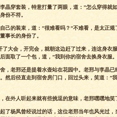
李晶穿套装，特意打量了两眼，道：”怎么穿得就
身份不符。
自己的装束，道：”很难看吗？”不难看，是太正规
董事长的身份了。
开了大会，开完会，就朝这边赶了过来，连这身衣
后面取了一个包，道，”我到你的宿舍去换身衣服
舍，老邢还是提着水壶站在花园中。老邢与李晶已
。然后径直走到宿舍房门口，回过头来，笑道：”
，在外人听起来就有些挑逗的意味，老邢嘿嘿地笑
起了杨凤曾经说过的话，这位老邢当年也风光过，