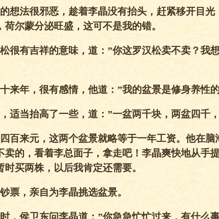
的想法很邪恶，趁着李晶没有抬头，赶紧移开目光
，荷尔蒙分泌旺盛，这可不是我的错。
松很有吉祥的意味，道：”你这罗汉松卖不卖？我
十来年，很有感情，他道：”我的盆景是修身养性
，适当抬高了一些，道：”一盆两千块，两盆四千
四百来元，这两个盆景就略等于一年工资。他在脑
不卖的，看着李总面子，拿走吧！李晶爽快地从手
暂时买两株，以后我肯定还需要。
钞票，亲自为李晶挑选盆景。
时，侯卫东问李晶道：”你急急忙忙过来，有什么事