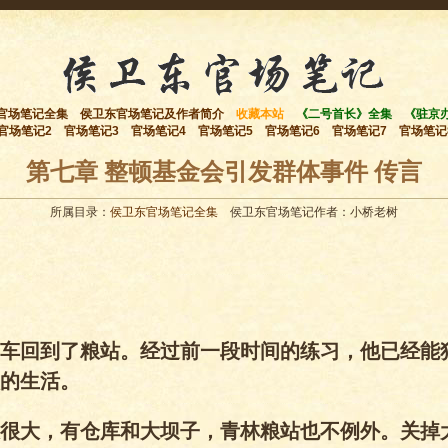
官场笔记全集
侯卫东官场笔记及作者简介
收藏本站
《二号首长》全集
《驻京
官场笔记2
官场笔记3
官场笔记4
官场笔记5
官场笔记6
官场笔记7
官场笔记
第七章 整顿基金会引发群体事件 传言
所属目录：
侯卫东官场笔记全集
侯卫东官场笔记作者：小桥老树
车回到了粮站。经过前一段时间的练习，他已经能
的生活。
很大，有仓库和大坝子，青林粮站也不例外。关掉