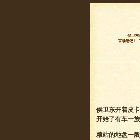
侯卫东
官场笔记1
侯卫东开着皮卡
开始了有车一族
粮站的地盘一般