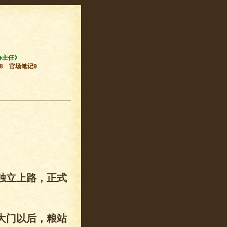
办主任》
8
官场笔记9
独立上路，正式
大门以后，粮站