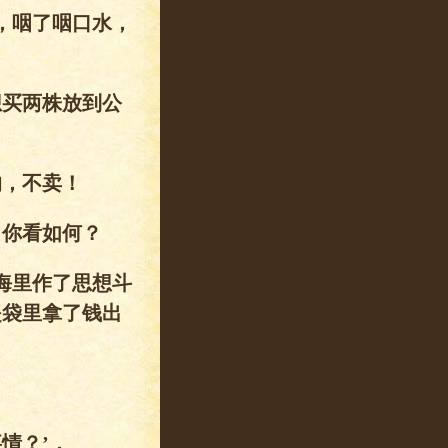
，咽了咽口水，
想买两株放到公
的，不卖！
，你看如何？
海里作了思想斗
提袋里拿了钱出
情？’，