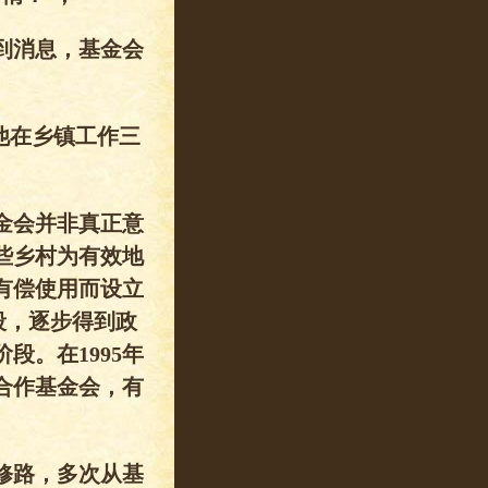
到消息，基金会
他在乡镇工作三
金会并非真正意
些乡村为有效地
有偿使用而设立
阶段，逐步得到政
段。在1995年
合作基金会，有
修路，多次从基