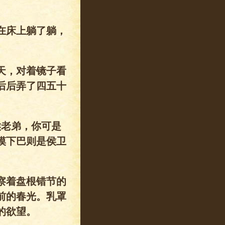
在床上躺了躺，
天，对着镜子看
后后弄了四五十
侯老弟，你可是
摸下巴则是侯卫
察着盘根错节的
前的春光。乳罩
的欲望。