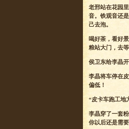
老邢站在花园里
音。铁观音还是
己去泡。
喝好茶，看好景
粮站大门，去等
侯卫东给李晶开
李晶将车停在皮
偏低！
“皮卡车跑工地
李晶穿了一套粉
你以后还是需要