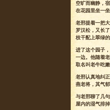
空旷而幽静，宿
在花园里坐一坐
老邢提着一把大
罗汉松，又长了
枝干配上翠绿的
进了这个园子，
一边。他随着老
取名叫老牛吃嫩
老邢认真地纠正
燕老将，其气郁
与老邢聊了几句
屋内的湿气排掉