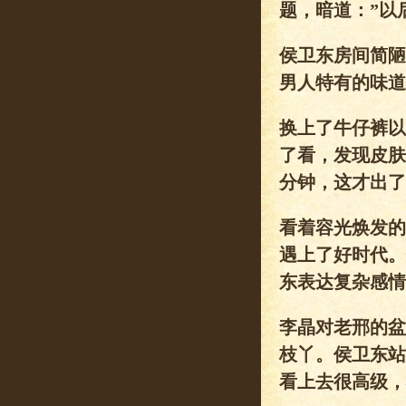
题，暗道：”以
侯卫东房间简陋
男人特有的味道
换上了牛仔裤以
了看，发现皮肤
分钟，这才出了
看着容光焕发的
遇上了好时代。
东表达复杂感情
李晶对老邢的盆
枝丫。侯卫东站
看上去很高级，