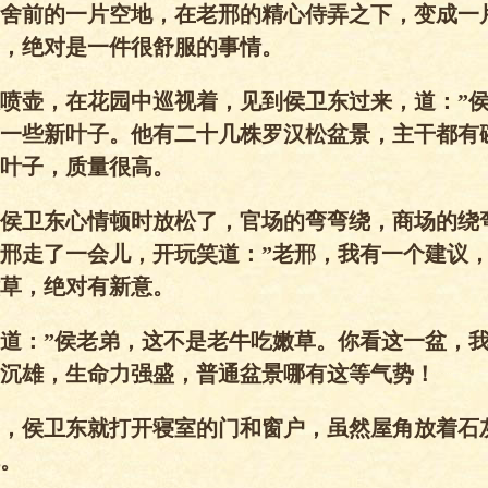
舍前的一片空地，在老邢的精心侍弄之下，变成一
，绝对是一件很舒服的事情。
喷壶，在花园中巡视着，见到侯卫东过来，道：”
一些新叶子。他有二十几株罗汉松盆景，主干都有
叶子，质量很高。
侯卫东心情顿时放松了，官场的弯弯绕，商场的绕
邢走了一会儿，开玩笑道：”老邢，我有一个建议
草，绝对有新意。
道：”侯老弟，这不是老牛吃嫩草。你看这一盆，
沉雄，生命力强盛，普通盆景哪有这等气势！
，侯卫东就打开寝室的门和窗户，虽然屋角放着石
。