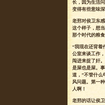
长，因为生活问
变得有些意味深
老邢对侯卫东感
这个样子，想当
那个时代的粮食
“我现在还背着
公室来谈工作，
闯进来捉了奸。
是屎也是屎。事
道，”不管什么
风问题。第一种
人啊！
老邢的话让侯卫