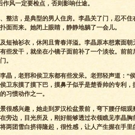
后作风一定要检点，否则影响仕途。
、整洁，是典型的男人住房。李晶关了门，忍不住
扑面而来。她闭上眼睛，静静地躺了一会儿。
及短袖衫衣，休闲且青春洋溢。李晶原本想素面朝
有些发干，就坐在小镜子面前补了一个淡妆。前前
门。
李晶，老邢和侯卫东都有些发呆。老邢轻声道：”
侯卫东摸了摸下巴，摸鼻子似乎是楚香帅的专利，
的习惯动作之一。
景很感兴趣，她走到罗汉松盆景前，弯下腰仔细观
在旁边，目光所及，刚好能够透过衣领瞧见李晶胸
将两团雪白挤得隆起，很性感，让人产生握在手里