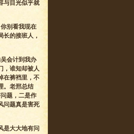
容与目光似乎就
，你别看我现在
局长的接班人，
的吴会计到我办
门，谁知却被人
掉在裤裆里，不
理。老邢总结
济问题，二是作
风问题真是害死
风是大大地有问