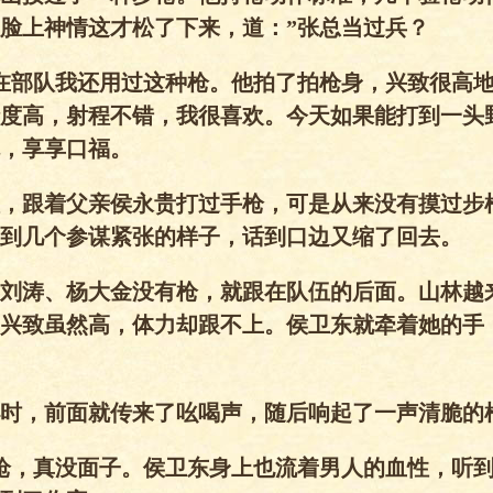
脸上神情这才松了下来，道：”张总当过兵？
在部队我还用过这种枪。他拍了拍枪身，兴致很高地
度高，射程不错，我很喜欢。今天如果能打到一头
，享享口福。
，跟着父亲侯永贵打过手枪，可是从来没有摸过步
到几个参谋紧张的样子，话到口边又缩了回去。
刘涛、杨大金没有枪，就跟在队伍的后面。山林越
兴致虽然高，体力却跟不上。侯卫东就牵着她的手
时，前面就传来了吆喝声，随后响起了一声清脆的
枪，真没面子。侯卫东身上也流着男人的血性，听