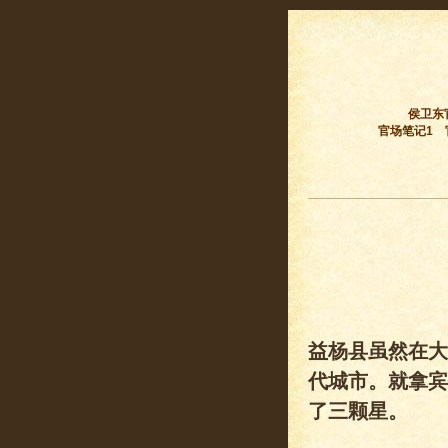
侯卫东
官场笔记1
益杨县虽然在大
代城市。就拿宾
了三颗星。