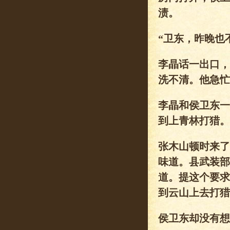
渍。
“卫东，昨晚也
李晶话一出口，
洗不清。他急忙
李晶和侯卫东一
到上青林打猎。
张木山顿时来了
味道。县武装部
道。提这个要求
到云山上去打猎
侯卫东却没有想