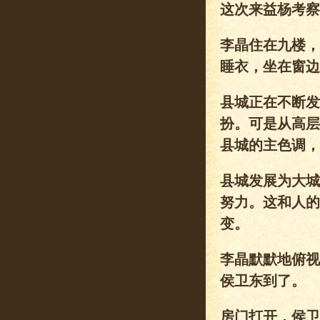
这次来益杨考察
李晶住在九楼，
睡衣，坐在窗边
县城正在不断发
扮。可是从高层
县城的主色调，
县城发展为大城
努力。这和人的
变。
李晶默默地俯视
侯卫东到了。
房门打开，侯卫