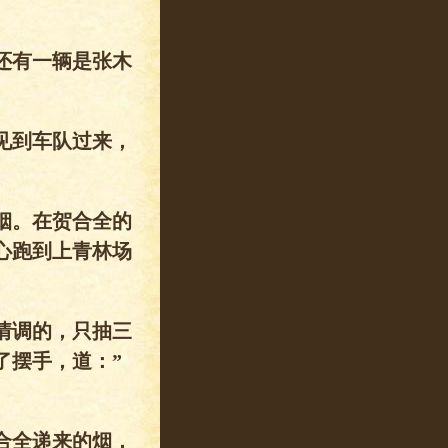
还有一辆是张木
见到车队过来，
烟。在贺合全的
心跑到上青林场
情调的，只抽三
了摆手，道：”
合全递来的烟，