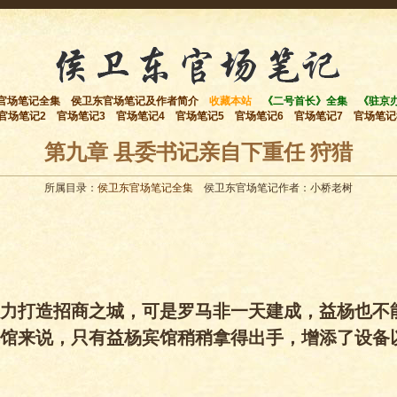
官场笔记全集
侯卫东官场笔记及作者简介
收藏本站
《二号首长》全集
《驻京
官场笔记2
官场笔记3
官场笔记4
官场笔记5
官场笔记6
官场笔记7
官场笔记
第九章 县委书记亲自下重任 狩猎
所属目录：
侯卫东官场笔记全集
侯卫东官场笔记作者：小桥老树
力打造招商之城，可是罗马非一天建成，益杨也不
馆来说，只有益杨宾馆稍稍拿得出手，增添了设备