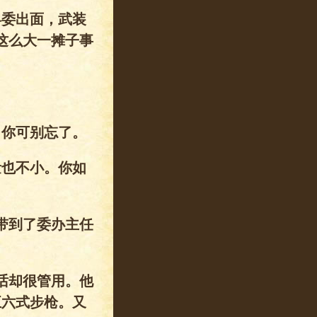
县委出面，武装
这么大一摊子事
，你可别忘了。
量也不小。你如
带到了委办主任
话却很管用。他
五六式步枪。又