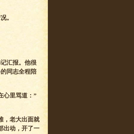
情况。
书记汇报。他很
科的同志全程陪
在心里骂道：”
难，老大出面就
部出动，开了一