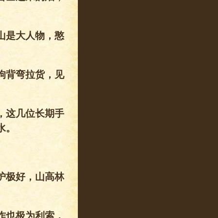
。
山是大人物，憨
狗背弯拉货，见
，这几位长期手
水。
护极好，山高林
作也极为利索，