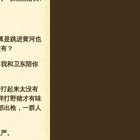
算是跳进黄河也
没有？
，我和卫东陪你
枪打起来太没有
样打野猪才有味
部出枪，一群人
挺严。