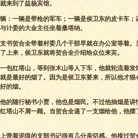
就来到了益杨宾馆。
辆：一辆是带枪的军车；一辆是侯卫东的皮卡车；
与计委的大金主任坐着桑塔纳。
支书贺合全带着村委几个干部早就在办公室等着。
了上来，侯卫东就将贺合全介绍给众位来宾。
一包红塔山，等到张木山等人下车，他就轮流着发
就是最好的烟了。因为是侯卫东要来，所以他才狠
好的烟。
他的随行秘书小贾，他也是烟民。不过他抽烟是讲
红塔山不屑一顾。当贺合全递了一支烟给他，他摆
上带着泥痕的支部书记很有几分亲切感。他接过贺