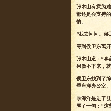
张木山有意为难
部还是会支持的
情。
“我去问问。侯
等到侯卫东离开
张木山道：”李
果做不下来，就
侯卫东找到了综
季海洋办公室。
季海洋是进了县
骂了一句：”这