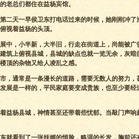
的老总们都住在益杨宾馆。
第二天一早侯卫东打电话过来的时候，她刚刚冲了
俯视着益杨的头顶。
展中，小半新，大半旧，行走在街道上，尚能被广
建筑上俯视县城，县城的缺点也就一览无余，灰暗
楼顶的杂物又给人凌乱之感。
市，通常是一条漫长的道路，需要无数人的努力，
发展是一样的，平民家庭要变成贵族，也至少要经
着益杨县城，神情甚至还带着些忧郁。当敲门声响
东就看到了一张妩媚的悄脸，略湿的长发，胸前还