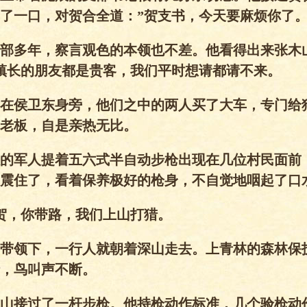
了一口，对贺合全道：”贺支书，今天要麻烦你了
部多年，察言观色的本领也不差。他看得出来张木
镇长的朋友都是贵客，我们平时想请都请不来。
在侯卫东身旁，他们之中的两人买了大车，专门给
老板，自是亲热无比。
的军人提着五六式半自动步枪出现在几位村民面前
震住了，看着保养极好的枪身，不自觉地咽起了口
贺，你带路，我们上山打猎。
带领下，一行人就朝着深山走去。上青林的森林保
，鸟叫声不断。
山接过了一杆步枪。他持枪动作标准，几个验枪动