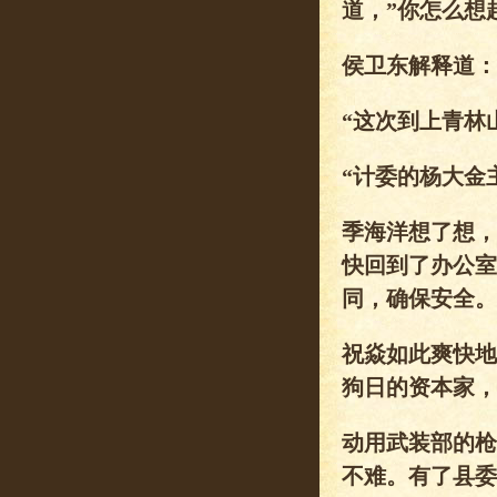
道，”你怎么想
侯卫东解释道：
“这次到上青林
“计委的杨大金
季海洋想了想，
快回到了办公室
同，确保安全。
祝焱如此爽快地
狗日的资本家，
动用武装部的枪
不难。有了县委