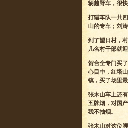
辆越野车，很快
打猎车队一共四
山的专车；刘涛
到了望日村，村
几名村干部就迎
贺合全专门买了
心目中，红塔山
镇，买了场里最
张木山车上还有
五牌烟，对国产
我不抽烟。
张木山对这位脚