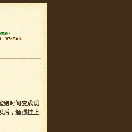
办主任》
8
官场笔记9
能短时间变成现
以后，勉强挂上