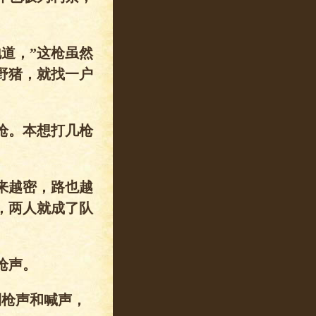
道，”这枪虽然
野猪，就找一户
枪。本想打几枪
来越密，路也越
，两人就成了队
枪声。
到枪声和喊声，