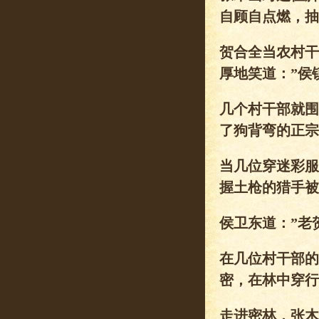
自顾自点燃，抽
贺合全当农村干
厚地笑道：”侯
几个村干部就围
了狗背弯的正宗
当几位穿迷彩服
握土枪的猎手被
侯卫东道：”老
在几位村干部的
密，在林中穿行
走进密林，张木