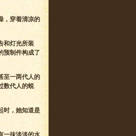
澡，穿着清凉的
告和灯光所装
的预制件构成了
甚至一两代人的
过数代人的蜕
起时，她知道是
有一抹淡淡的水