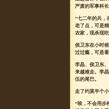
严肃的军事科长
“七二年的兵，
老了点，可是精
农家，现杀现吃
侯卫东在小时候
过过瘾，可是看
李晶、侯卫东、
来越难走。李晶
伍的尾巴。
走了约莫半个小
“唉，不会用步