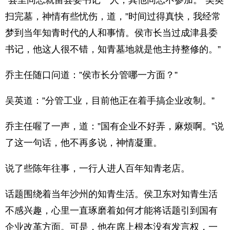
“县里同志就留县委书记一人，其他同志不参加。”吴英
扫完墓，神情有些忧伤，道，”时间过得真快，我经常
梦到当年知青时代的人和事情。侯市长当过成津县委
书记，他这人很不错，知青墓地就是他主持整修的。”
乔主任随口问道：”侯市长分管哪一方面？”
吴英道：”分管工业，目前他正在着手搞企业改制。”
乔主任喔了一声，道：”国有企业不好弄，麻烦啊。”说
了这一句话，他不再多说，神情凝重。
说了些陈年往事，一行人进人百年知青老店。
话题围绕着当年沙州的知青生活。侯卫东对知青生活
不感兴趣，心里一直琢磨着如何才能将话题引到国有
企业改革方面。可是，他在席上根本没有发言权，一