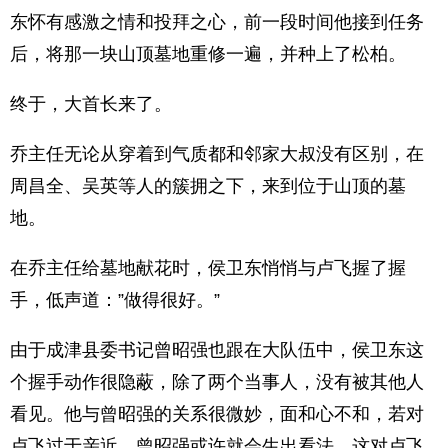
东怀有感激之情和投拜之心，前一段时间他接到任务
后，将那一块山顶墓地重修一遍，并种上了松柏。
终于，大首长来了。
乔主任无论从穿着到气质都和邻家大叔没有区别，在
周昌全、吴英等人的簇拥之下，来到位于山顶的墓
地。
在乔主任给墓地献花时，侯卫东悄悄与卢飞握了握
手，低声道：”做得很好。”
由于成津县委书记曾昭强也跟在大队伍中，侯卫东这
个握手动作很隐蔽，除了两个当事人，没有被其他人
看见。他与曾昭强的关系很微妙，面和心不和，若对
卢飞过于亲近，曾昭强或许就会生出看法，这对卢飞