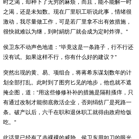
时之渴，却种下了无穷的麻烦，而且，能不能解一时
之渴，还是未知数。现在厂里职工听说此事，情绪很
激动，我尽量做工作，可是若厂里拿不出有效措施，
很快就难以为继，到时絹纺厂就会成为定时炸弹。”
侯卫东不动声色地道：”毕竟这是一条路子，行不行还
没有试。如果这样不行，你有什么好的建议？”
突然出现的黄、易、项组合，将蒋希东谋划数年的计
划全部打乱。此时到了图穷匕见的地步，他也就不遮
掩企图，道：”用这些修修补补的措施是隔鞋搔痒，只
有通过改制才能彻底救活企业，否则绢纺厂是死路一
条。破产以后，六千在职和退休职工就得由政府给饭
吃。”
此话里已经有了赤裸裸的威胁，侯卫东用如刀的眼光