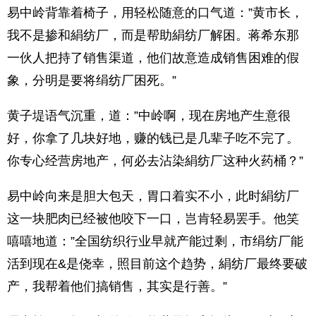
易中岭背靠着椅子，用轻松随意的口气道：”黄市长，
我不是掺和絹纺厂，而是帮助絹纺厂解困。蒋希东那
一伙人把持了销售渠道，他们故意造成销售困难的假
象，分明是要将绢纺厂困死。”
黄子堤语气沉重，道：”中岭啊，现在房地产生意很
好，你拿了几块好地，赚的钱已是几辈子吃不完了。
你专心经营房地产，何必去沾染絹纺厂这种火药桶？”
易中岭向来是胆大包天，胃口着实不小，此时絹纺厂
这一块肥肉已经被他咬下一口，岂肯轻易罢手。他笑
嘻嘻地道：”全国纺织行业早就产能过剩，市绢纺厂能
活到现在&是侥幸，照目前这个趋势，絹纺厂最终要破
产，我帮着他们搞销售，其实是行善。”