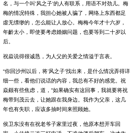
名，与一个叫’风之子’的人有联系，用语不对劲儿。梅
梅的情况特殊，我担心她被人骗了，网络上东西都足
虛无缥缈的，怎么能让人放心。梅梅今年才十六岁，
年齡太小，即使要考虑婚姻问题，也要等到二十岁以
后。
祝焱说得很诚恳，为人父的关爱之情溢于言表。
“你回沙州以后，将’风之子’找出来，是什么情况弄得详
细一些，看他们说话的内容，我总有不好的感觉。祝
焱颇有些焦虑，道，”如果确实有这回事，我就要将祝
梅带到茂云去，让她跟在我身边。我作为父亲，这几
年也有失职，应该多抽时间来照顾她。
侯卫东没有在祝老爷子家里过夜，他原本想开车回