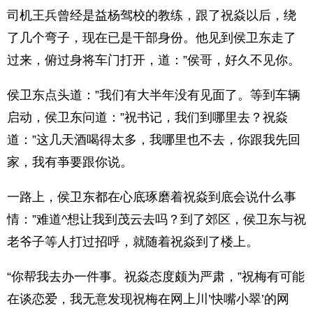
司机王兵曾经是益杨驾校的教练，跟了祝焱以后，绕
了几个弯子，现在已是干部身份。他见到侯卫东走了
过来，俯过身将车门打开，道：”侯哥，好久不见你。
侯卫东点头道：”我们有大半年没有见面了。等到车辆
启动，侯卫东问道：”祝书记，我们到哪里去？祝焱
道：”这几天酒喝得太多，我哪里也不去，你跟我先回
家，我有亊要跟你说。
一路上，侯卫东都在心底琢磨着祝焱到底会说什么事
情：”难道^想让我到茂云去吗？到了郊区，侯卫东与祝
老爷子等人打过招呼，就随着祝焱到了楼上。
“你帮我去办一件事。祝焱态度颇为严肃，”祝梅有可能
在谈恋爱，我无意发现祝梅在网上川’快嘴小翠’的网