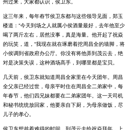
州过来，大家都认识，侯卫东。
这三年来，每年舂节侯卫东都与这些领导见面，郑玉
楼道：”今天到场之人就厲小侯酒量最好，去年他至少
喝了两斤左右，居然没事，真是海量。他开起了祝焱
的玩笑，道，”我现在就在琢磨着挖周昌全的墙脚，将
小侯调到省政府办公厅。你没有将他弄到茂云去，绝
对是决策失误，这种酒场髙手，到哪里都是宝贝。
几天前，侯卫东就知道周昌全家里在今天团年。周昌
全父亲已经过世，母亲平时住在周昌全二弟家中，每
年春节，他们四兄妹都要在二弟家团年。这一天司机
和秘书统统放回家，他要亲自下厨，为母亲做饭，尽
儿子的孝心。
侯卫东想趁着难得的时间，到茂云去给祝焱拜年，上