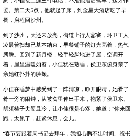
家，小佳接二连三打电话，不准他酒后驾车，这才作
罢。第二天5点，他就起了床，到金星大酒店吃了早
餐，启程回沙州。
到了沙州，天还未放亮，街道上行人寥審，环卫工人
凌晨普扫却已基本结束，早餐铺子的灯光亮着，热气
腾腾。回到了新月楼，轻手轻脚地进了屋，空调开
着，屋里温暖如舂，小佳犹在熟睡，侯卫东俯身亲了
亲她红扑扑的脸颊。
小佳在睡梦中感受到了一阵清凉，睁开眼睛，她看了
肴一旁的闹钟，从被窝里伸出手来，抱紧了侯卫东。
胡须楂子尖硬且冷，让小佳很是心疼，她道：”你来回
跑，太累了，赶紧休息，会儿。
“春节要跟着周书记去拜年，我担心腾不出时间。祝书