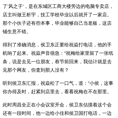
了’风之子’，是在东城区工商大楼旁边的电脑专卖店，
店主叫做王析宇，技工学校毕业以后就开了一家店。
那个小伙子还有些本事，毕业能够自己当老板，这店
铺生意不错。
得到了准确消息，侯卫东正要给祝焱打电话，他的手
机响了起来。祝焱声音很急：”祝梅给家里留了一张纸
条，说是去见一位朋友，舂节前回来，我估计就是去
见那个网友，你査到那人没有？
听到侯卫东汇报，祝焱松了一口气，道：”小侯，这事
你办得及时，赶紧到店里去，看看祝梅在不在那里。
此时周昌全正在小会议室开会，侯卫东估摸着这个会
还有一段时间，他一边给小佳和侯卫国打电话，一边