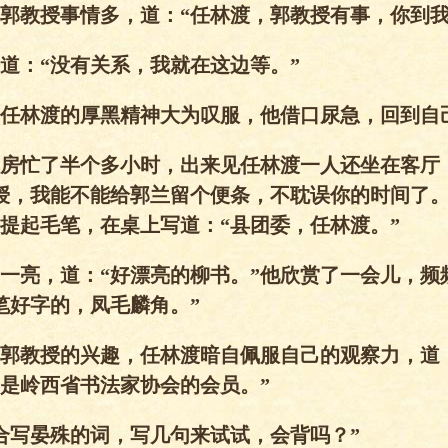
教授事情多，道：“任林渡，郭教授有事，你到我
：“没有关系，我就在这边等。”
林渡的厚黑精神大为叹服，他借口尿急，回到自
忙了半个多小时，出来见任林渡一人还坐在客厅
授，我能不能给郭兰留个便条，不耽误你的时间了。
提起毛笔，在桌上写道：“县团委，任林渡。”
亮，道：“好漂亮的柳书。”他欣赏了一会儿，频
笔好字的，凤毛麟角。”
教授的兴趣，任林渡暗自佩服自己的观察力，道：
是岭西省书法家协会的会员。”
写晏殊的词，写几句来试试，会背吗？”