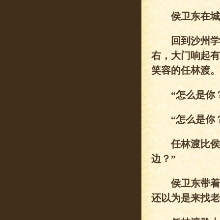
侯卫东在城边
回到沙州学院
右，大门响起有
笑容的任林渡。
“怎么是你？
“怎么是你？
任林渡比侯卫
边？”
侯卫东带着酒
还以为是来找老