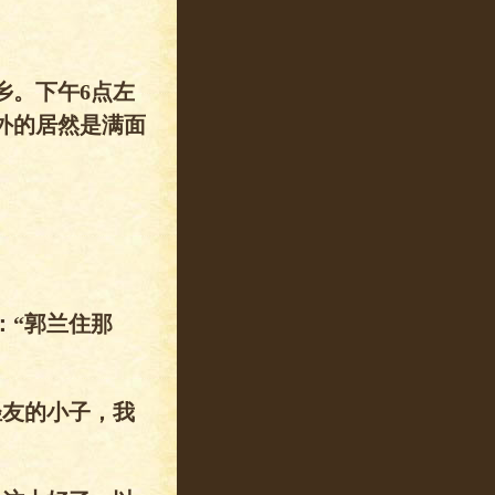
。下午6点左
外的居然是满面
“郭兰住那
友的小子，我