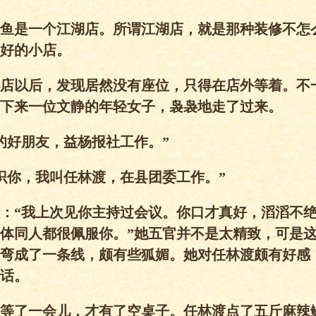
是一个江湖店。所谓江湖店，就是那种装修不怎
好的小店。
以后，发现居然没有座位，只得在店外等着。不
下来一位文静的年轻女子，袅袅地走了过来。
好朋友，益杨报社工作。”
你，我叫任林渡，在县团委工作。”
“我上次见你主持过会议。你口才真好，滔滔不绝
体同人都很佩服你。”她五官并不是太精致，可是
弯成了一条线，颇有些狐媚。她对任林渡颇有好感
话。
了一会儿，才有了空桌子。任林渡点了五斤麻辣