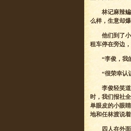
林记麻辣鳊鱼
么样，生意却爆
他们到了小店
租车停在旁边，
“李俊，我的
“很荣幸认识
李俊轻笑道：
时，我们报社全
单眼皮的小眼睛
地和任林渡说着
四人在外面等