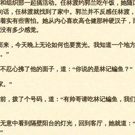
组织部一起搞活动。任林渡约郭兰吃午饭，她随口
句话，任林渡就找到了家中。郭兰并不反感任林渡
着实有些害怕。她从内心喜欢高仓健那种硬汉子，
没有多少感觉。
来，今天晚上无论如何也要赏光。我知道一个地方
。”
忍心拂了他的面子，道：“你说的是林记鳊鱼？”
。”
，拨了个号码，道：“有帅哥请吃林记鳊鱼，我们
意中看到隔壁阳台的灯光，回到客厅，她就道：“
”