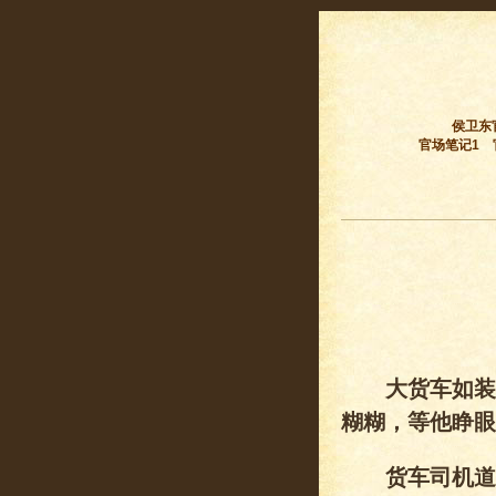
侯卫东
官场笔记1
大货车如装甲
糊糊，等他睁眼
货车司机道：