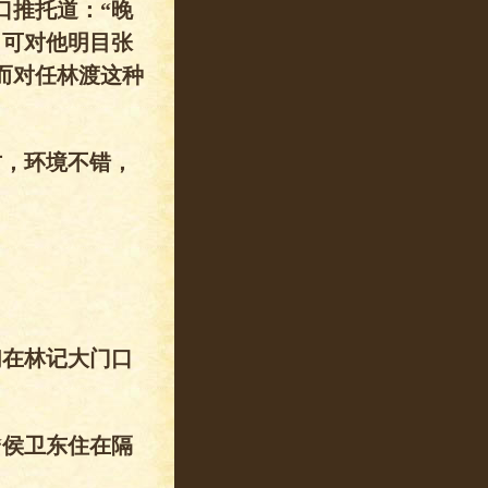
推托道：“晚
，可对他明目张
而对任林渡这种
，环境不错，
在林记大门口
侯卫东住在隔