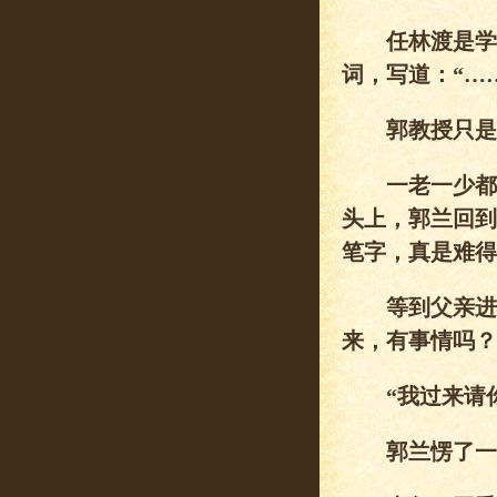
任林渡是学理
词，写道：“…
郭教授只是欣
一老一少都是
头上，郭兰回到
笔字，真是难得
等到父亲进了
来，有事情吗？
“我过来请你
郭兰愣了一下