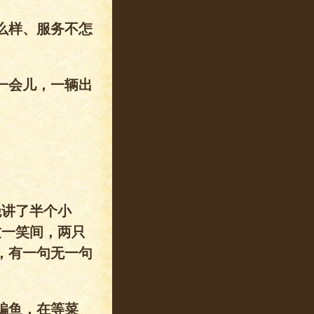
么样、服务不怎
一会儿，一辆出
讲了半个小
这一笑间，两只
，有一句无一句
鳊鱼，在等菜