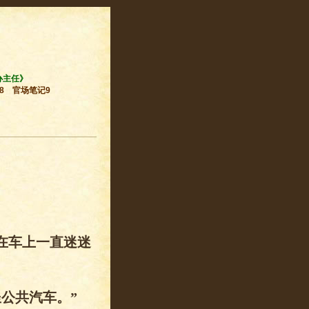
办主任》
8
官场笔记9
在车上一直迷迷
公共汽车。”