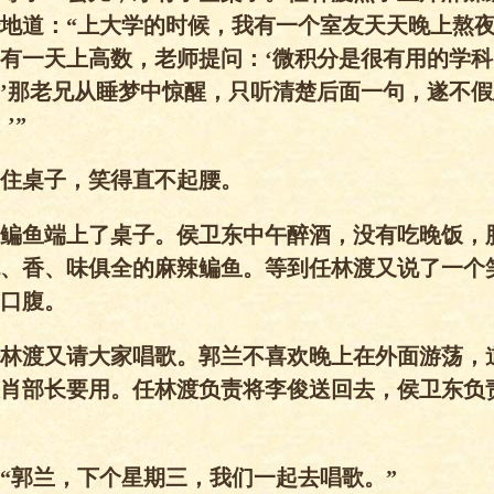
地道：“上大学的时候，我有一个室友天天晚上熬
有一天上高数，老师提问：‘微积分是很有用的学
’那老兄从睡梦中惊醒，只听清楚后面一句，遂不
’”
桌子，笑得直不起腰。
鱼端上了桌子。侯卫东中午醉酒，没有吃晚饭，
、香、味俱全的麻辣鳊鱼。等到任林渡又说了一个
口腹。
渡又请大家唱歌。郭兰不喜欢晚上在外面游荡，道
肖部长要用。任林渡负责将李俊送回去，侯卫东负
郭兰，下个星期三，我们一起去唱歌。”