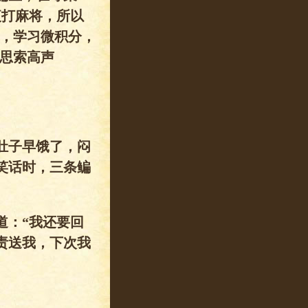
夜打麻将，所以
科，学习微积分，
假思索高声
肚子早饿了，闷
笑话时，三条鳊
：“我还要回
责送我，下次我