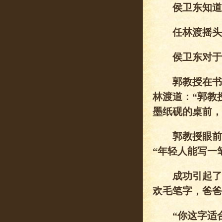
侯卫东知道郭
任林渡摇头道
侯卫东对于任
郭教授在书房
林渡道：“郭教
墨纸砚的桌前，
郭教授眼前一
“年轻人能写一
成功引起了郭
欢毛笔字，爸爸
“你这字适合