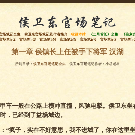
官场笔记全集
侯卫东官场笔记及作者简介
收藏本站
《二号首长》全集
《驻京
官场笔记2
官场笔记3
官场笔记4
官场笔记5
官场笔记6
官场笔记7
官场笔记
第一章 侯镇长上任被手下将军 汉湖
所属目录：
侯卫东官场笔记全集
侯卫东官场笔记作者：小桥老树
车一般在公路上横冲直撞，风驰电掣。侯卫东坐
时，已经到了益杨城边。
“疯子，实在不好意思，我不进城了，你在这里坐