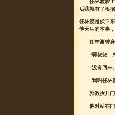
任林渡脸上的
后我就有了根据
任林渡是侯卫东
他天生的本事，
任林渡转身去
“郭叔叔，您
“没有回来。
“我叫任林渡
郭教授开门时
他对站在门口