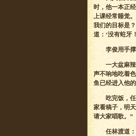
时，他一本正经
上课经常睡觉。
我们的目标是？
道：‘没有蛀牙！
李俊用手撑住
一大盆麻辣鳊
声不响地吃着色
鱼已经进入他的
吃完饭，任林
家看稿子，明天
请大家唱歌。”
任林渡道：“