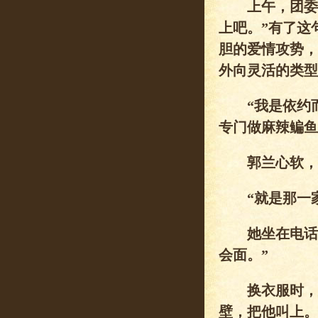
上午，团委和
上吧。”有了这
胆的爱情攻势，
外向灵活的类型
“我是依约而
专门做麻辣鳊鱼
郭兰心软，不
“就是那一家
她坐在电话前
会面。”
换衣服时，无
壁，把他叫上。