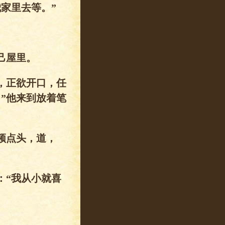
家里去等。”
己屋里。
，正欲开口，任
”他来到放着笔
频点头，道，
“我从小就喜