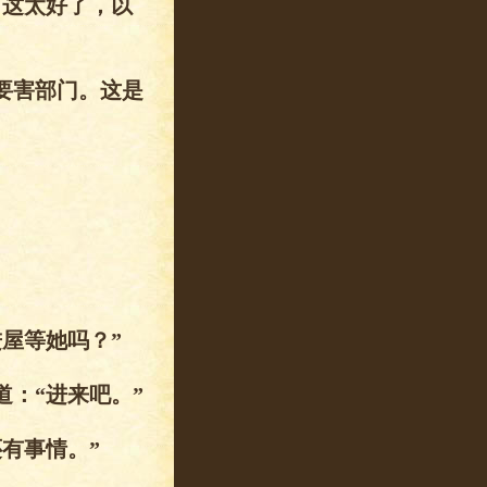
这太好了，以
要害部门。这是
屋等她吗？”
：“进来吧。”
有事情。”