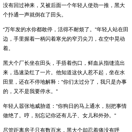
没有回过神来，又被后面一个年轻人使劲一推，黑大
个扑通一声就倒在了田头。
“万年发的水你都敢停，活得不耐烦了。”年轻人站在田
边，手里握着一柄闪着寒光的窄刃尖刀，在空中晃动
着。
黑大个厂长坐在田头，手捂着伤口，鲜血从指缝流出
来，迅速染红了一片。他知道这伙人惹不起，坐在水
田里，还在不停地解释：”你们太过分了，我只是办事
的，又不是我要停水。”
年轻人嚣张地威胁道：”你狗日的马上通水，别把事情
做绝了。哼，别忘记你还有儿子、女儿和外孙。”
尽管距离房子只有数百米，黑大个却忍着痛没有呼