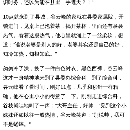
识时务，还以为能在县里一手遮天？！”
10点就来到了县城，谷云峰的家就在县委家属院，开
锁进门，见桌上已泡着茶，揭开茶杯，里面还有袅袅
热气。看着这股热气，他心里就涌上了一丝柔软，想
道：”谁说老婆是别人的好，老婆其实还是自己的好，
知冷知热，知根知底。”
匆匆冲了澡，换了一件白色衬衣、黑色西裤，谷云峰
这才一身精神地来到了县委办综合科。到了综合科，
谷云峰看了看时间，刚好11点，几乎和秒针一样精
确，他在心里小小的得意了一下。刚刚走进综合科，
谷枝就哇地叫了一声：”大哥主任，好帅。”见到这个小
妹妹还如以往一般热情，谷云峰笑道：”别说帅，我可
不是蟋蟀。”