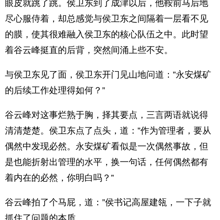
眼皮就跳了跳。侯卫东到了成津以后，他鞍前马后地
尽心服侍着，却总感觉与侯卫东之间隔着一层看不见
的膜，使其很难融入侯卫东的核心队伍之中。此时望
着谷云峰挺直的后背，突然间涌上些不安。
与侯卫东见了面，侯卫东开门见山地问道：”永安煤矿
的后续工作处理得如何？”
谷云峰对这事烂熟于胸，择其要点，三言两语就说得
清清楚楚。侯卫东点了点头，道：”作为管理者，要从
偶然中发现必然。永安煤矿看似是一次偶然事故，但
是也能折射出管理的水平，换一句话，任何偶然都有
着内在的必然，你明白吗？”
谷云峰拍了个马屁，道：”侯书记高屋建瓴，一下子就
抓住了问题的本质。。