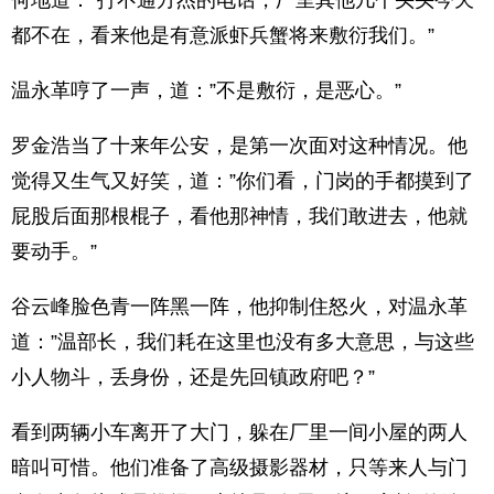
何地道：”打不通方杰的电话，厂里其他几个头头今天
都不在，看来他是有意派虾兵蟹将来敷衍我们。”
温永革哼了一声，道：”不是敷衍，是恶心。”
罗金浩当了十来年公安，是第一次面对这种情况。他
觉得又生气又好笑，道：”你们看，门岗的手都摸到了
屁股后面那根棍子，看他那神情，我们敢进去，他就
要动手。”
谷云峰脸色青一阵黑一阵，他抑制住怒火，对温永革
道：”温部长，我们耗在这里也没有多大意思，与这些
小人物斗，丢身份，还是先回镇政府吧？”
看到两辆小车离开了大门，躲在厂里一间小屋的两人
暗叫可惜。他们准备了高级摄影器材，只等来人与门