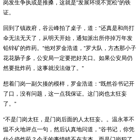
岗发生争执或是推搡，这就是”发展环境不宽松”的铁
证。
回到了镇政府，谷云峰拍了桌子，道：”还真是和尚打
伞无法无天了，从明天开始，通知派出所停掉万年发
铅锌矿的炸药。”他对罗金浩道，”罗大队，方杰那小子
花花肠子多，公安局一定要把好关口。如果公安局仍
然要批炸药，这事就没法做了。”
想着门岗一副欠揍的模样，罗金浩道：”既然谷书记开
了口，没有问题，这一点我保证。这门岗也太狂妄
了。”
“不是门岗太狂，是门岗后面的人太狂妄。。温永革不
愠不火地评点一句，然后认真地问道，”谷书记，你凭
什么停炸药？今天的事情错不在方杰，而是门岗犯了