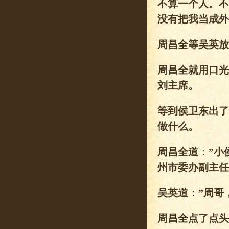
不算一个人。不
没有把我当成外
周昌全等吴英放
周昌全就用口光
刘主席。
等到侯卫东出了
做什么。
周昌全道：”小
州市委办副主任
吴英道：”周哥
周昌全点了点头