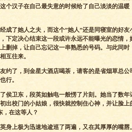
这个汉子在自己最失意的时候给了自己淡淡的温暖
经成了她人之夫，而这个”她人”还是同寝室的好友
，下定决心结束这一段或许永远不能曝光的恋情，
上删掉，让自己忘记这一串熟悉的号码。与此同时
相互往来。
友约了，到金星大酒店喝茶，请客的是省烟草总公
也行。
了侯卫东，段英如触电一般愣了片刻。她当了数年
初出校门的小姑娘，很快就控制住心神，并让脸上
东，在这等人？
英身上极为迅速地逡巡了两遍，又在其厚厚的嘴唇