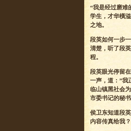
“我是经过磨难
学生，才华橫溢
之地。
段英如何一步一
清楚，听了段英
程。
段英眼光停留在
一声，道：”我
临山镇黑社会为
市委书记的秘书
侯卫东知道段英
内容传真给我？