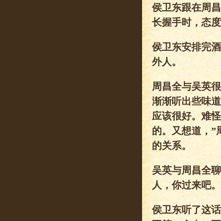
侯卫东跟在周昌
长握手时，态度
侯卫东安排完酒
外人。
周昌全与吴英很
渐渐听出些味道
应该很好。难怪
的。又想道，”
的关系。
吴英与周昌全聊
人，你过来吧。
侯卫东听了这话