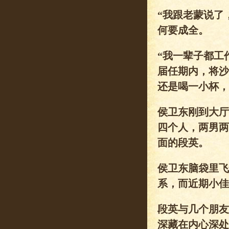
“我跟老蒙说了
何要成全。
“我一辈子都工
届任期内，将沙
还是喝一小杯，
侯卫东刚到大厅
四个人，两男两
面的段英。
侯卫东脑袋里飞
系，而近期小佳
段英与几个朋友
深藏在内心深处