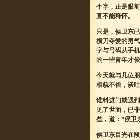
个字，正是眼前
直不能释怀。
只是，侯卫东已
横刀夺爱的勇气
字与号码从手机
的一些青年才俊
今天就与几位朋
相貌不俗，谈吐
谁料进门就遇到
见了世面，已非
些，道：”侯卫
侯卫东目光在段