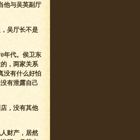
当他与吴英副厅
边，吴厅长不是
0年代。侯卫东
大的，两家关系
真没有什么好怕
来没有泄露自己
酒店，没有其他
私人财产，居然