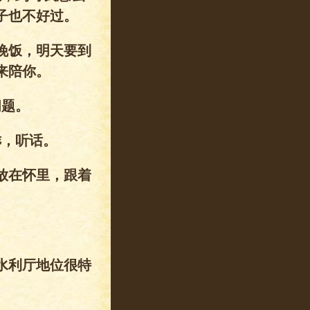
子也不好过。
晚饭，明天要到
来陪你。
问题。
乖，听话。
放在怀里，跟着
水利厅地位很特