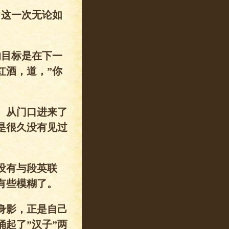
，这一次无论如
的目标是在下一
红酒，道，”你
。从门口进来了
是很久没有见过
没有与段英联
有些模糊了。
身影，正是自己
起了”汉子”两