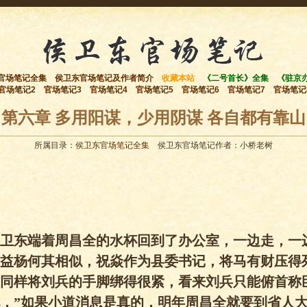
官场笔记全集
侯卫东官场笔记及作者简介
收藏本站
《二号首长》全集
《驻京
官场笔记2
官场笔记3
官场笔记4
官场笔记5
官场笔记6
官场笔记7
官场笔记
第六章 多用阳谋，少用阴谋 各自都有靠山
所属目录：
侯卫东官场笔记全集
侯卫东官场笔记作者：小桥老树
卫东端着周昌全的水杯回到了办公室，一边走，一
益杨何其相似，祝焱作为县委书记，将马有财压得
同样将刘兵的手脚绑得很紧，看来刘兵只能俯首称
，”如果小道消息是真的，明年周昌全就要到省人