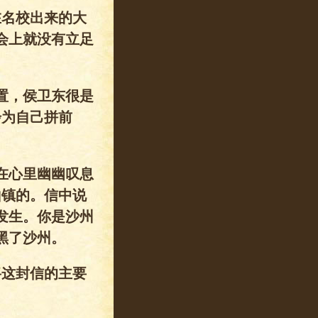
在名校出来的大
会上就没有立足
置，侯卫东很是
步为自己拼前
在心里幽幽叹息
山镇的。信中说
发生。你是沙州
黑了沙州。
将这封信的主要