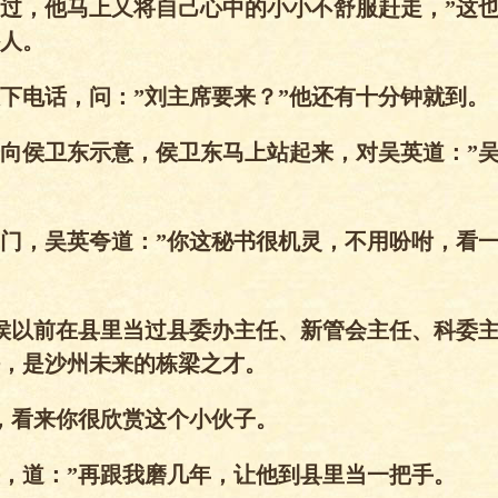
过，他马上又将自己心中的小小不舒服赶走，”这
人。
下电话，问：”刘主席要来？”他还有十分钟就到。
向侯卫东示意，侯卫东马上站起来，对吴英道：”
门，吴英夸道：”你这秘书很机灵，不用吩咐，看
侯以前在县里当过县委办主任、新管会主任、科委
，是沙州未来的栋梁之才。
，看来你很欣赏这个小伙子。
，道：”再跟我磨几年，让他到县里当一把手。