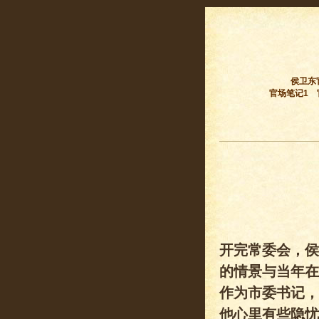
侯卫东
官场笔记1
开完常委会，侯
的情景与当年在
作为市委书记，
他心里有些隐忧