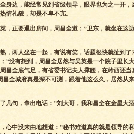
全身边，能经常见到省级领导，眼界也为之一开，
热情礼貌，却是不卑不亢。
菜，正要退出房间，周昌全道：”卫东，就坐在这
熟，两人坐在一起，有说有笑，话题很快就扯到了7
：”没有想到，周昌全居然与吴英是一个院子里长
周昌全底气足，有省委书记夫人撑腰，在岭西还当
周昌全城府真是深不可测，跟着他这么久，居然从
了几句，拿出电话：”刘大哥，我和昌全在金星大
，心中没来由地想道：”秘书难道真的就是领导的