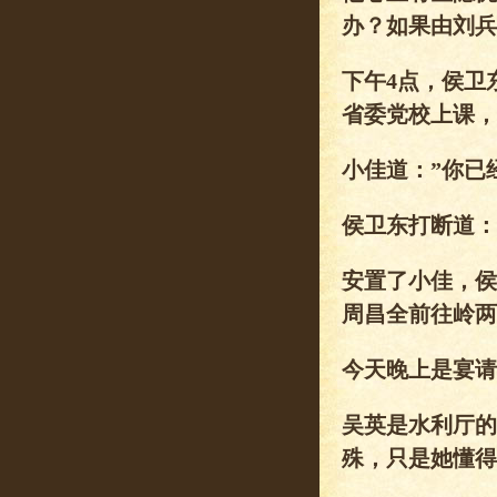
办？如果由刘兵
下午4点，侯卫
省委党校上课，
小佳道：”你已
侯卫东打断道：
安置了小佳，侯
周昌全前往岭两
今天晚上是宴请
吴英是水利厅的
殊，只是她懂得