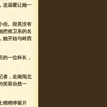
，这温暖让她一
小佳。段英没有
她把侯卫东的名
，她开始与岭西
司的一位科长，
记者，走南闯北
的笑容自然一
上稍稍停留片