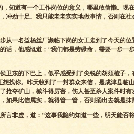
的，知道有一个工作岗位的意义，哪里敢偷懒。现
，冲劲十足。我只能老老实实地做事情，否则在社
步从一名益杨丝厂濒临下岗的女工走到了今天的位
的话，他感慨道：”我们都是劳碌命，需要一步一
侯卫东的下巴上，似乎感受到了尖锐的胡须楂子，
正想找你。昨天收到了一封群众来信，是成津县临
了抢夺矿山，械斗得厉害，伤人甚至杀人案件时有
，如果此信属实，就得管一管，否则捅出去就是抹
所言非虚，道：”这事我隐约知道一些，明天能否