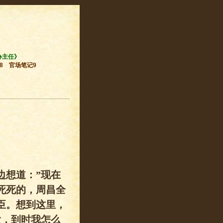
办主任》
8
官场笔记9
边想道：”现在
死死的，周昌全
臣。想到这里，
大，到时我怎么