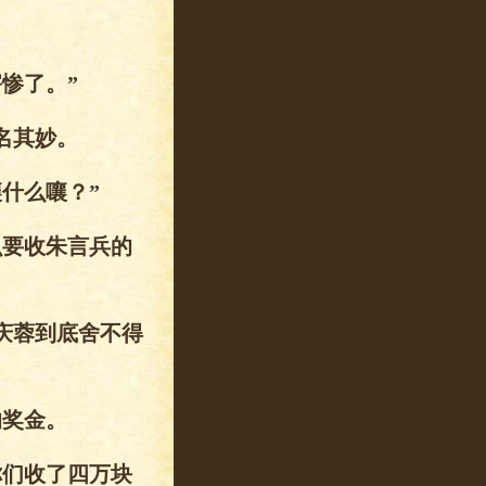
惨了。”
名其妙。
什么嚷？”
么要收朱言兵的
庆蓉到底舍不得
的奖金。
你们收了四万块