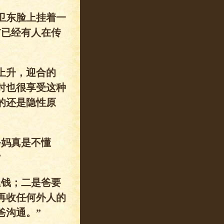
卫东脸上挂着一
前已经有人在传
上升，迎合的
时也很享受这种
的还是隐性原
爸妈真是不懂
”
退钱；二是爸要
再收任何外人的
爸沟通。”