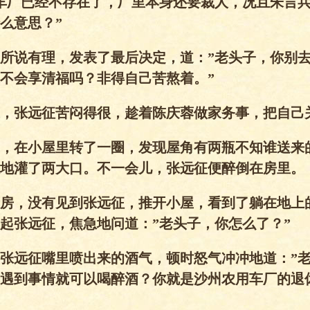
车厂已经不存在了，厂里本身还要裁人，况且朱言
么意思？”
所说有理，发表了最后决定，道：”老头子，你别
不会享清福吗？非得自己苦熬着。”
，张远征苦闷得很，趁着陈庆蓉做家务事，把自己
，在小屋里转了一圈，发现屋角有两瓶不知谁送来
地灌了两大口。不一会儿，张远征便醉倒在房里。
房，没有见到张远征，推开小屋，看到了躺在地上
起张远征，焦急地问道：”老头子，你怎么了？”
张远征嘴里喷出来的酒气，顿时怒气冲冲地道：”
遇到事情就可以喝醉酒？你就是沙州农用车厂的退