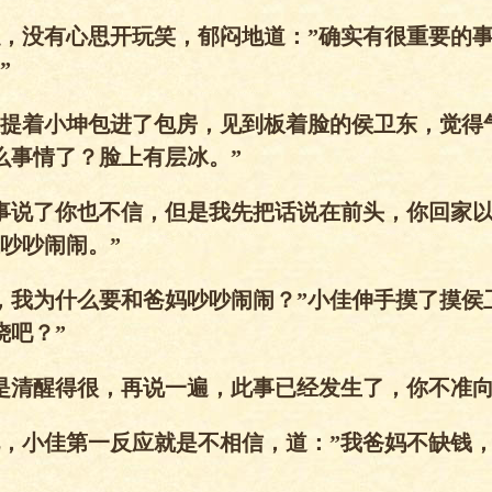
，没有心思开玩笑，郁闷地道：”确实有很重要的
”
提着小坤包进了包房，见到板着脸的侯卫东，觉得
么事情了？脸上有层冰。”
事说了你也不信，但是我先把话说在前头，你回家
吵吵闹闹。”
，我为什么要和爸妈吵吵闹闹？”小佳伸手摸了摸侯
烧吧？”
是清醒得很，再说一遍，此事已经发生了，你不准向
，小佳第一反应就是不相信，道：”我爸妈不缺钱