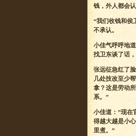
钱，外人都会认
“我们收钱和侯
不承认。
小佳气呼呼地道
找卫东谈了话，
张远征急红了脸
几处技改至少帮
拿？这是劳动所
系。”
小佳道：”现在
得越大越是小心
里煮。”