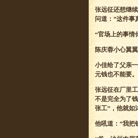
张远征还想继续
问道：”这件事
“官场上的事情
陈庆蓉小心翼翼
小佳给了父亲一
元钱也不能要。
张远征在厂里工
不是完全为了钱
张工”，他就如
他吼道：”我把