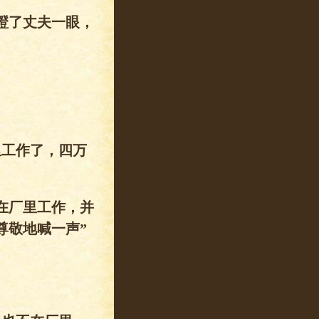
瞪了丈夫一眼，
里工作了，四万
在厂里工作，并
尊敬地喊一声”