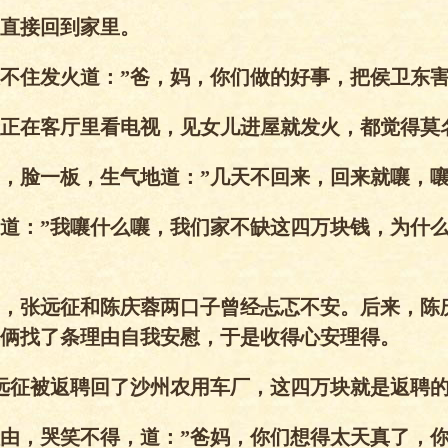
直接回到家里。
不住发火道：”爸，妈，你们做的好事，把侯卫东害
正在客厅里看电视，见女儿进屋就发火，都觉得莫
，脸一板，生气地道：”几天不回来，回来就嚷，嚷
道：”我嚷什么嚷，我们家不缺这四万块钱，为什
，张远征和陈庆蓉两口子曾经忐忑不安。后来，陈
俩找了条理由自我安慰，于是收得心安理得。
远征被返聘回了沙州农用车厂，这四万块就是返聘
由，哭笑不得，道：”爸妈，你们想得太天真了，