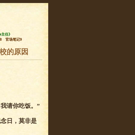
办主任》
8
官场笔记9
党校的原因
我请你吃饭。”
纪念日，莫非是