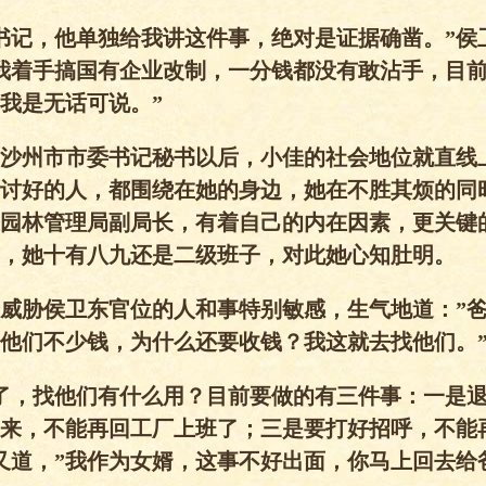
书记，他单独给我讲这件事，绝对是证据确凿。”侯
我着手搞国有企业改制，一分钱都没有敢沾手，目
我是无话可说。”
沙州市市委书记秘书以后，小佳的社会地位就直线
讨好的人，都围绕在她的身边，她在不胜其烦的同
园林管理局副局长，有着自己的内在因素，更关键
，她十有八九还是二级班子，对此她心知肚明。
威胁侯卫东官位的人和事特别敏感，生气地道：”
他们不少钱，为什么还要收钱？我这就去找他们。
了，找他们有什么用？目前要做的有三件事：一是
来，不能再回工厂上班了；三是要打好招呼，不能
又道，”我作为女婿，这事不好出面，你马上回去给