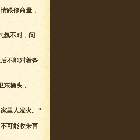
事情跟你商量，
气氛不对，问
以后不能对着爸
卫东额头，
家里人发火。”
，不可能收朱言