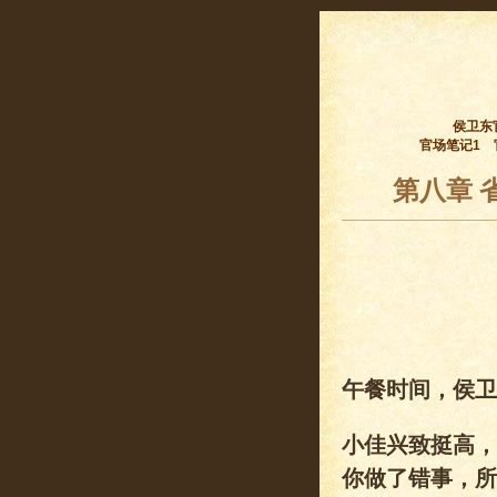
侯卫东
官场笔记1
第八章 
午餐时间，侯卫
小佳兴致挺高，
你做了错事，所