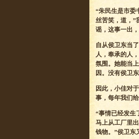
“朱民生是市委
丝苦笑，道，”
谣，这事一出，
自从侯卫东当了
人，奉承的人，
氛围。她能当上
因。没有侯卫东
因此，小佳对于
事，每年我们给
“事情已经发生
马上从工厂里出
钱物。”侯卫东