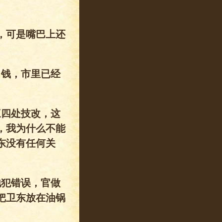
，可是嘴巴上还
了钱，市里已经
三四处技改，这
，我为什么不能
东没有任何关
他犯错误，官做
把卫东放在油锅