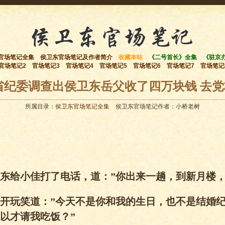
官场笔记全集
侯卫东官场笔记及作者简介
收藏本站
《二号首长》全集
《驻京
官场笔记2
官场笔记3
官场笔记4
官场笔记5
官场笔记6
官场笔记7
官场笔记
省纪委调查出侯卫东岳父收了四万块钱 去
所属目录：
侯卫东官场笔记全集
侯卫东官场笔记作者：小桥老树
东给小佳打了电话，道：”你出来一趟，到新月楼，
开玩笑道：”今天不是你和我的生日，也不是结婚
以才请我吃饭？”