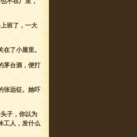
兵也不在厂里，
去上班了，一大
关在了小屋里。
的茅台酒，便打
的张远征。她吓
老头子，你以为
休工人，发什么