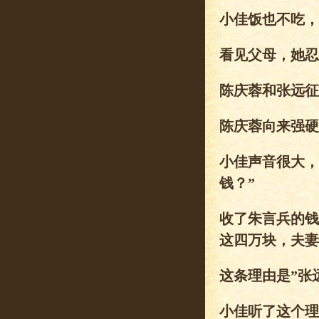
小佳饭也不吃，
看见父母，她忍
陈庆蓉和张远征
陈庆蓉向来强硬
小佳声音很大，
钱？”
收了朱言兵的钱
这四万块，夫妻
这条理由是”张
小佳听了这个理