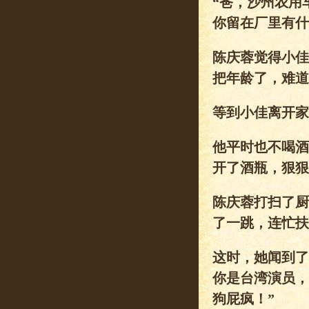
“爸，沙州农用
你留在厂里有什
陈庆蓉觉得小佳
把年龄了，难道
等到小佳离开家
他平时也不喝酒
开了酒瓶，狠狠
陈庆蓉打扫了厨
了一跳，连忙扶
这时，她闻到了
你是台湾演员，
狗屁疯！”