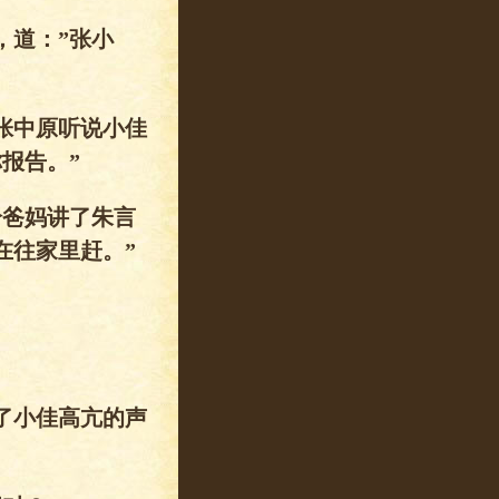
，道：”张小
张中原听说小佳
报告。”
给爸妈讲了朱言
在往家里赶。”
了小佳高亢的声