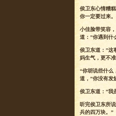
侯卫东心情糟糕
你一定要过来。
小佳脸带笑容，
道：”你遇到什
侯卫东道：”这
妈生气，更不准
“你胡说些什么
道，”你没有发
侯卫东道：”我
听完侯卫东所说
兵的四万块。”