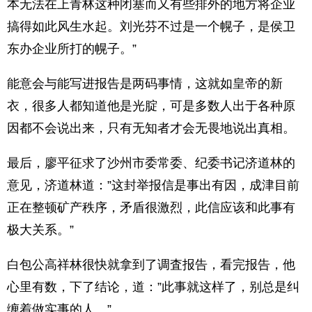
本无法在上青林这种闭塞而又有些排外的地方将企业
搞得如此风生水起。刘光芬不过是一个幌子，是侯卫
东办企业所打的幌子。”
能意会与能写进报告是两码事情，这就如皇帝的新
衣，很多人都知道他是光腚，可是多数人出于各种原
因都不会说出来，只有无知者才会无畏地说出真相。
最后，廖平征求了沙州市委常委、纪委书记济道林的
意见，济道林道：”这封举报信是事出有因，成津目前
正在整顿矿产秩序，矛盾很激烈，此信应该和此事有
极大关系。”
白包公高祥林很快就拿到了调査报告，看完报告，他
心里有数，下了结论，道：”此事就这样了，别总是纠
缠着做实事的人。”