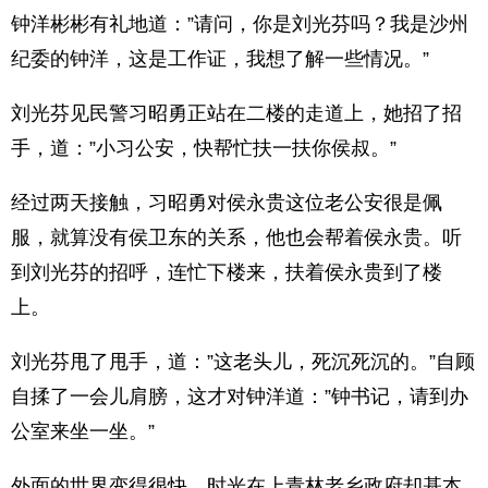
钟洋彬彬有礼地道：”请问，你是刘光芬吗？我是沙州
纪委的钟洋，这是工作证，我想了解一些情况。”
刘光芬见民警习昭勇正站在二楼的走道上，她招了招
手，道：”小习公安，快帮忙扶一扶你侯叔。”
经过两天接触，习昭勇对侯永贵这位老公安很是佩
服，就算没有侯卫东的关系，他也会帮着侯永贵。听
到刘光芬的招呼，连忙下楼来，扶着侯永贵到了楼
上。
刘光芬甩了甩手，道：”这老头儿，死沉死沉的。”自顾
自揉了一会儿肩膀，这才对钟洋道：”钟书记，请到办
公室来坐一坐。”
外面的世界变得很快，时光在上青林老乡政府却基本