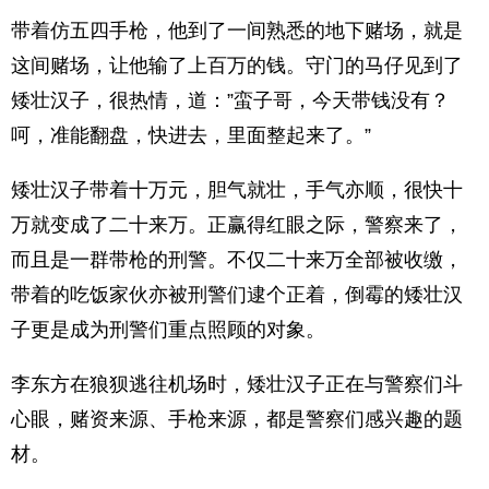
带着仿五四手枪，他到了一间熟悉的地下赌场，就是
这间赌场，让他输了上百万的钱。守门的马仔见到了
矮壮汉子，很热情，道：”蛮子哥，今天带钱没有？
呵，准能翻盘，快进去，里面整起来了。”
矮壮汉子带着十万元，胆气就壮，手气亦顺，很快十
万就变成了二十来万。正赢得红眼之际，警察来了，
而且是一群带枪的刑警。不仅二十来万全部被收缴，
带着的吃饭家伙亦被刑警们逮个正着，倒霉的矮壮汉
子更是成为刑警们重点照顾的对象。
李东方在狼狈逃往机场时，矮壮汉子正在与警察们斗
心眼，赌资来源、手枪来源，都是警察们感兴趣的题
材。