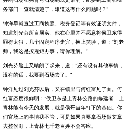
芬刚石场和狗背弯石场到底是谁的，纪委到工商和税
务部门一查就清楚了，难道这有什么问题吗？”
钟洋早就查过工商执照、税务登记等有效证明文件，
知道刘光芬所言属实。他在心里并不愿意将侯卫东得
罪得太狠，几个固定程序走完，换上笑脸，道：”刘老
师，我这是按规矩办事，请你理解。”
刘光芬脸上又晴朗了起来，道：”还有没有其他事情，
没有的话，我要到石场去了。”
钟洋见过刘光芬以后，又在镇里与何红富见了面。何
红富态度很鲜明：”侯卫东是上青林公路的修建者，上
青林能有今天的发展，就是侯哥当年打下的基础。你
们官场上的事情我不管，可是如果真要拿石场做文章
去整侯哥，上青林七千老百姓不会答应。