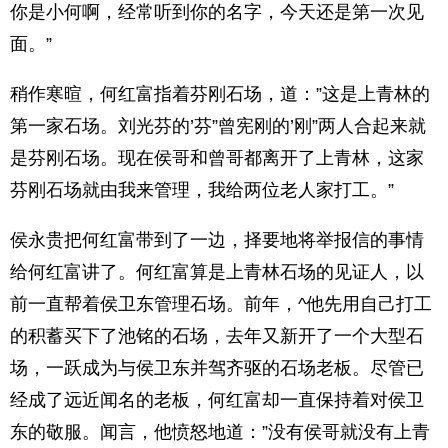
你是小何啊，经常听到你的名字，今天还是第一次见
面。”
稍作寒暄，何红富指着芬刚石场，道：”这是上青林的
第一家石场。刘光芬的’芬”曾宪刚的’刚”两人合起来就
是芬刚石场。现在侯哥和曾哥都离开了上青林，这家
芬刚石场就由我来管理，我给两位老人家打工。”
侯永贵把何红富带到了一边，择要地将举报信的事情
给何红富讲了。何红富算是上青林石场的见证人，以
前一直帮着侯卫东管理石场。前年，^他先用自己打工
的积蓄买下了池铭的石场，去年又新开了一个大型石
场，一跃成为与侯卫东并驾齐驱的石场老板。尽管已
经成了远近闻名的老板，何红富却一直保持着对侯卫
东的敬服。闻言，他愤怒地道：”没有侯哥就没有上青