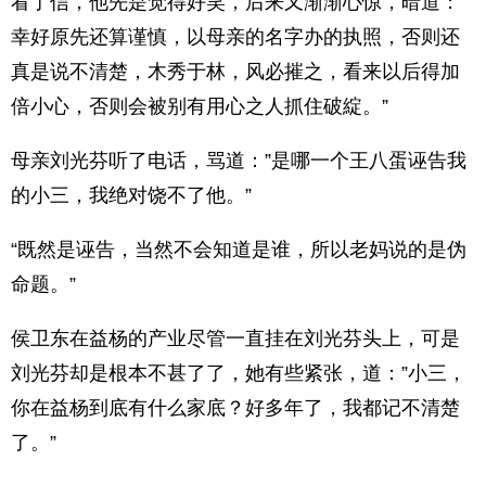
看了信，他先是觉得好笑，后来又渐渐心惊，暗道：”
幸好原先还算谨慎，以母亲的名字办的执照，否则还
真是说不清楚，木秀于林，风必摧之，看来以后得加
倍小心，否则会被别有用心之人抓住破綻。”
母亲刘光芬听了电话，骂道：”是哪一个王八蛋诬告我
的小三，我绝对饶不了他。”
“既然是诬告，当然不会知道是谁，所以老妈说的是伪
命题。”
侯卫东在益杨的产业尽管一直挂在刘光芬头上，可是
刘光芬却是根本不甚了了，她有些紧张，道：”小三，
你在益杨到底有什么家底？好多年了，我都记不清楚
了。”