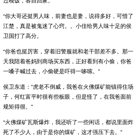
过晚饭，各自回家。
“你大哥还挺男人味，前妻也是妻，说得多好，可惜了
江楚，真是被鬼迷了心窍。。小佳给男人味十足的侯
卫国打了高分。
“你爸也挺厉害，穿着旧警服就和老干部差不多。那一
天我陪着爸妈到商场买东西，正好看到有小偷，你爸
一嗓子喊过去，小偷硬是吓得一哆嗦。”
侯卫东道：”虎老不倒威，我爸在火佛煤矿能镇得住场
子，何红富平时很有些板眼，但是怪了，在我爸面前
规矩得很。”
“火佛煤矿瓦斯爆炸，我还听了一些闲话，都说里面炸
死了不少人，由于是你的煤矿，这才强压下去。”