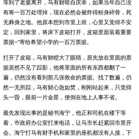
等到了老粟离开，马有财暗自庆幸，如果当年自己没
有将一百万处理掉，现在必然会被炸得粉身碎骨，死
无葬身之地。他原本想到市里上班，心里又觉得不安
定，回到家里，将床下皮箱打开，皮箱里面装着重要
票据~”寄给希望小学的一百万票据。
打开了皮箱，马有财瞪大了眼睛，原先放在里面的票
据居然不见了踪影，他将里面的所有东西都翻了一
遍，仍然没有看到那几张救命的票据。找了数遍，仍
然一无所踪，马有财心急如焚，刚刚站起来，只觉得
头一昏，眼前一片金星，便倒在地上人事不省。
最先发现出事的是秘书海宁，他正和司机在楼下等
着，巿政府办公室打来电话，让马市长赶紧回市里开
会。海宁打马有财手机和家里的座机都没有人接，下