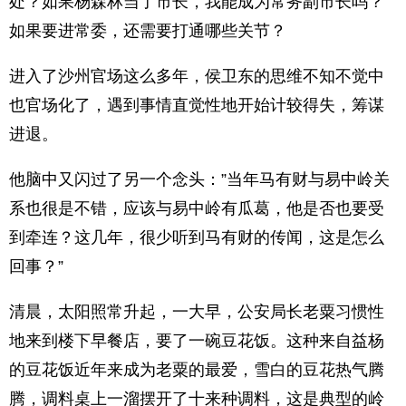
处？如果杨森林当了市长，我能成为常务副市长吗？
如果要进常委，还需要打通哪些关节？
进入了沙州官场这么多年，侯卫东的思维不知不觉中
也官场化了，遇到事情直觉性地开始计较得失，筹谋
进退。
他脑中又闪过了另一个念头：”当年马有财与易中岭关
系也很是不错，应该与易中岭有瓜葛，他是否也要受
到牵连？这几年，很少听到马有财的传闻，这是怎么
回事？”
清晨，太阳照常升起，一大早，公安局长老粟习惯性
地来到楼下早餐店，要了一碗豆花饭。这种来自益杨
的豆花饭近年来成为老粟的最爱，雪白的豆花热气腾
腾，调料桌上一溜摆开了十来种调料，这是典型的岭