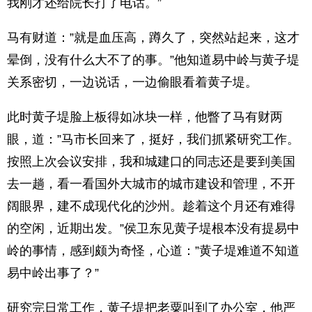
我刚才还给院长打了电话。”
马有财道：”就是血压高，蹲久了，突然站起来，这才
晕倒，没有什么大不了的事。”他知道易中岭与黄子堤
关系密切，一边说话，一边偷眼看着黄子堤。
此时黄子堤脸上板得如冰块一样，他瞥了马有财两
眼，道：”马市长回来了，挺好，我们抓紧研究工作。
按照上次会议安排，我和城建口的同志还是要到美国
去一趟，看一看国外大城市的城市建设和管理，不开
阔眼界，建不成现代化的沙州。趁着这个月还有难得
的空闲，近期出发。”侯卫东见黄子堤根本没有提易中
岭的事情，感到颇为奇怪，心道：”黄子堤难道不知道
易中岭出事了？”
研究完日常工作，黄子堤把老粟叫到了办公室，他严