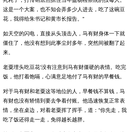
死耗子，打传销居然抓住当年益杨检察院的投毒人。
这是一个大案，也不知会弄多少人进去，吃了这碗豆
花，我得给朱书记和黄市长报告。”
如天空的闪电，直接从头顶击入，马有财身体一下就
僵住了，他没有想到此事尘封多年，突然间被翻了起
来。
老粟埋头吃豆花’没有注意到马有财僵硬的表情。吃完
饭，他打着饱嗝，心满意足地付了马有财的早餐钱。
对于马有财和老粟这等地位的人，早餐钱不算钱，马
有财也没有矫情到要去争着付账。他迅速恢复正常表
情，坐在桌边，对着老粟挥了挥手，道：”你先走，我
吃了饭还得走一走，免得越长越胖。