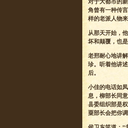
对于大都市的新
角曾有一种传言
样的老派人物来
从那天开始，他
坏和颠覆，也是
老邢耐心地讲解
珍。听着他讲述
后。
小佳的电话如凤
息，柳部长同意
县委组织部是权
粟部长会把你调
侯卫东笑道：”