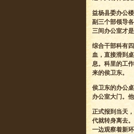
益杨县委办公楼
副三个部领导各
三间办公室才是
综合干部科有四
血，直接滑到桌
息。科里的工作
来的侯卫东。
侯卫东的办公桌
办公室大门。他
正式报到当天，
代就转身离去。
一边观察着新环