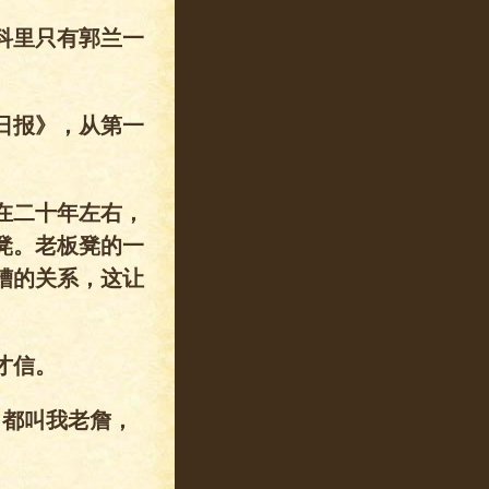
科里只有郭兰一
日报》，从第一
在二十年左右，
凳。老板凳的一
糟的关系，这让
才信。
，都叫我老詹，