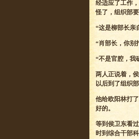
经适应了工作，
怪了，组织部要
“这是柳部长亲
“肖部长，你别
“不是官腔，我
两人正说着，侯
以后到了组织部
他给欧阳林打了
好的。
等到侯卫东看过
时到综合干部科