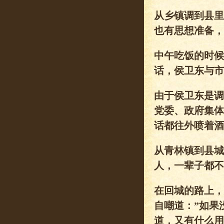
从乡镇调到县里
也有思想准备，
中午吃饭的时候
话，侯卫东与市
由于侯卫东是调
党委、政府集体
话都往外喷着酒
从青林镇到县城
人，一辈子都不
在回城的路上，
自嘲道：”如果
道，又有什么用