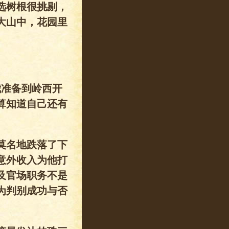
选树根很挑剔，
大山中，花园里
我准备到岭西开
算知道自己还有
莫名地跌落了下
意外收入为他打
及官场职务不是
为判别成功与否