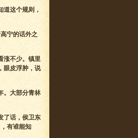
知道这个规则，
听高宁的话外之
看涨不少。镇里
，眼皮浮肿，说
年。大部分青林
发了话，侯卫东
出，有谁能知