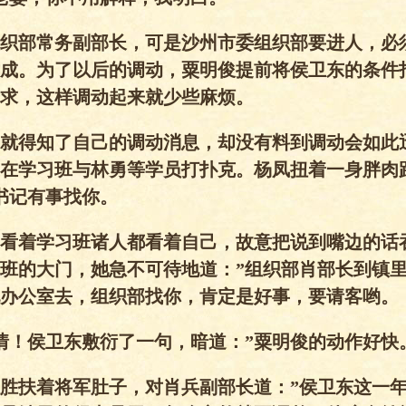
织部常务副部长，可是沙州市委组织部要进人，必
成。为了以后的调动，粟明俊提前将侯卫东的条件
求，这样调动起来就少些麻烦。
就得知了自己的调动消息，却没有料到调动会如此
在学习班与林勇等学员打扑克。杨凤扭着一身胖肉
书记有事找你。
看着学习班诸人都看着自己，故意把说到嘴边的话
班的大门，她急不可待地道：”组织部肖部长到镇
办公室去，组织部找你，肯定是好事，要请客哟。
情！侯卫东敷衍了一句，暗道：”粟明俊的动作好快
胜扶着将军肚子，对肖兵副部长道：”侯卫东这一