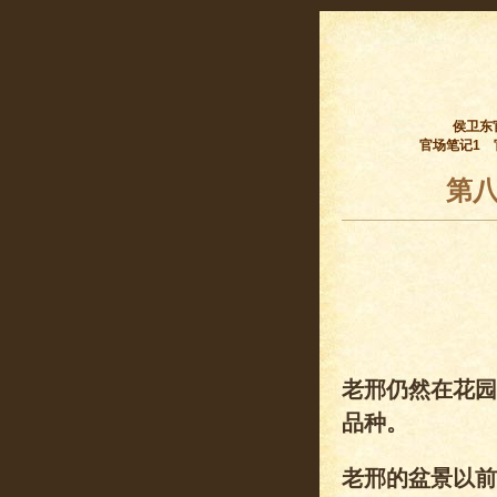
侯卫东
官场笔记1
第八
老邢仍然在花园
品种。
老邢的盆景以前