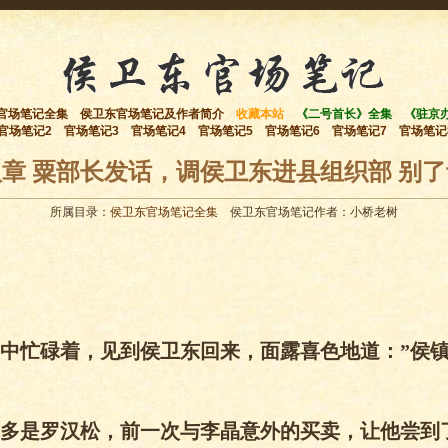
官场笔记全集
侯卫东官场笔记及作者简介
收藏本站
《二号首长》全集
《驻京
官场笔记2
官场笔记3
官场笔记4
官场笔记5
官场笔记6
官场笔记7
官场笔记
章 粟部长发话，调侯卫东进县组织部 别
所属目录：
侯卫东官场笔记全集
侯卫东官场笔记作者：小桥老树
中忙碌着，见到侯卫东回来，面露喜色地道：”侯
多是罗汉松，前一次与李晶意外的买卖，让他尝到