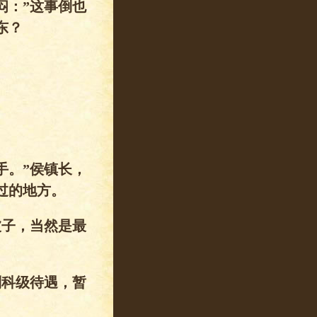
闷：”这事倒也
东？
手。”侯镇长，
过的地方。
被子，当然是最
副科级待遇，暂