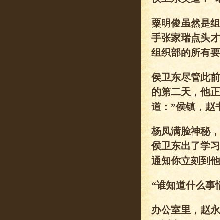
粟明俊虽然是组
手张家瑞点头才
组织部的所有要
侯卫东尽管此前
的第二天，他正
道：”侯镇，赵
杨凤满脸神秘，
侯卫东出了学习
通知你立刻到他
“谁知道什么事
办公室里，赵永