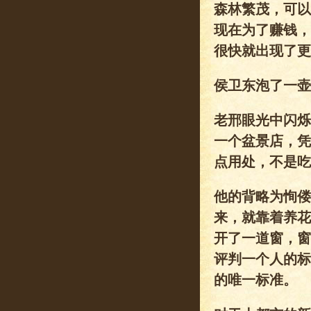
森林繁茂，可以
现在为了赚钱，
很快就出现了更
侯卫东泡了一壶
老邢眼光中闪烁
一个盆景店，凭
点用处，不是吃
他的背略为恂偻
来，就靠着养花
开了一道窗，窗
评判一个人的标
的唯一标准。