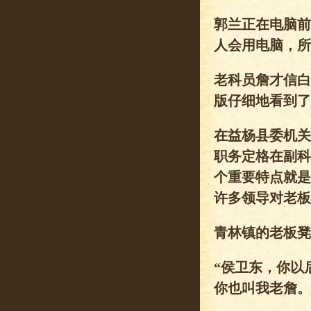
郭兰正在电脑前
人会用电脑，所
老科员詹才信白
版仔细地看到了
在益杨县委机关
职务定格在副科
个重要特点就是
许多领导对老板
青林镇的老板凳
“侯卫东，你以
你也叫我老詹。