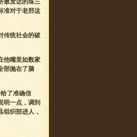
济最发达的珠三
标准对于老邢这
对传统社会的破
在他嘴里如数家
全部抛在了脑
哥给了准确信
说明一点，调到
县组织部进人，