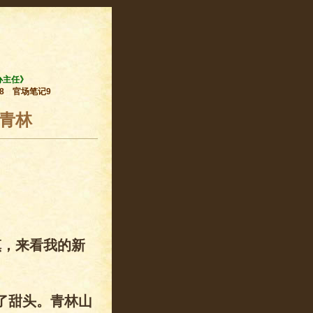
办主任》
8
官场笔记9
了青林
镇，来看我的新
了甜头。青林山