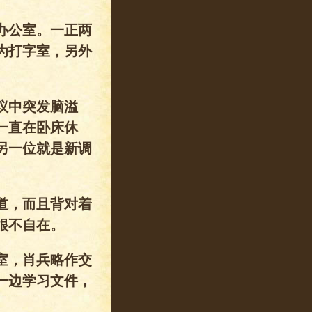
办公室。一正两
为打字室，另外
议中突发脑溢
一直在卧床休
另一位就是新调
道，而且背对着
很不自在。
室，肖兵略作交
一边学习文件，