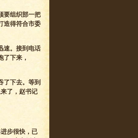
须要组织部一把
打造得符合市委
迅速。接到电话
跑了下来，
吞了下去。等到
里来了，赵书记
。
年进步很快，已