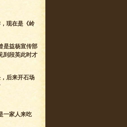
作，现在是《岭
曾是益杨宣传部
见到段英此时才
任，后来开石场
”
是一家人来吃