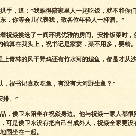
拱手，道：”我难得陪家里人一起吃饭，就不和你
东，你等会儿代表我，敬各位年轻人一杯酒。”
着祝焱挑选了一间环境优雅的房间。安排饭菜时，
的钱算在我头上，祝书记是家宴，菜不用多，要精。
里上青林的风干野鸡还有竹水河的鳊鱼，都是才从
以，祝书记喜欢吃鱼，有没有大河野生鱼？”
安排。”
品，侯卫东陪坐在祝焱身边。他与祝焱一家人都很
，可是侯卫东没有把自己当成外人，祝焱全家更没
地围坐在一起。