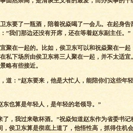
事固然崇高，是清谈主义者的最爱，而办实事的干
卫东要了一瓶酒，陪着祝焱喝了一会儿。在起身告
：”我们那边还没有开席，还在等着赵东副主任。”
宜聚在一起的。比如，侯卫东可以和祝焱聚在一起
在私下场所由侯卫东将三人聚在一起，并不太适宜
景略有些接近。
声，道：”赵东要来，他是大忙人，能陪你们这些年
赵东也算是年轻人，是年轻的老领导。”
来了，我过来敬杯酒。”祝焱知道赵东作为省委书记
间，侯卫东算是彻底上道了，他悟性高，抓得住机