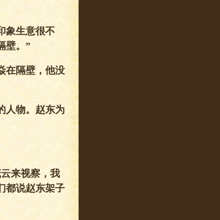
印象生意很不
隔壁。”
焱在隔壁，他没
的人物。赵东为
茂云来视察，我
们都说赵东架子