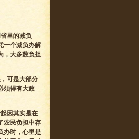
到省里的减负
凭一个减负办解
为，大多数负担
关，可是大部分
必须得有大政
情起因其实是在
了农民负担中存
负办时，心里是