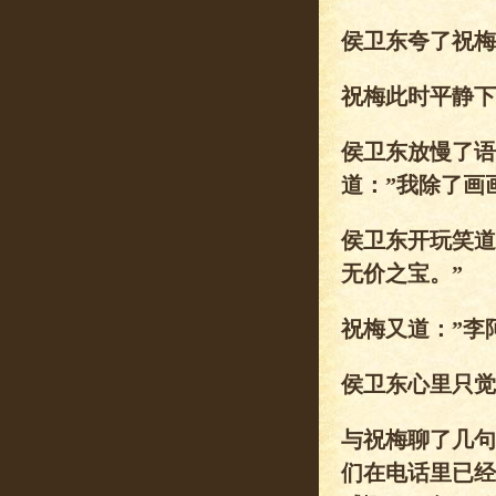
侯卫东夸了祝梅
祝梅此时平静下
侯卫东放慢了语
道：”我除了画
侯卫东开玩笑道
无价之宝。”
祝梅又道：”李
侯卫东心里只觉
与祝梅聊了几句
们在电话里已经