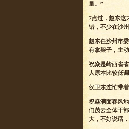
量。”
7点过，赵东这
错，不少在沙州
赵东任沙州市委
有拿架子，主动
祝焱是岭西省省
人原本比较低调
侯卫东连忙带着
祝焱满面春风地
们茂云全体干部
大，不好说话，