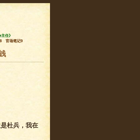
办主任》
8
官场笔记9
钱
位是杜兵，我在