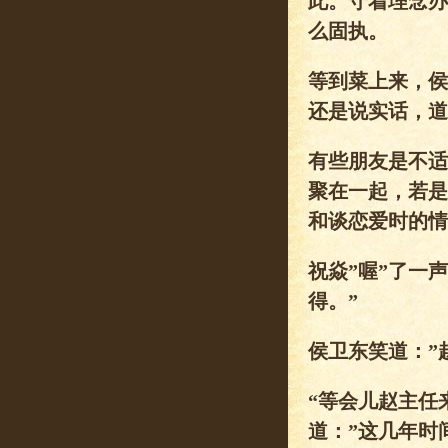
此。守着理念办
么固执。
等到菜上来，侯
还是说实话，道
有些朋友是不适
聚在一起，若是
和谈恋爱时的情
祝焱”喔”了一
得。”
侯卫东笑道：”
“等会儿赵主任
道：”这几年时