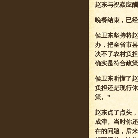
赵东与祝焱应酬
晚餐结束，已经
侯卫东坚持将赵
办，把全省市县
决不了农村负担
确实是符合政策
侯卫东听懂了赵
负担还是现行体
策。”
赵东点了点头，
成津。当时你还
在的问题，后来