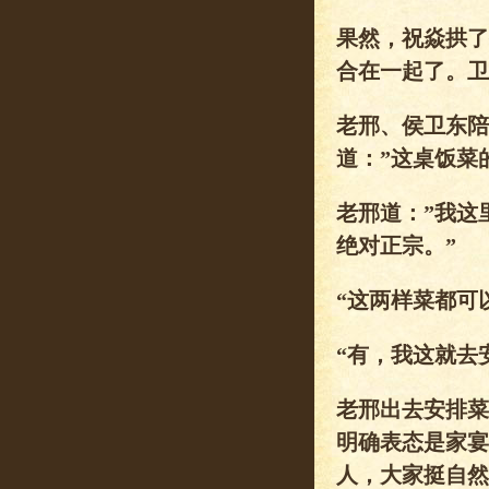
果然，祝焱拱了
合在一起了。卫
老邢、侯卫东陪
道：”这桌饭菜
老邢道：”我这
绝对正宗。”
“这两样菜都可
“有，我这就去
老邢出去安排菜
明确表态是家宴
人，大家挺自然