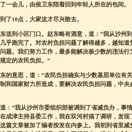
了一会儿，由侯卫东陪着回到年轻人所在的包间。
到了10点，大家这才尽兴散去。
东送到小区门口。赵东略有酒意，道：”我从沙州
几乎跑完了。对农村负担问题了解得越多，越知道
问题。我们努力工作，最多能解决极少数的违法行
规定的农民负担。”
东的意思，道：”农民负担确实与少数基层单位有
制和国家财力所造成，要解决农民负担问题，中央
道：”我从沙州市委组织部被调到了省减负办，事
在成津主持县委工作，我在双河村搞了调研，发现
这篇文章被加了编者按发在内参上。我初到省里减