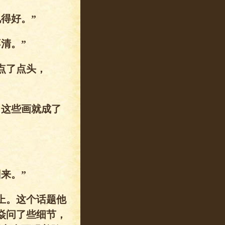
得好。”
清。”
点了点头，
，这些画就成了
来。”
上。这个话题他
焱问了些细节，