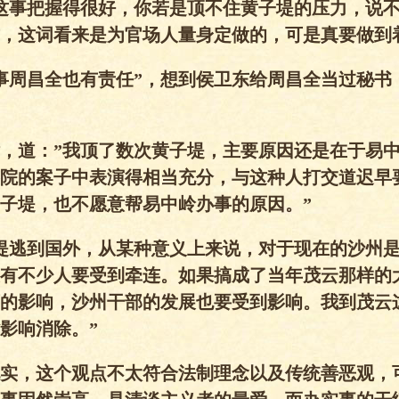
这事把握得很好，你若是顶不住黄子堤的压力，说
，这词看来是为官场人量身定做的，可是真要做到
事周昌全也有责任”，想到侯卫东给周昌全当过秘书
，道：”我顶了数次黄子堤，主要原因还是在于易
院的案子中表演得相当充分，与这种人打交道迟早
子堤，也不愿意帮易中岭办事的原因。”
堤逃到国外，从某种意义上来说，对于现在的沙州
有不少人要受到牵连。如果搞成了当年茂云那样的
的影响，沙州干部的发展也要受到影响。我到茂云
影响消除。”
实，这个观点不太符合法制理念以及传统善恶观，