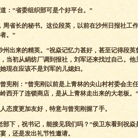
道：”省委组织部可是个好平台。”
，周省长的秘书。这位段英，以前在沙州日报社工
者。”
沙州出来的精英。”祝焱记忆力甚好，甚至记得段英
，当初从絹纺厂调到报社，刘军还来找过自己。他
她现在应该不是刘军的儿媳妇。
曾宪刚：”曾宪刚以前是上青林的尖山村村委会主
岭西开了连锁商店，是从上青林走出来的大老板。
人态度更加友好，特意与曾宪刚握了手。
老部下，祝书记，能接见我们吗？”侯卫东看到祝焱
宴，还是发出礼节性邀请。