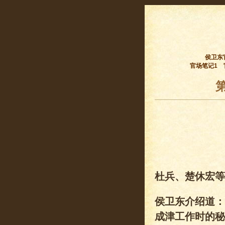
侯卫东
官场笔记1
杜兵、楚休宏等
侯卫东介绍道：
成津工作时的秘