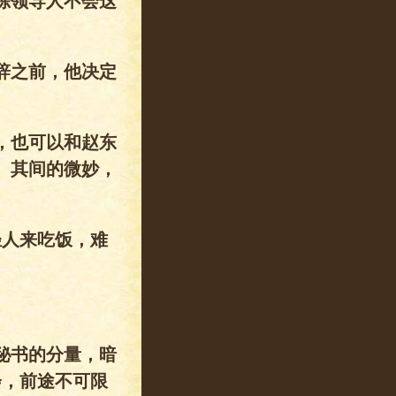
练领导人不会这
辞之前，他决定
，也可以和赵东
。其间的微妙，
轻人来吃饭，难
秘书的分量，暗
会，前途不可限