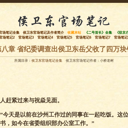
官场笔记全集
侯卫东官场笔记及作者简介
收藏本站
《二号首长》全集
《驻京
官场笔记2
官场笔记3
官场笔记4
官场笔记5
官场笔记6
官场笔记7
官场笔记
第八章 省纪委调查出侯卫东岳父收了四万块
所属目录：
侯卫东官场笔记全集
侯卫东官场笔记作者：小桥老树
人赶紧过来与祝焱见面。
”今天是以前在沙州工作过的同事在一起吃饭。这
书，如今在省委组织部办公室工作。”