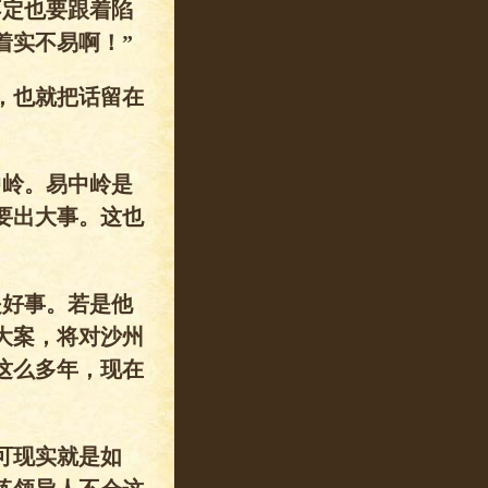
不定也要跟着陷
着实不易啊！”
，也就把话留在
中岭。易中岭是
要出大事。这也
是好事。若是他
大案，将对沙州
这么多年，现在
可现实就是如