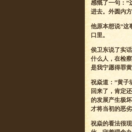
感慨了一句：”
进去。外圆内方
他原本想说”这
口里。
侯卫东说了实话
什么人，在检察
是我宁愿得罪黄
祝焱道：”黄子
回来了，肯定还
的发展产生极坏
才将当初的恶劣
祝焱的看法很现