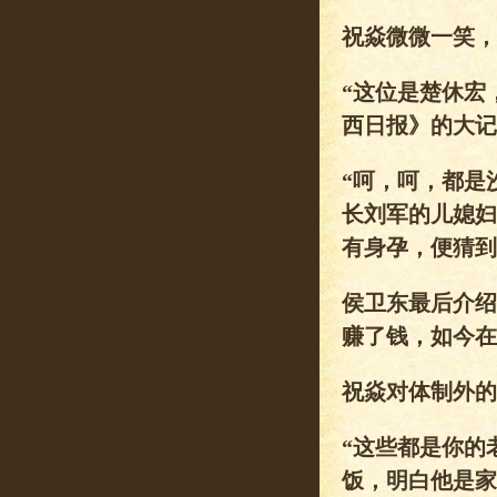
祝焱微微一笑，
“这位是楚休宏
西日报》的大记
“呵，呵，都是
长刘军的儿媳妇
有身孕，便猜到
侯卫东最后介绍
赚了钱，如今在
祝焱对体制外的
“这些都是你的
饭，明白他是家