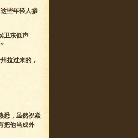
们这些年轻人掺
侯卫东低声
”
沙州拉过来的，
熟悉，虽然祝焱
有把他当成外