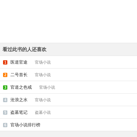
看过此书的人还喜欢
医道官途
官场小说
1
二号首长
官场小说
2
官道之色戒
官场小说
3
沧浪之水
官场小说
4
盗墓笔记
盗墓小说
5
官场小说排行榜
6