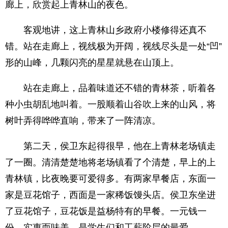
廊上，欣赏起上青林山的夜色。
客观地讲，这上青林山乡政府小楼修得还真不
错。站在走廊上，视线极为开阔，视线尽头是一处“凹”
形的山峰，几颗闪亮的星星就悬在山顶上。
站在走廊上，品着味道还不错的青林茶，听着各
种小虫胡乱地叫着。一股顺着山谷吹上来的山风，将
树叶弄得哗哗直响，带来了一阵清凉。
第二天，侯卫东起得很早，他在上青林老场镇走
了一圈。清清楚楚地将老场镇看了个清楚，早上的上
青林镇，比夜晚要可爱得多。有两家早餐店，东面一
家是豆花馆子，西面是一家稀饭馒头店。侯卫东坐进
了豆花馆子，豆花饭是益杨特有的早餐。一元钱一
份，实惠而味美，是学生们和工薪阶层的最爱。