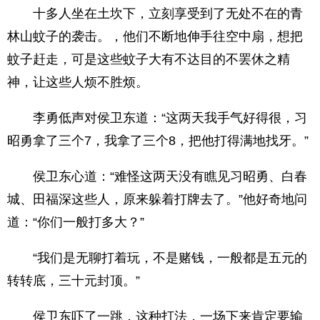
十多人坐在土坎下，立刻享受到了无处不在的青
林山蚊子的袭击。，他们不断地伸手往空中扇，想把
蚊子赶走，可是这些蚊子大有不达目的不罢休之精
神，让这些人烦不胜烦。
李勇低声对侯卫东道：“这两天我手气好得很，习
昭勇拿了三个7，我拿了三个8，把他打得满地找牙。”
侯卫东心道：“难怪这两天没有瞧见习昭勇、白春
城、田福深这些人，原来躲着打牌去了。”他好奇地问
道：“你们一般打多大？”
“我们是无聊打着玩，不是赌钱，一般都是五元的
转转底，三十元封顶。”
侯卫东吓了一跳，这种打法，一场下来肯定要输