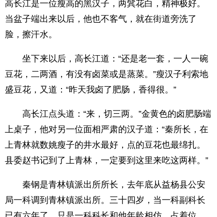
高长江是一位瘦高的黑汉子，两鬂花白，精神极好。
当盆子端出来以后，他也不客气，就在街道旁洗了
脸，擦汗水。
坐下来以后，高长江道：“还是老一套，一人一碗
豆花，二两酒，有没有卤菜或是蒸菜。”瘦汉子利索地
盛豆花，又道：“昨天我卤了肥肠，香得很。”
高长江点头道：“来，切三两。”金黄色的卤肥肠端
上桌子，他对另一位面相严肃的汉子道：“秦所长，在
上青林就数姚瘦子的井水最好，点的豆花也最绵扎。
县委赵书记到了上青林，一定要到这里来吃这两样。”
秦钢是青林镇派出所所长，去年底从益杨县公安
局一科调到青林镇派出所。三十四岁，当一科副科长
已有六年了，只是一科科长和他年龄相仿，占着位