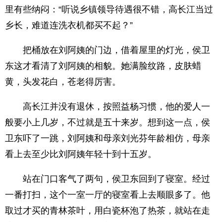
里有些纳闷：“听说乡镇领导待遇很不错，高长江当过
乡长，难道连洗衣机都买不起？”
把桶放在刘阿姨的门边，借着屋里的灯光，侯卫
东这才看清了刘阿姨的相貌。她满脸纹路，皮肤蜡
黄，头发花白，苍老得厉害。
高长江并没有退休，按照益杨习惯，他的爱人一
般要小上几岁，不过就是五十来岁。想到这一点，侯
卫东吓了一跳，刘阿姨和母亲刘光芬年龄相仿，母亲
看上去至少比刘阿姨年轻十到十五岁。
站在门口客气了两句，侯卫东回到了寝室。经过
一番打扫，这个一室一厅的寝室看上去顺眼多了。他
取过才买的青林茶叶，用白瓷杯泡了热茶，就站在走