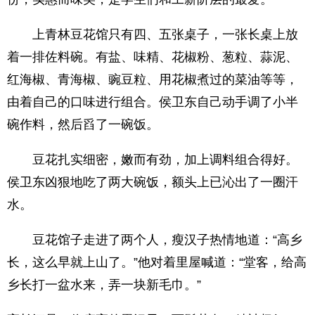
上青林豆花馆只有四、五张桌子，一张长桌上放
着一排佐料碗。有盐、味精、花椒粉、葱粒、蒜泥、
红海椒、青海椒、豌豆粒、用花椒煮过的菜油等等，
由着自己的口味进行组合。侯卫东自己动手调了小半
碗作料，然后舀了一碗饭。
豆花扎实细密，嫩而有劲，加上调料组合得好。
侯卫东凶狠地吃了两大碗饭，额头上已沁出了一圈汗
水。
豆花馆子走进了两个人，瘦汉子热情地道：“高乡
长，这么早就上山了。”他对着里屋喊道：“堂客，给高
乡长打一盆水来，弄一块新毛巾。”