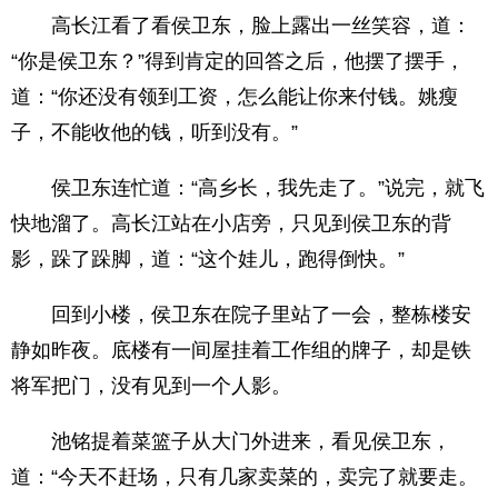
高长江看了看侯卫东，脸上露出一丝笑容，道：
“你是侯卫东？”得到肯定的回答之后，他摆了摆手，
道：“你还没有领到工资，怎么能让你来付钱。姚瘦
子，不能收他的钱，听到没有。”
侯卫东连忙道：“高乡长，我先走了。”说完，就飞
快地溜了。高长江站在小店旁，只见到侯卫东的背
影，跺了跺脚，道：“这个娃儿，跑得倒快。”
回到小楼，侯卫东在院子里站了一会，整栋楼安
静如昨夜。底楼有一间屋挂着工作组的牌子，却是铁
将军把门，没有见到一个人影。
池铭提着菜篮子从大门外进来，看见侯卫东，
道：“今天不赶场，只有几家卖菜的，卖完了就要走。