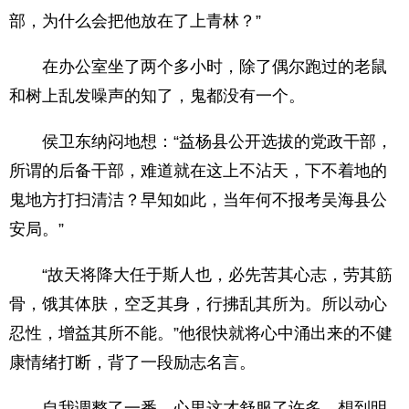
部，为什么会把他放在了上青林？”
在办公室坐了两个多小时，除了偶尔跑过的老鼠
和树上乱发噪声的知了，鬼都没有一个。
侯卫东纳闷地想：“益杨县公开选拔的党政干部，
所谓的后备干部，难道就在这上不沾天，下不着地的
鬼地方打扫清洁？早知如此，当年何不报考吴海县公
安局。”
“故天将降大任于斯人也，必先苦其心志，劳其筋
骨，饿其体肤，空乏其身，行拂乱其所为。所以动心
忍性，增益其所不能。”他很快就将心中涌出来的不健
康情绪打断，背了一段励志名言。
自我调整了一番，心里这才舒服了许多，想到明