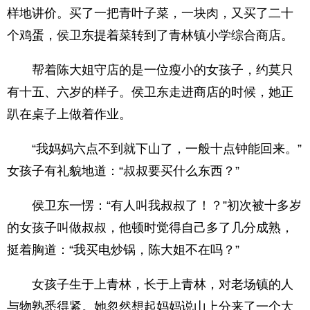
样地讲价。买了一把青叶子菜，一块肉，又买了二十
个鸡蛋，侯卫东提着菜转到了青林镇小学综合商店。
帮着陈大姐守店的是一位瘦小的女孩子，约莫只
有十五、六岁的样子。侯卫东走进商店的时候，她正
趴在桌子上做着作业。
“我妈妈六点不到就下山了，一般十点钟能回来。”
女孩子有礼貌地道：“叔叔要买什么东西？”
侯卫东一愣：“有人叫我叔叔了！？”初次被十多岁
的女孩子叫做叔叔，他顿时觉得自己多了几分成熟，
挺着胸道：“我买电炒锅，陈大姐不在吗？”
女孩子生于上青林，长于上青林，对老场镇的人
与物熟悉得紧。她忽然想起妈妈说山上分来了一个大