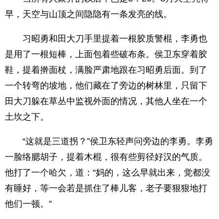
早，天空与山顶之间隐隐有一条发亮的线。
习昭勇和田大刀手里提着一根胶质警棍，李勇也
是用了一根短棒，上面包着些破布条。侯卫东穿着胶
鞋，提着擀面杖，满脸严肃地跟在习昭勇后面。到了
一个转弯的坡地，他们藏在了旁边的树林里，只留下
田大刀躲在草丛中监视外面的情况，其他人坐在一个
土坎之下。
“这就是三道拐？”侯卫东轻声问旁边的李勇。李勇
一脸络腮胡子，提着木棍，很有些剪径好汉的气质。
他打了一个哈欠，道：“妈的，这么早就出来，觉都没
有睡好，等一会若是抓住了棒儿客，老子要狠狠地打
他们一顿。”