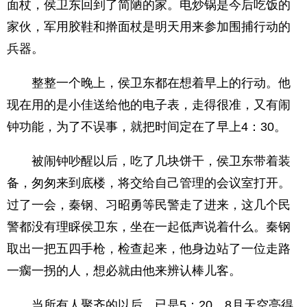
面杖，侯卫东回到了简陋的家。电炒锅是今后吃饭的
家伙，军用胶鞋和擀面杖是明天用来参加围捕行动的
兵器。
整整一个晚上，侯卫东都在想着早上的行动。他
现在用的是小佳送给他的电子表，走得很准，又有闹
钟功能，为了不误事，就把时间定在了早上4：30。
被闹钟吵醒以后，吃了几块饼干，侯卫东带着装
备，匆匆来到底楼，将交给自己管理的会议室打开。
过了一会，秦钢、习昭勇等民警走了进来，这几个民
警都没有理睬侯卫东，坐在一起低声说着什么。秦钢
取出一把五四手枪，检查起来，他身边站了一位走路
一瘸一拐的人，想必就由他来辨认棒儿客。
当所有人聚齐的以后，已是5：20。8月天空亮得