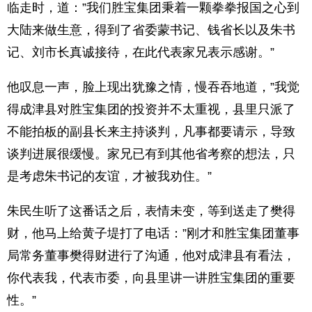
临走时，道：”我们胜宝集团秉着一颗拳拳报国之心到
大陆来做生意，得到了省委蒙书记、钱省长以及朱书
记、刘市长真诚接待，在此代表家兄表示感谢。”
他叹息一声，脸上现出犹豫之情，慢吞吞地道，”我觉
得成津县对胜宝集团的投资并不太重视，县里只派了
不能拍板的副县长来主持谈判，凡事都要请示，导致
谈判进展很缓慢。家兄已有到其他省考察的想法，只
是考虑朱书记的友谊，才被我劝住。”
朱民生听了这番话之后，表情未变，等到送走了樊得
财，他马上给黄子堤打了电话：”刚才和胜宝集团董事
局常务董事樊得财进行了沟通，他对成津县有看法，
你代表我，代表市委，向县里讲一讲胜宝集团的重要
性。”