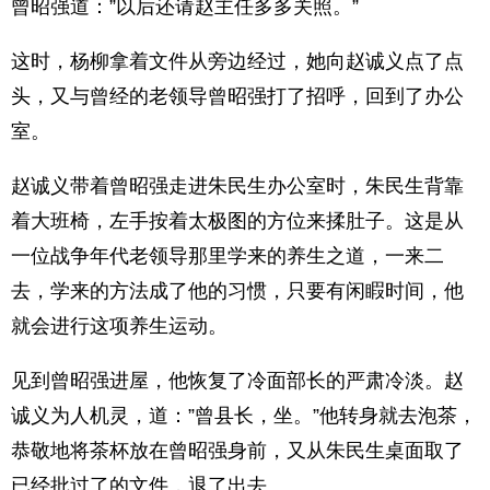
曾昭强道：”以后还请赵主任多多关照。”
这时，杨柳拿着文件从旁边经过，她向赵诚义点了点
头，又与曾经的老领导曾昭强打了招呼，回到了办公
室。
赵诚义带着曾昭强走进朱民生办公室时，朱民生背靠
着大班椅，左手按着太极图的方位来揉肚子。这是从
一位战争年代老领导那里学来的养生之道，一来二
去，学来的方法成了他的习惯，只要有闲睱时间，他
就会进行这项养生运动。
见到曾昭强进屋，他恢复了冷面部长的严肃冷淡。赵
诚义为人机灵，道：”曾县长，坐。”他转身就去泡茶，
恭敬地将茶杯放在曾昭强身前，又从朱民生桌面取了
已经批过了的文件，退了出去。