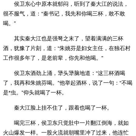
侯卫东心中原本就郁闷，听到了秦大江的说法，
很不服气，道：“秦书记，我先和你喝三杯，敢不敢
喝。”
其实秦大江也是强弩之末了，望着满满的三杯
酒，犹豫了片刻，道：“朱姚芬是妇女主任，在独石村
工作很多年了，是老前辈，你先和他喝。”
侯卫东酒劲上涌，犟头犟脑地道：“这三杯酒喝
了，我再和朱姚芬喝。”他举起酒杯，说了一句：“不喝
是*虫。”仰头就喝了一杯。
秦大江脸上挂不住了，跟着也喝了一杯。
喝完三杯，侯卫东只觉肚中一片翻江倒海，就如
火山爆发一样。一股火流就朝嘴里冲了过来，他连忙