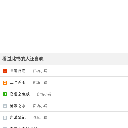
看过此书的人还喜欢
医道官途
官场小说
1
二号首长
官场小说
2
官道之色戒
官场小说
3
沧浪之水
官场小说
4
盗墓笔记
盗墓小说
5