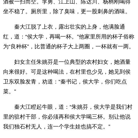
酒被一扫而空。李勇、江上山、陈达川、杨柄刚喝得
坐不稳了。厕所里，除了臭味，更一股刺鼻的酒味。
秦大江脱了上衣，露出壮实的上身，他满脸通
红，道：“侯大学，再喝一杯。”他家里所用的杯子俗称
为“良种杯”，比普通的杯子大上两圈，一杯就有一两。
妇女主任朱姚芬是一位典型的农村妇女，她酒量
向来很好。可是这种喝法，在村里也少见，她见到侯
卫东双脸发青，劝道：“秦书记，侯大学，你们吃点
菜。”
秦大江瞪起牛眼，道：“朱姚芬，侯大学是我们村
里的驻村干部，你必须再和侯大学喝三杯。别让他说
我们独石村无人，连一个学生娃也搞不定。”