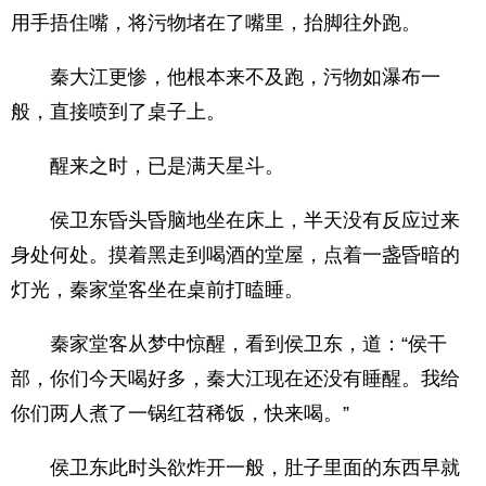
用手捂住嘴，将污物堵在了嘴里，抬脚往外跑。
秦大江更惨，他根本来不及跑，污物如瀑布一
般，直接喷到了桌子上。
醒来之时，已是满天星斗。
侯卫东昏头昏脑地坐在床上，半天没有反应过来
身处何处。摸着黑走到喝酒的堂屋，点着一盏昏暗的
灯光，秦家堂客坐在桌前打瞌睡。
秦家堂客从梦中惊醒，看到侯卫东，道：“侯干
部，你们今天喝好多，秦大江现在还没有睡醒。我给
你们两人煮了一锅红苕稀饭，快来喝。”
侯卫东此时头欲炸开一般，肚子里面的东西早就