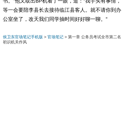
书。”他又取出BP机看了一眼，道：“我手头有事情，
等一会要陪李县长去接待临江县客人。就不请你到办
公室坐了，改天我们同学抽时间好好聊一聊。”
侯卫东官场笔记手机版
>
官场笔记
>
第一章 公务员考试全市第二名
初识机关作风