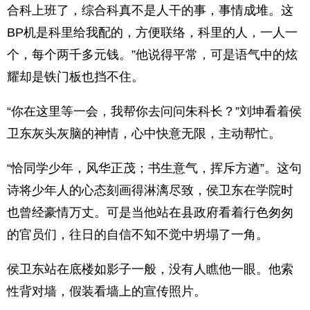
合科上班了，综合科真不是人干的事，事情成堆。这
BP机是科里给我配的，方便联络，科里的人，一人一
个，每个两千多元钱。”他说得平常，可是语气中的炫
耀却是铁门板也挡不住。
“你在这里等一会，我帮你去问问朱科长？”刘坤看着侯
卫东灰头灰脑的神情，心中快意无限，主动帮忙。
“恰同学少年，风华正茂；书生意气，挥斥方遒”。这句
诗将少年人的心态刻画得淋漓尽致，侯卫东在学院时
也曾经豪情万丈。可是当他站在县政府看着行色匆匆
的官员们，往日的自信不知不觉中坍塌了一角。
侯卫东站在底楼如影子一般，没有人瞧他一眼。他索
性背对墙，假装看墙上的宣传照片。