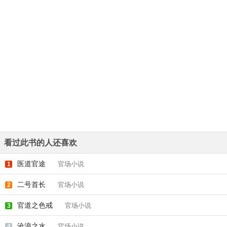
看过此书的人还喜欢
医道官途
官场小说
1
二号首长
官场小说
2
官道之色戒
官场小说
3
沧浪之水
官场小说
4