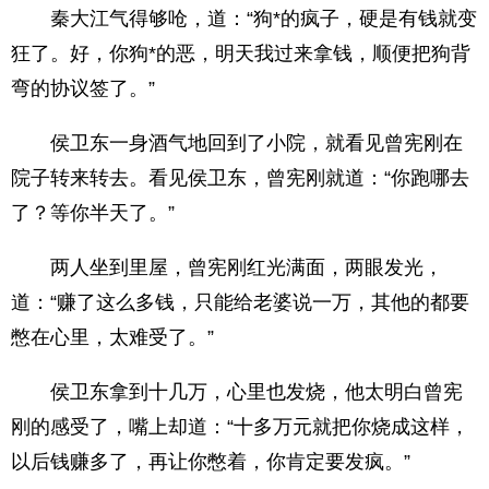
秦大江气得够呛，道：“狗*的疯子，硬是有钱就变
狂了。好，你狗*的恶，明天我过来拿钱，顺便把狗背
弯的协议签了。”
侯卫东一身酒气地回到了小院，就看见曾宪刚在
院子转来转去。看见侯卫东，曾宪刚就道：“你跑哪去
了？等你半天了。”
两人坐到里屋，曾宪刚红光满面，两眼发光，
道：“赚了这么多钱，只能给老婆说一万，其他的都要
憋在心里，太难受了。”
侯卫东拿到十几万，心里也发烧，他太明白曾宪
刚的感受了，嘴上却道：“十多万元就把你烧成这样，
以后钱赚多了，再让你憋着，你肯定要发疯。”