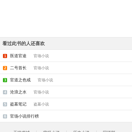
看过此书的人还喜欢
医道官途
官场小说
1
二号首长
官场小说
2
官道之色戒
官场小说
3
沧浪之水
官场小说
4
盗墓笔记
盗墓小说
5
官场小说排行榜
6