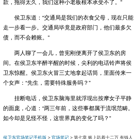
款，拖得太久，我们这种小老板根本承受不了。”
侯卫东道：“交通局是我们的衣食父母，现在只能
走一步看一步。交通局毕竟是政府部门，他们最多欠
债，而不会赖账。”
两人聊了一会儿，曾宪刚便离开了侯卫东的房
间。在侯卫东半醉半醒的时候，尖利的电话铃声将侯
卫东惊醒。侯卫东火冒三丈地拿起话筒，里面传来一
个女声：“先生，需要特殊服务吗？”
挂断电话，侯卫东脑海里就浮现出按摩女子平静
的面庞，心道：“两三年前，这些事都属于流氓范畴。
如今却是见怪不怪，这世界真的变化了吗？”
侯卫东官场笔记手机版
>
官场笔记
>
第七章 账上趴着十二万 有钱人