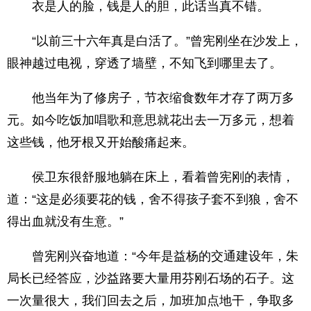
衣是人的脸，钱是人的胆，此话当真不错。
“以前三十六年真是白活了。”曾宪刚坐在沙发上，
眼神越过电视，穿透了墙壁，不知飞到哪里去了。
他当年为了修房子，节衣缩食数年才存了两万多
元。如今吃饭加唱歌和意思就花出去一万多元，想着
这些钱，他牙根又开始酸痛起来。
侯卫东很舒服地躺在床上，看着曾宪刚的表情，
道：“这是必须要花的钱，舍不得孩子套不到狼，舍不
得出血就没有生意。”
曾宪刚兴奋地道：“今年是益杨的交通建设年，朱
局长已经答应，沙益路要大量用芬刚石场的石子。这
一次量很大，我们回去之后，加班加点地干，争取多