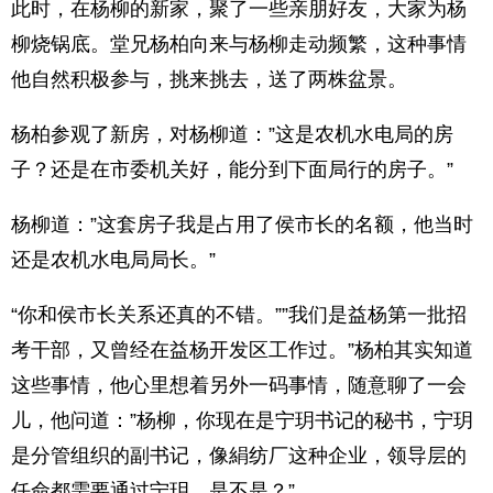
此时，在杨柳的新家，聚了一些亲朋好友，大家为杨
柳烧锅底。堂兄杨柏向来与杨柳走动频繁，这种事情
他自然积极参与，挑来挑去，送了两株盆景。
杨柏参观了新房，对杨柳道：”这是农机水电局的房
子？还是在市委机关好，能分到下面局行的房子。”
杨柳道：”这套房子我是占用了侯市长的名额，他当时
还是农机水电局局长。”
“你和侯市长关系还真的不错。””我们是益杨第一批招
考干部，又曾经在益杨开发区工作过。”杨柏其实知道
这些事情，他心里想着另外一码事情，随意聊了一会
儿，他问道：”杨柳，你现在是宁玥书记的秘书，宁玥
是分管组织的副书记，像絹纺厂这种企业，领导层的
任命都需要通过宁玥，是不是？”