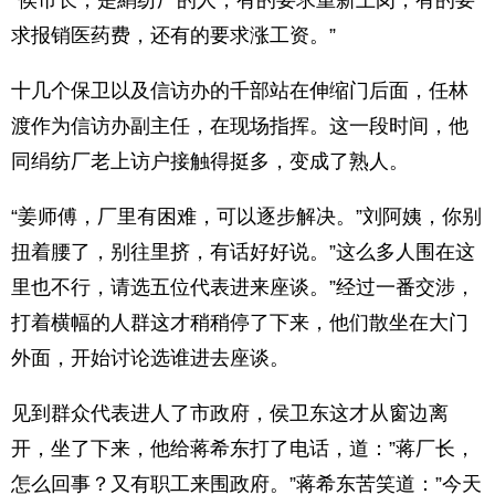
“侯市长，是絹纺厂的人，有的要求重新上岗，有的要
求报销医药费，还有的要求涨工资。”
十几个保卫以及信访办的千部站在伸缩门后面，任林
渡作为信访办副主任，在现场指挥。这一段时间，他
同绢纺厂老上访户接触得挺多，变成了熟人。
“姜师傅，厂里有困难，可以逐步解决。”刘阿姨，你别
扭着腰了，别往里挤，有话好好说。”这么多人围在这
里也不行，请选五位代表进来座谈。”经过一番交涉，
打着横幅的人群这才稍稍停了下来，他们散坐在大门
外面，开始讨论选谁进去座谈。
见到群众代表进人了市政府，侯卫东这才从窗边离
开，坐了下来，他给蒋希东打了电话，道：”蒋厂长，
怎么回事？又有职工来围政府。”蒋希东苦笑道：”今天