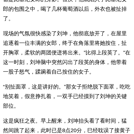
郎的包围之中，喝了几杯葡萄酒以后，外衣也被扯掉
了。
现场的气氛很快感染了刘坤，他彻底放开了，在屋里
追逐着一位丰满的女郎，终于在角落里将她按住，扯
开胸罩，柔软的两团便迸将出来。”比得上段英了。”在
这一时刻，刘坤脑中突然闪出了段英的身体，他带着
一股子怒气，蹂躏着自己按住的女子。
“别扯面罩，这是讲好的。”那女子拒绝脱下面罩，吃吃
地笑着，假意挣扎着，一双手已经摸到了刘坤的关键
部位。
这是疯狂之夜。早上醒来，刘坤抬头看了看时间，猛
然间跳了起来，此时已是8点20分，巳经耽误了接黄子