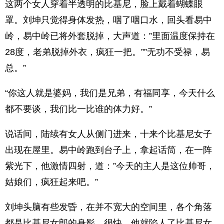
这两个女人穿着半透明的比基尼，脸上戴着蝴蝶眼
罩。刘坤只觉得身体发热，咽了咽口水，回头看易中
岭，易中岭已将外套脱掉，大声道：”里面温度保持在
28度，老弟脱掉外衣，疯狂一把。””无功不受禄，易
总。”
“你这人就是婆妈，我们是兄弟，有福同享，今天什么
都不要谈，我们比一比谁的体力好。”
说话间，陆续有女人从侧门进来，十来个比基尼女子
出现在屋里。易中岭跑到台子上，拿起话筒，在一阵
紫光下，他激情四射，道：”今天的主人是这位帅哥，
姑娘们，疯狂起来吧。”
刘坤头脑有些发昏，在并不宽大的空间里，各个角落
都是比基尼女郎的身影。很快，他就陷人了比基尼女