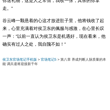
你送礼物，这是人之常情，我收一张，其余的你拿
走。”
谷云峰一颗悬着的心这才放进肚子里，他将钱收了起
来，心里充满着对侯卫东的佩服与感激，在心里长叹
一声：”以前一直认为侯卫东是机遇好，现在看来，他
确实有过人之处，我自隗不如！”
侯卫东官场笔记手机版
>
官场笔记5
>
第八章 养成判断人脉质量的本
能 调兵遣将迎接新千年