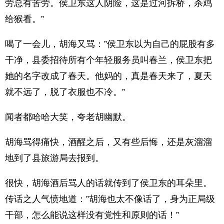
劳总有苦劳。侯卫东这人阴险，这是过河拆桥，杀鸡
给猴看。”
喝了一会儿，胡海又骂：”侯卫东以为自己的屁股有多
干净，县委招待所有个年轻服务员叫春兰，侯卫东把
她的名字改成了春天。他妈的，真是春天来了，夏天
就不远了，脱了衣服也不冷。”
闻者都哈哈大笑，夸老胡幽默。
胡海骂得痛快，酒醒之后，又有些后悔，还是灰溜溜
地到了县旅游局去报到。
很快，胡海酒后骂人的话就传到了侯卫东的耳朵里。
传话之人气愤地道：”胡海也太不像话了，身为正局级
干部，怎么能说这样没有党性和原则的话！”