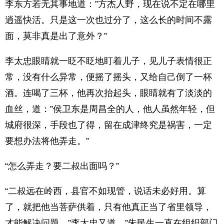
李东方若无其事地道：”方杰人野，现在说不定在哪里
逍遥快活。只是这一次也过分了，这么长的时间不露
面，莫非真是出了意外？”
李太忠眼睛就一眨不眨地盯着儿子，见儿子表情很正
常，没有什么异常，便摇了摇头，又给自己倒了一杯
酒。连喝了三杯，他再次抬起头，眼睛就有了淡淡的
血丝，道：”侯卫东是周昌全的人，他人虽然年轻，但
城府很深，手段也了得，留在成津终究是祸害，一定
要想办法将他弄走。”
“怎么弄走？要二叔出面吗？”
“二叔远在岭西，县官不如现管，说话未必好用。算
了，就把他当菩萨供着，只有他真正当了省里领导，
才能解决问题。”李太忠又道，”朱民生一直在组织部门