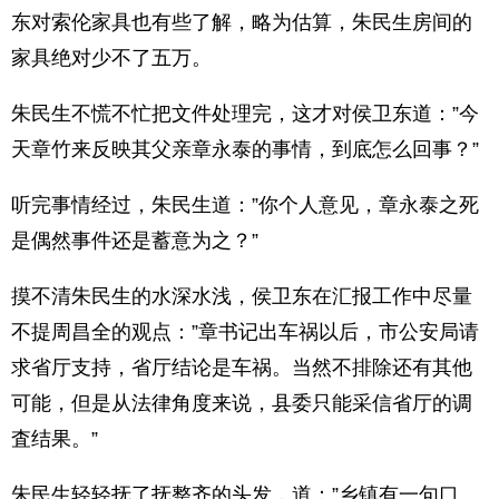
东对索伦家具也有些了解，略为估算，朱民生房间的
家具绝对少不了五万。
朱民生不慌不忙把文件处理完，这才对侯卫东道：”今
天章竹来反映其父亲章永泰的事情，到底怎么回事？”
听完事情经过，朱民生道：”你个人意见，章永泰之死
是偶然事件还是蓄意为之？”
摸不清朱民生的水深水浅，侯卫东在汇报工作中尽量
不提周昌全的观点：”章书记出车祸以后，市公安局请
求省厅支持，省厅结论是车祸。当然不排除还有其他
可能，但是从法律角度来说，县委只能采信省厅的调
査结果。”
朱民生轻轻抚了抚整齐的头发，道：”乡镇有一句口