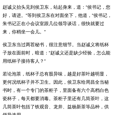
赵诚义抬头见到侯卫东，站起身来，道：”侯书记，您
好，请进。”等到侯卫东在对面坐下，他道，”侯书记，
朱书记正在小会议室跟几位领导谈话，很快就要过
来，你稍坐一会儿。”
侯卫东当过两茬秘书，很注意细节。当赵诚义将纸杯
子放在面前时，暗道：”赵诚义还是缺少经验，怎么能
用纸杯子接待客人？”
若论泡茶，纸杯子总有股异味，越是好茶叶越明显，
更何况纸杯子并不卫生。因此，侯卫东给周昌全当秘
书时，有一个专门的茶柜子，里面备有六个高档白色
瓷杯子，每天都要消毒。茶柜子里还有几筒茶叶，这
几筒茶叶包括了铁观音、龙井、益杨新茶等品种，供