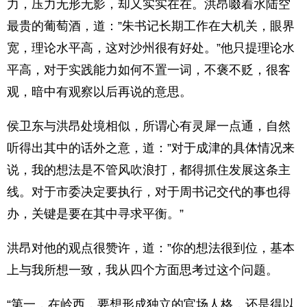
力，压力无形无影，却又实实在在。洪昂啜着水陆空
最贵的葡萄酒，道：”朱书记长期工作在大机关，眼界
宽，理论水平高，这对沙州很有好处。”他只提理论水
平高，对于实践能力如何不置一词，不褒不贬，很客
观，暗中有观察以后再说的意思。
侯卫东与洪昂处境相似，所谓心有灵犀一点通，自然
听得出其中的话外之意，道：”对于成津的具体情况来
说，我的想法是不管风吹浪打，都得抓住发展这条主
线。对于市委决定要执行，对于周书记交代的事也得
办，关键是要在其中寻求平衡。”
洪昂对他的观点很赞许，道：”你的想法很到位，基本
上与我所想一致，我从四个方面思考过这个问题。
“第一，在岭西，要想形成独立的官场人格，还是得以