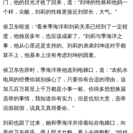
门，他的目光才收了回来，道：”刘坤的性格和他妈一
个样，尖酸，刘莉的性格更接近刘部长，大气。”
侯卫东暗道：”看来季海洋和刘莉关系已经到了一定程
度，他独居多年，也应该成家了。”刘莉与季海洋之
事，他从心里还是支持的。刘莉的弟弟刘坤连对手都
算不上，他基本上没有考虑刘坤的因素。
侯卫东告辞时，季海洋将他送到电梯口，道：”农机水
电局的经费你就别操心了，只要你有合适的理由，追
加几百万甚至上千万都是小事一桩。你得多想想换届
选举的事情，我知道你有实力，但是也别大意，选举
说假就假，说真又真得要命。”
刘莉也跟了过来，她和季海洋并排着站在电梯口，向
着侯卫东挥手，两人郎才女貌，看上去很般配。”姐姐