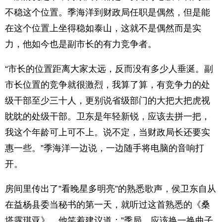
不稳这个位置。季海洋到财政局任职是偶然，但是能
在这个位置上坐得稳如泰山，这就不是偶然而是实
力，他如今也是副市长的有力竞争者。
“市长的位置距离大家太远，反而没有多少人垂涎。副
市长位置的竞争就很激烈，我算了算，有竞争力的处
级干部至少三十人，更别说省级部门的大把大把虎视
眈眈的处级干部。卫东是年轻新锐，应该去拼一把，
我这个年龄可上可不上。说不定，当财政局长还要实
惠一些。”季海洋一边说，一边随手将电脑的音响打
开。
房间里传出了”看晚星多明亮”的熟悉歌声，侯卫东自从
在益杨县委当秘书的第一天，就听过这首熟悉的《桑
塔露琪亚》，他笑着建议道：”季局，应该换一换曲子