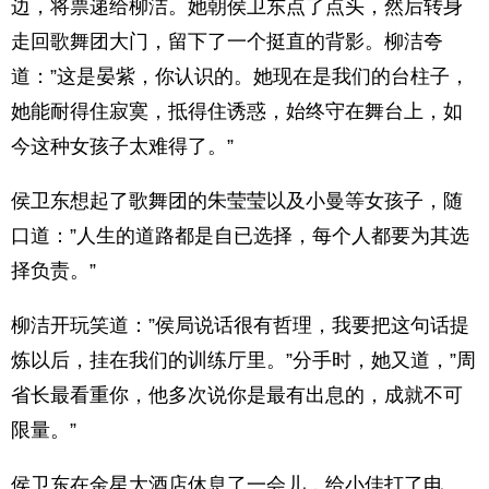
边，将票递给柳洁。她朝侯卫东点了点头，然后转身
走回歌舞团大门，留下了一个挺直的背影。柳洁夸
道：”这是晏紫，你认识的。她现在是我们的台柱子，
她能耐得住寂寞，抵得住诱惑，始终守在舞台上，如
今这种女孩子太难得了。”
侯卫东想起了歌舞团的朱莹莹以及小曼等女孩子，随
口道：”人生的道路都是自已选择，每个人都要为其选
择负责。”
柳洁开玩笑道：”侯局说话很有哲理，我要把这句话提
炼以后，挂在我们的训练厅里。”分手时，她又道，”周
省长最看重你，他多次说你是最有出息的，成就不可
限量。”
侯卫东在金星大酒店休息了一会儿，给小佳打了电