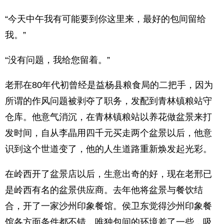
“今天中午我有可能要到你这里来，最好的包间留给
我。”
“没有问题，我给您留着。”
老邢在80年代初曾经是益杨县粮食局的二把手，因为
所谓的作风问题被剥夺了职务，发配到青林镇粮站守
仓库。他意气消沉，在青林镇粮站以养花做盆景来打
发时间，自从李晶用四千元买走两个盆景以后，他意
识到这个世道变了，他的人生道路重新焕发起光彩。
在岭西开了盆景店以后，生意出奇的好，现在老邢已
是岭西有名的盆景供应商。去年他将盆景与餐饮结
合，开了一家沙州印象餐馆。侯卫东觉得沙州印象餐
馆各方面条件都不错，唯独包间的环境差了一些，吸