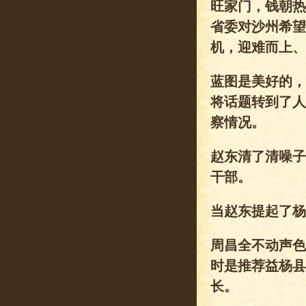
旺家门，钱朝热
省委对沙州希望
机，迎难而上、
蓝图是美好的，
将话题转到了人
察情况。
赵东清了清噪子
干部。
当赵东提起了杨
周昌全不动声色
时是推荐益杨县
长。