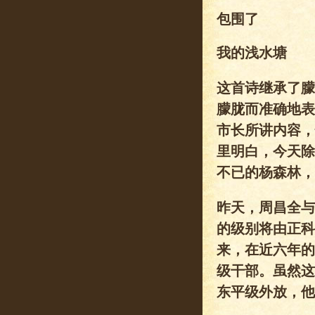
包围了
我的浅水塘
这首诗继承了朦
朦胧而准确地表
市长所讲内容，
里明白，今天除
不已的杨森林，
昨天，周昌全与
的级别将由正科
来，在近六年的
级干部。虽然这
东平级外放，他