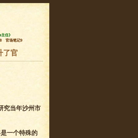
办主任》
8
官场笔记9
升了官
研究当年沙州市
年是一个特殊的