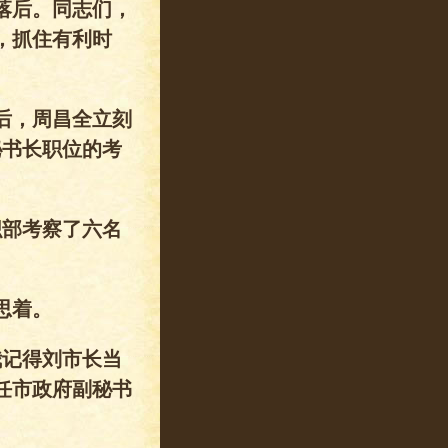
落后。同志们，
，抓住有利时
后，周昌全立刻
秘书长职位的考
织部考察了六名
思着。
我记得刘市长当
任市政府副秘书