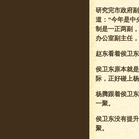
研究完市政府副
道：”今年是中
制是一正两副，
办公室副主任，
赵东看着侯卫东
侯卫东原本就是
际，正好碰上杨
杨腾跟着侯卫东
一聚。
侯卫东没有提升
聚。