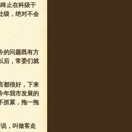
都终止在科级干
处级，绝对不会
今的问题既有方
以后，常委们就
言都很好，下来
今年我市发展的
不抓紧，拖一拖
话说，叫做客走