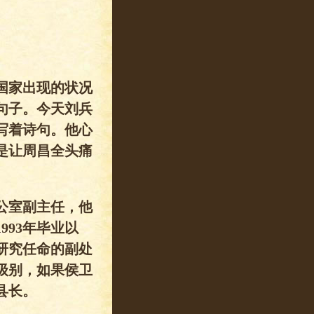
国家出现的状况
句子。今天刘兵
写着诗句。他心
是让周昌全头痛
公室副主任，他
93年毕业以
研究任命的副处
级别，如果侯卫
县长。