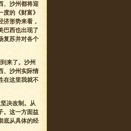
西、沙州都将迎
一度的《财富》
经济形势来看，
美巴西也出现了
场复苏并对各个
期到来了。沙州
西、沙州实际情
性在这里我就不
业坚决改制。从
子。这一方面益
彻底从具体的经