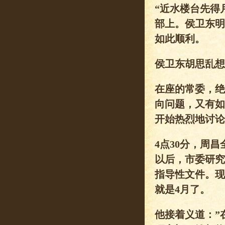
“近水楼台先得
部上。侯卫东明
如此顺利。
侯卫东胡思乱想
在座的常委，绝
向问题，又有如
开始热烈地讨论
4点30分，周
以后，市委研究
指导性文件。现
就是4月了。
他接着义道：”