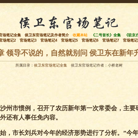
官场笔记全集
侯卫东官场笔记及作者简介
收藏本站
《二号首长》全集
《驻京
官场笔记2
官场笔记3
官场笔记4
官场笔记5
官场笔记6
官场笔记7
官场笔记
章 领导不说的，自然就别问 侯卫东在新年
所属目录：
侯卫东官场笔记全集
侯卫东官场笔记作者：小桥老树
沙州市惯例，召开了农历新年第一次常委会，主要
外还有人事任免内容。
始，市长刘兵对今年的经济形势进行了分析。”今