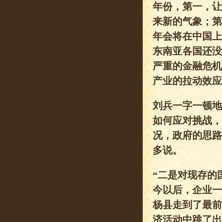
年份，第一，让
来新的气象；第
年会将在中国上
东南亚各国还没
严重的金融危机
产业的拉动效应
刘兵一字一顿地
如何应对挑战，
况，政府的思路
多说。
“二是对现存的
今以后，企业一
杨县走到了最前
济活动中跳了出