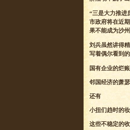
“三是大力推进
市政府将在近期
果不能成为沙州
刘兵虽然讲得精
写着偶尔看到的
国有企业的烂账
邻国经济的萧瑟
还有
小扭们趋时的妆
这些不稳定的收