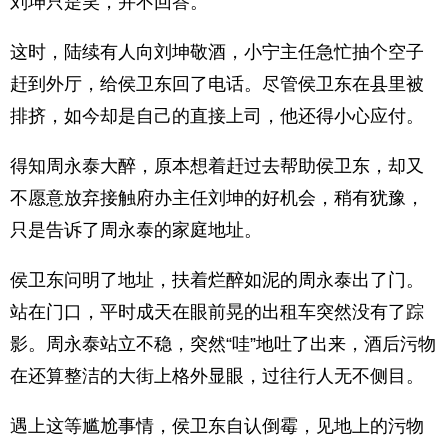
刘坤只是笑，并不回答。
这时，陆续有人向刘坤敬酒，小宁主任急忙抽个空子
赶到外厅，给侯卫东回了电话。尽管侯卫东在县里被
排挤，如今却是自己的直接上司，他还得小心应付。
得知周永泰大醉，原本想着赶过去帮助侯卫东，却又
不愿意放弃接触府办主任刘坤的好机会，稍有犹豫，
只是告诉了周永泰的家庭地址。
侯卫东问明了地址，扶着烂醉如泥的周永泰出了门。
站在门口，平时成天在眼前晃的出租车突然没有了踪
影。周永泰站立不稳，突然“哇”地吐了出来，酒后污物
在还算整洁的大街上格外显眼，过往行人无不侧目。
遇上这等尴尬事情，侯卫东自认倒霉，见地上的污物