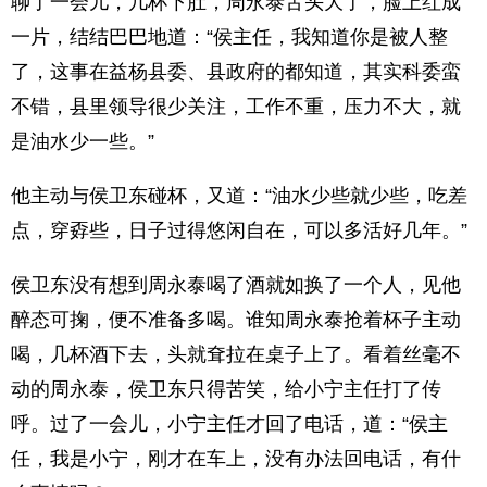
聊了一会儿，几杯下肚，周永泰舌头大了，脸上红成
一片，结结巴巴地道：“侯主任，我知道你是被人整
了，这事在益杨县委、县政府的都知道，其实科委蛮
不错，县里领导很少关注，工作不重，压力不大，就
是油水少一些。”
他主动与侯卫东碰杯，又道：“油水少些就少些，吃差
点，穿孬些，日子过得悠闲自在，可以多活好几年。”
侯卫东没有想到周永泰喝了酒就如换了一个人，见他
醉态可掬，便不准备多喝。谁知周永泰抢着杯子主动
喝，几杯酒下去，头就耷拉在桌子上了。看着丝毫不
动的周永泰，侯卫东只得苦笑，给小宁主任打了传
呼。过了一会儿，小宁主任才回了电话，道：“侯主
任，我是小宁，刚才在车上，没有办法回电话，有什