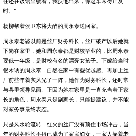
任还在饭馆里躺着，我扶他出来，你这车来得正及
时。”
杨柳帮着侯卫东将大醉的周永泰送回家。
周永泰老婆以前是丝厂财务科长，丝厂破产以后她就
下岗在家里，她和周永泰都是财校毕业的，比周永泰
要低一年级，是财校有名的漂亮女孩子。下嫁给当时
很木讷的周永泰，自然在家中有些优越感。再加上丝
厂前些年着实风光了一阵，她作为财务科长，还时常
与县里领导见面。正因为她在家里是一直充当着正家
长的角色，周永泰只是副家长，只能提建议，并不能
对家务事最终表态。
只是风水轮流转，红火的丝厂没有顶住市场冲击，当
年的财务科长不得已成为了家庭妇女，一家人靠着老