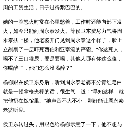
周的工资生活，日子过得紧巴巴的。
她的一腔怒火时常在心里憋着，工作时还能向部下发
火，如今只能向周永泰发火。等侯卫东费尽力气将周
永泰扶上楼，他老婆开门见到周永泰这个样子，脸上
立刻裹了一层吓死西伯利亚寒流的严霜。“你这死人，
喝不了三口猫尿，硬是要喝，其他人哪有你这么傻，
你喝醉了，他们怎么没喝醉？”
杨柳跟在侯卫东身后，听到周永泰老婆不分青红皂白
就是一顿拿枪夹棒的话，很生气，道：“早知这样，就
把他扔在饭馆里。”她声音不大不小，刚好能让周永泰
老婆听见。
侯卫东转过头，用眼色给杨柳示意了一下，他不想与