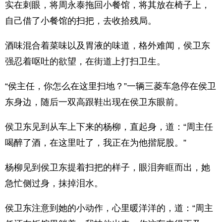
实在刺眼，将周永泰拖回小餐馆，将其放在椅子上，
自己借了小餐馆的扫把，去收拾残局。
酒味混合着菜味以及胃液的味道，格外难闻，侯卫东
强忍着呕吐的欲望，在街道上打扫卫生。
“侯主任，你怎么在这里扫地？”一辆三菱车急停在侯卫
东身边，随后一双高跟鞋出现在侯卫东眼前。
侯卫东见到从车上下来的杨柳，直起身，道：“周主任
喝醉了酒，在这里吐了，我正在为他揩屁股。”
杨柳见到侯卫东提着扫把的样子，眼泪奔眶而出，她
急忙侧过身，抹掉泪水。
侯卫东注意到她的小动作，心里暖洋洋的，道：“周主