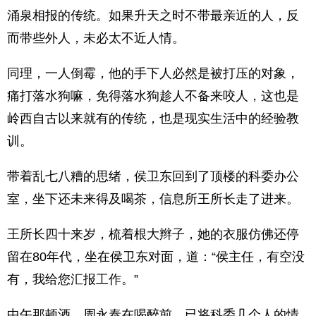
涌泉相报的传统。如果升天之时不带最亲近的人，反
而带些外人，未必太不近人情。
同理，一人倒霉，他的手下人必然是被打压的对象，
痛打落水狗嘛，免得落水狗趁人不备来咬人，这也是
岭西自古以来就有的传统，也是现实生活中的经验教
训。
带着乱七八糟的思绪，侯卫东回到了顶楼的科委办公
室，坐下还未来得及喝茶，信息所王所长走了进来。
王所长四十来岁，梳着根大辫子，她的衣服仿佛还停
留在80年代，坐在侯卫东对面，道：“侯主任，有空没
有，我给您汇报工作。”
中午那顿酒，周永泰在喝醉前，已将科委几个人的情