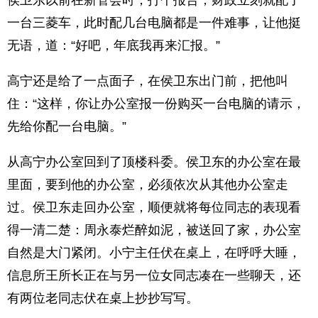
侯卫东以前在新管会时，打个报告，财政立刻就配了
一台三菱车，此时配几台电脑都是一件难事，让他挺
无语，道：“好吧，年底我再来汇报。”
高宁还是给了一点面子，在侯卫东出门前，把他叫
住：“这样，你让办公室报一份购买一台电脑的请示，
先给你配一台电脑。”
从高宁办公室回到了顶楼科委。侯卫东的办公室在最
里面，要到他的办公室，必须依次从其他办公室走
过。侯卫东走回办公室，顺便就将每位同志的表现看
得一清二楚：周永泰烂醉如泥，被送回了家，办公室
自然是大门紧闭。小宁主任伏在桌上，在呼呼大睡，
信息所王所长正在与另一位女同志凑在一些聊天，还
有两位老同志伏在桌上抄抄写写。