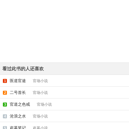
看过此书的人还喜欢
医道官途
官场小说
1
二号首长
官场小说
2
官道之色戒
官场小说
3
沧浪之水
官场小说
4
盗墓笔记
盗墓小说
5