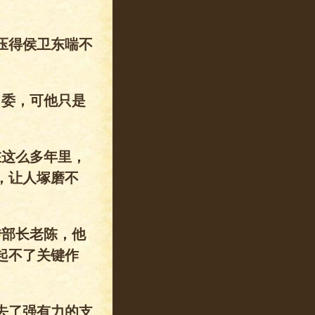
压得侯卫东喘不
常委，可他只是
在这么多年里，
，让人塚磨不
传部长老陈，他
起不了关键作
去了强有力的支