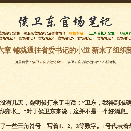
官场笔记全集
侯卫东官场笔记及作者简介
收藏本站
《二号首长》全集
《驻京
官场笔记2
官场笔记3
官场笔记4
官场笔记5
官场笔记6
官场笔记7
官场笔记
六章 铺就通往省委书记的小道 新来了组织
所属目录：
侯卫东官场笔记全集
侯卫东官场笔记作者：小桥老树
没有几天，粟明俊打来了电话：”卫东，我得到准
织部长。”对于侯卫东来说，这并不是一个好消息
了一些三角符号，写着1、2、3等数字。1号代表着