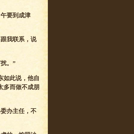
中午要到成津
不跟我联系，说
扰。”
东如此说，他自
太多而做不成朋
县委办主任，不