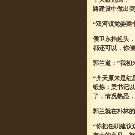
路建设中做出突
“双河镇党委梁
侯卫东抬起头，
都还可以，你倾
郭兰道：”我初
“齐天原来是红
锻炼；梁书记以
了，情况熟悉，
郭兰就在朴林的
“你把任职建议