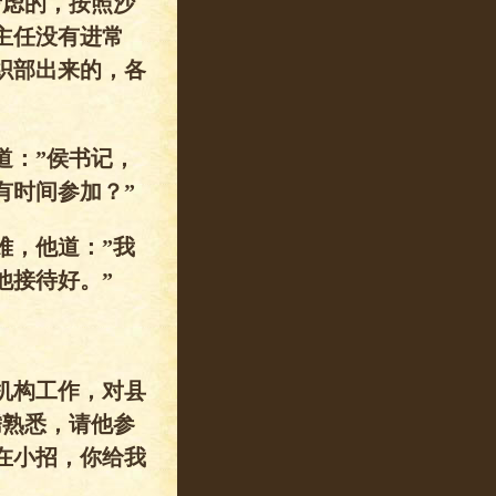
考虑的，按照沙
主任没有进常
织部出来的，各
道：”侯书记，
有时间参加？”
难，他道：”我
他接待好。”
机构工作，对县
腾熟悉，请他参
在小招，你给我