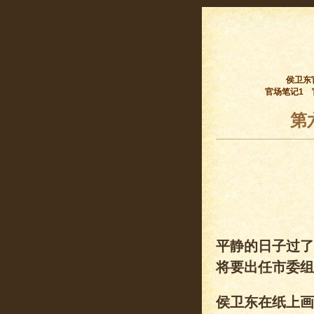
侯卫东
官场笔记1
第
平静的日子过了
将要出任市委组
侯卫东在纸上画