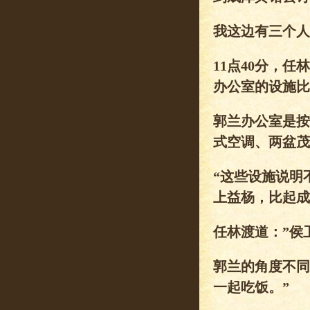
我这边有三个人
11点40分，
办公室的设施比
郭兰办公室是按
式空调、两盆茂
“这些设施说明
上益杨，比起成
任林渡道：”侯
郭兰的角度不同
一起吃饭。”