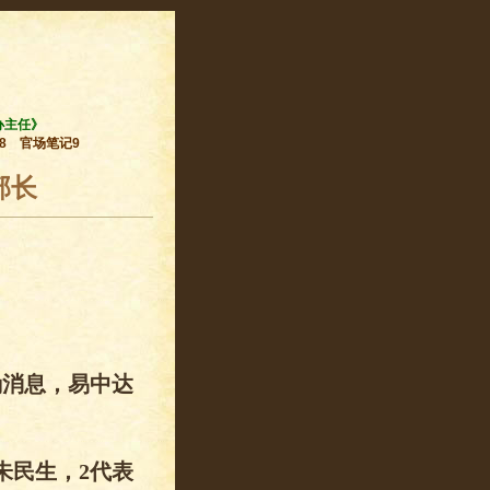
办主任》
8
官场笔记9
部长
确消息，易中达
。
朱民生，2代表