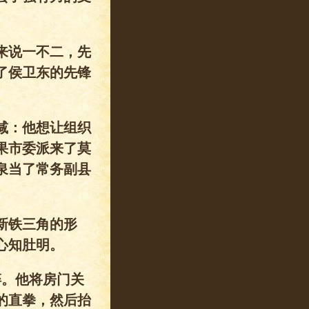
来说一不二，先
了侯卫东的先锋
减：他想让组织
果市委派来了莫
泉当了常务副县
新铁三角的形
心知肚明。
碎。他将房门关
的直拳，然后抬