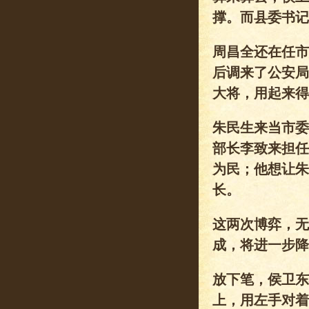
撑。而县委书记
周昌全还在任市
后调来了公安局
大将，用起来得
朱民生来当市委
部长李致来担任
为民；他想让朱
长。
这两次博弈，无
成，将进一步降
放下笔，侯卫东
上，用左手对着