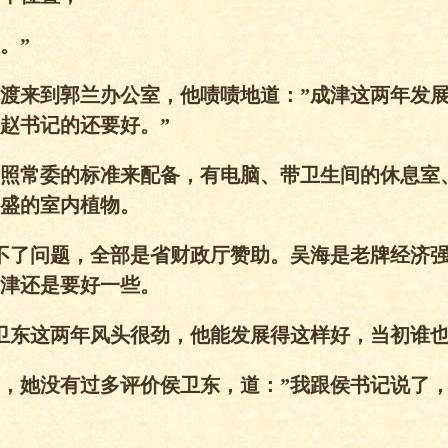
。”
任林渡来到郭兰办公室，他啧啧地道：”成津这两年发
赵书记的还要好。”
照常委的标准来配备，有电脑、带卫生间的休息室
盛的室内植物。
不了问题，全部是省财政厅赞助。吴海是老牌经济
津还是要好一些。
卫东这两年风头很劲，他能发展得这样好，当初谁也
，她没有过多评价侯卫东，道：”我跟侯书记说了