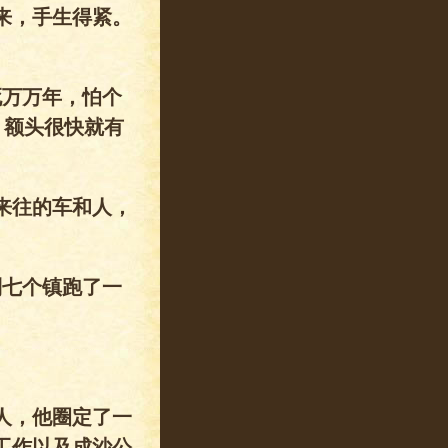
来，手生得紧。
死万万年，怕个
，额头很快就有
来往的车和人，
到七个镇跑了一
人，他圈定了一
工作以及成沙公