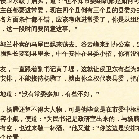
侯卫东皱了眉头，道：”也不知市委组织部是如何
主任都要进常委，现在四个县倒有三个县的县委办
各方面条件都不错，应该考虑进常委了，你是从组
，这一段时间要留意这事。”
郭兰朴素的马尾巴飘来荡去。谷云峰来到办公室，
腾科长要到县里来，中午安排在县委小招，你有没
友，一直跟着副书记黄子堤，这就让侯卫东有些为
安排，不能接待杨腾了，就由你全权代表县委，把
地道：”没有常委参加，有些不好。”
，杨腾还算不得大人物，可是他毕竟是在市委中枢
容小觑，便道：”为民书记是政研室出来的，与杨
有空，也过来敬一杯酒。”他又道：”你这边是安排
个位置，