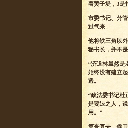
着黄子堤，3是
市委书记、分管
过气来。
他将铁三角以外
秘书长，并不是
“济道林虽然是
始终没有建立起
透。
“政法委书记杜
是要退之人，说
用。”
算来算去，侯卫