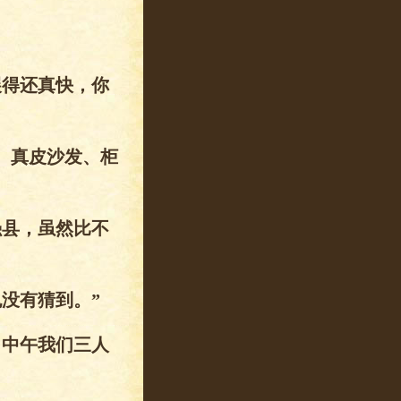
展得还真快，你
、真皮沙发、柜
强县，虽然比不
没有猜到。”
，中午我们三人