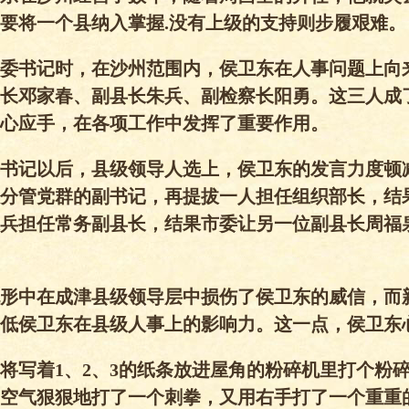
要将一个县纳入掌握.没有上级的支持则步履艰难。
委书记时，在沙州范围内，侯卫东在人事问题上向
长邓家春、副县长朱兵、副检察长阳勇。这三人成
心应手，在各项工作中发挥了重要作用。
书记以后，县级领导人选上，侯卫东的发言力度顿
分管党群的副书记，再提拔一人担任组织部长，结
兵担任常务副县长，结果市委让另一位副县长周福
形中在成津县级领导层中损伤了侯卫东的威信，而
低侯卫东在县级人事上的影响力。这一点，侯卫东
将写着1、2、3的纸条放进屋角的粉碎机里打个粉
空气狠狠地打了一个刺拳，又用右手打了一个重重