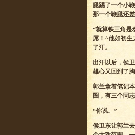
腿踢了一个小鞭
那一个鞭腿还差
“就算铁三角是
屌！^他如初生
了汗。
出汗以后，侯卫
雄心又回到了胸
郭兰拿着笔记本
圈，有三个同志
“你说。”
侯卫东让郭兰去
个大致范围，一