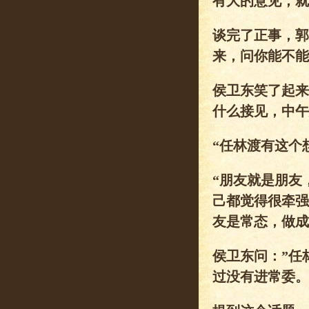
有大的意见，就
谈完了正事，郭
来，问你能不能
侯卫东笑了起来
什么接见，中午
“任林渡有这个
“朋友就是朋友
己都觉得很牵强
友是常态，做成
侯卫东问：”任
过没有进常委。