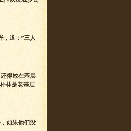
光，道：”三人
，还得放在基层
;朴林是老基层
头，如果他们没