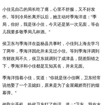
小佳见自己的局长吃了瘪，心里不舒服，又不好发
作。等到冷局长离开以后，她主动对季海洋道：”季
局，你好，我是张小佳，今天还是第一次见面，等会
儿我要多敬季局几杯酒。”
侯卫东与季海洋在益杨县共事时，小佳到上海去学习
了两年，季海洋因此并未见过小佳。等到季海洋调到
市财政局不久，侯卫东就调到了成津县，阴差阳错之
下，季海洋和小佳都是互知其名，并未见面。
季海洋指着小佳，笑道：”你就是张小佳啊，卫东经常
说他娶了一个丑媳妇，原来是为了金屋藏娇而打的烟
幕弹。”
他取出手机，给侯卫东打了电话，道：”卫东，我在水