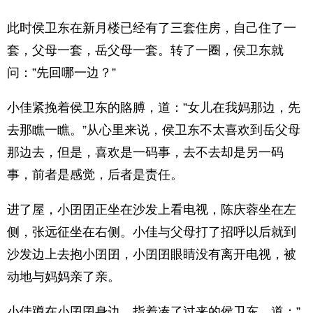
此时侯卫东在新月楼已经有了三套住房，自己住了一
套，父母一套，岳父母一套。转了一圈，侯卫东就
问：”先回哪一边？”
小佳紧挽着侯卫东的賂膊，道：”女儿在我妈那边，先
去那瞧一瞧。”从心里来说，侯卫东不太喜欢到岳父母
那边去，但是，喜欢是一码事，去不去却是另一码
事，前者是感觉，后者是责任。
进了屋，小囝囝正坐在沙发上看电视，陈庆蓉坐在左
侧，张远征坐在右侧。小佳与父母打了招呼以后就到
沙发边上去抱小囝囝，小囝囝眼睛没有离开电视，被
动地与妈妈亲了亲。
小佳蹲在小囝囝身边，指着凑了过来的侯卫东，道：”