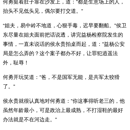
何勇挺着肚子靠在沙发上，道：”都是生意场上的人，
抬头不见低头见，偶尔要打交道。”
“姐夫，易中岭不地道，心狠手毒，迟早要翻船。”侯卫
东尽量在姐夫面前把话说透，讲完益杨检察院发生的
事情，一直未说话的侯永贵拍桌而起，道：”益杨公安
局是怎么弄的？这个案子都办不好，让罪犯逍遥法
外，耻辱！
何勇开玩笑道：”爸，不是国军无能，是共军太狡猾
了。”
侯永贵就很认真地对何勇道：”你这事得听老三的，他
虽然年龄最小，可是政治上最成熟，不打湿鞋的最好
办法就是不在河边走。”