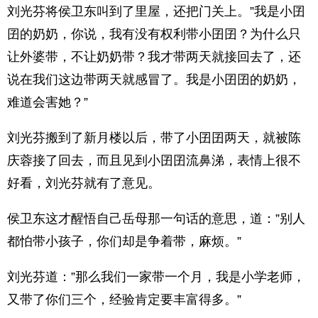
刘光芬将侯卫东叫到了里屋，还把门关上。”我是小囝
囝的奶奶，你说，我有没有权利带小囝囝？为什么只
让外婆带，不让奶奶带？我才带两天就接回去了，还
说在我们这边带两天就感冒了。我是小囝囝的奶奶，
难道会害她？”
刘光芬搬到了新月楼以后，带了小囝囝两天，就被陈
庆蓉接了回去，而且见到小囝囝流鼻涕，表情上很不
好看，刘光芬就有了意见。
侯卫东这才醒悟自己岳母那一句话的意思，道：”别人
都怕带小孩子，你们却是争着带，麻烦。”
刘光芬道：”那么我们一家带一个月，我是小学老师，
又带了你们三个，经验肯定要丰富得多。”