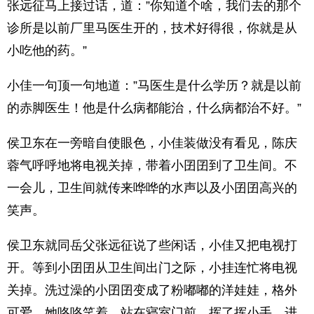
张远征马上接过话，道：”你知道个啥，我们去的那个
诊所是以前厂里马医生开的，技术好得很，你就是从
小吃他的药。”
小佳一句顶一句地道：”马医生是什么学历？就是以前
的赤脚医生！他是什么病都能治，什么病都治不好。”
侯卫东在一旁暗自使眼色，小佳装做没有看见，陈庆
蓉气呼呼地将电视关掉，带着小囝囝到了卫生间。不
一会儿，卫生间就传来哗哗的水声以及小囝囝高兴的
笑声。
侯卫东就同岳父张远征说了些闲话，小佳又把电视打
开。等到小囝囝从卫生间出门之际，小挂连忙将电视
关掉。洗过澡的小囝囝变成了粉嘟嘟的洋娃娃，格外
可爱。她咯咯笑着，站在寝室门前，挥了挥小手，进