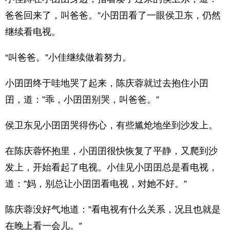
爸爸回来了，叫爸爸。”小囝囝看了一眼侯卫东，仍然
继续看电视。
“叫爸爸。”小佳继续做着努力。
小囝囝终于哇地哭了起来，陈庆蓉就过去抱住小囝
囝，道：”乖，小囝囝别哭，叫爸爸。”
侯卫东见小囝囝哭得伤心，有些尴炝地坐到沙发上。
在陈庆蓉怀抱里，小囝囝很快恢复了平静，又爬到沙
发上，开始看起了电视。小佳见小囝囝总是看电视，
道：”妈，别总让小囝囝看电视，对她不好。”
陈庆蓉没好气地道：”看电视有什么关系，况且也就是
在晚上看一会儿。”