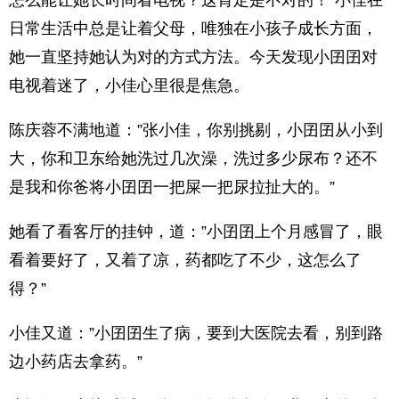
怎么能让她长时间看电视？这肯定是不对的！”小佳在
日常生活中总是让着父母，唯独在小孩子成长方面，
她一直坚持她认为对的方式方法。今天发现小囝囝对
电视着迷了，小佳心里很是焦急。
陈庆蓉不满地道：”张小佳，你别挑剔，小囝囝从小到
大，你和卫东给她洗过几次澡，洗过多少尿布？还不
是我和你爸将小囝囝一把屎一把尿拉扯大的。”
她看了看客厅的挂钟，道：”小囝囝上个月感冒了，眼
看着要好了，又着了凉，药都吃了不少，这怎么了
得？”
小佳又道：”小囝囝生了病，要到大医院去看，别到路
边小药店去拿药。”