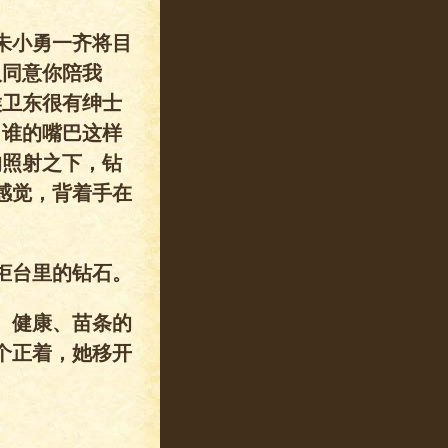
朱小勇一齐将目
人同意你陪我
侯卫东很有绅士
，谁的嘴巴这样
的照射之下，钻
感觉，背着手在
柜台里的钻石。
、健康、苗条的
个正着，她移开