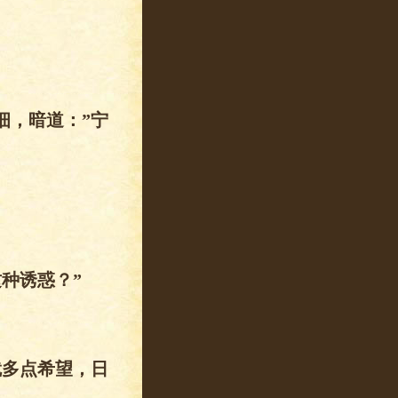
细，暗道：”宁
种诱惑？”
就多点希望，日