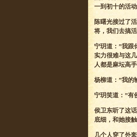
一到初十的活动
陈曙光接过了活
将，我们去搞活
宁玥道：”我跟
实力很难与这几
人都是麻坛高手
杨柳道：”我的
宁玥笑道：”有
侯卫东听了这话
底细，和她接触
几个人穿了外套