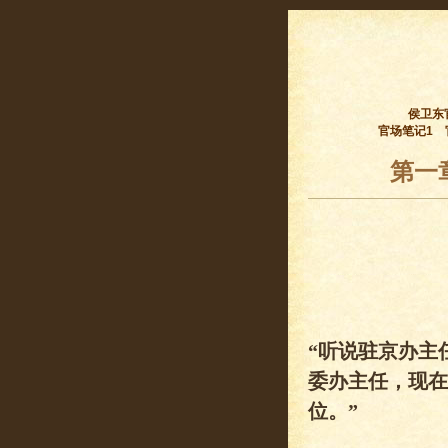
侯卫东
官场笔记1
第一
“听说驻京办主
委办主任，现在
位。”