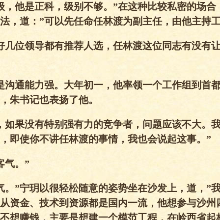
级，他是正科，级别不够。”在这种比较私密的场合
法，道：”可以先任命任林渡为副主任，由他主持工
好几位领导都有推荐人选，任林渡这位同志有没有
是沟通能力强。大年初一，他率领一个工作组到首
，朱书记也表扬了他。
，如果没有特别强有力的竞争者，问题应该不大。
，即使你不讲任林渡的事情，我也会说起这事。”
客气。”
气。”宁玥以很轻松随意的姿势坐在沙发上，道，”
从资金、技术到资源都是国内一流，他想参与沙州
不想赚钱，主要是想建一个模范工程，在岭西省起