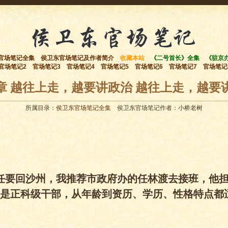
官场笔记全集
侯卫东官场笔记及作者简介
收藏本站
《二号首长》全集
《驻京
官场笔记2
官场笔记3
官场笔记4
官场笔记5
官场笔记6
官场笔记7
官场笔记
章 越往上走，越要讲政治 越往上走，越要
所属目录：
侯卫东官场笔记全集
侯卫东官场笔记作者：小桥老树
任要回沙州，我推荐市政府办的任林渡去接班，他
是正科级干部，从年龄到资历、学历、性格特点都