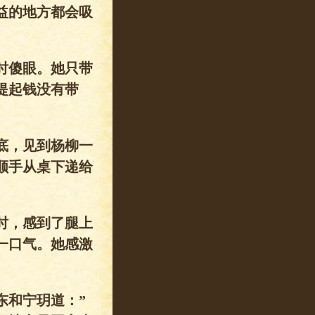
益的地方都会吸
时傻眼。她只带
提起钱没有带
底，见到杨柳一
顺手从桌下递给
时，感到了腿上
一口气。她感激
东和宁玥道：”