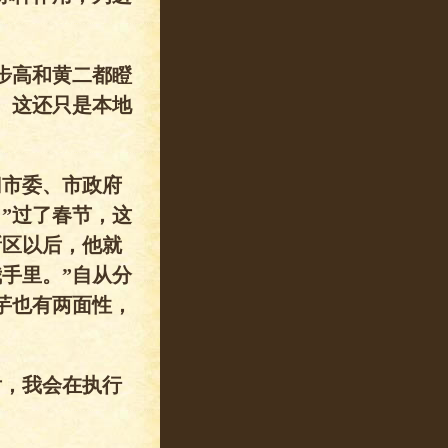
步高和黄二都瞪
。这还只是本地
归市委、市政府
”过了春节，这
新区以后，他就
手里。”自从分
芋也有两面性，
后，我会在执行