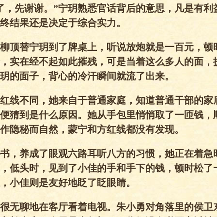
了，先谢谢。”宁玥熟悉官话背后的意思，凡是有利
终结果还是决定于综合实力。
柳顶替宁玥到了牌桌上，听说放炮就是一百元，顿
，实在经不起如此摧残，可是当着这么多人的面，
玥的面子，背心的冷汗瞬间就流了出来。
红线不同，她来自于普通家庭，知道普通干部的家
便猜到是什么原因。她从手包里悄悄取了一匝钱，
作隐秘而自然，蒙宁和方红线都没有发现。
书，养成了眼观六路耳听八方的习惯，她正在着急
，低头时，见到了小佳的手和手下的钱，顿时松了
，小佳则是友好地眨了眨眼睛。
很无聊地在客厅看着电视。朱小勇对角落里的侯卫