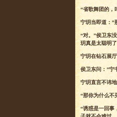
“省歌舞团的，
宁玥当即道：”
“对。”侯卫东
玥真是太聪明了
宁玥在钻石展厅
侯卫东问：”宁
宁玥直言不讳地
“那你为什么不
“诱惑是一回事
子就不会难过。