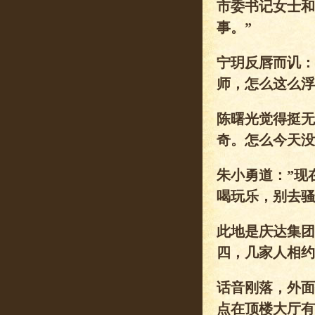
市委书记女士和
事。”
宁玥反唇而讥：
师，怎么这么浮
陈曙光觉得挺无
奇。怎么今天没
朱小勇道：”现
喝玩乐，别去骚
此地是庆达集团
四，几家人相约
话音刚落，外面
点在顶楼大厅有