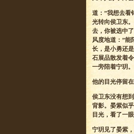
道：”我想去看
光转向侯卫东。
去，你被选中了
风度地道：”能
长，是小勇还是
石展品散发着令
一旁陪着宁玥。
他的目光停留在
侯卫东没有想到
背影。晏紫似乎
目光，看了一眼
宁玥见了晏紫，