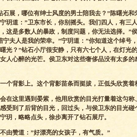
钻石展，哪位有绅士风度的男士陪我去？”陈曙光和
宁玥道：”卫东市长，你别摇头。我们四人，有三
，这是多数人的暴政，制度问题，你无法选择。”
陪宁夫人是我的荣幸。”宁玥道：”你知道这个绰号
曙光？”钻石小厅很安静，只有六七个人，在灯光
女人心醉的光芒。侯卫东对这些奢侈品没有太多的
一个背影上。这个背影苗条而挺拔，正低头欣赏着
会在这里遇到晏紫，他用欣赏的目光打量着这匀称
感受到了后背的目光，回过头，与侯卫东的目光碰
宁玥，略略点头，徐步离开了钻石展厅。
不由赞道：”好漂亮的女孩子，有气质。”