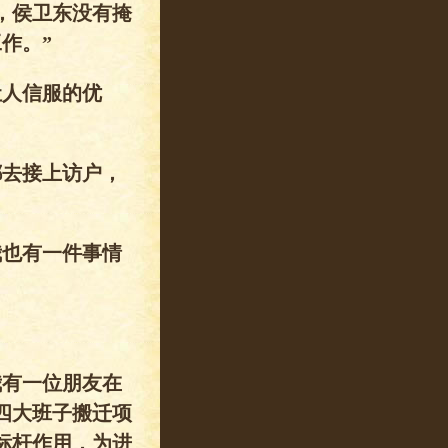
，侯卫东没有掩
作。”
让人信服的优
都去接上访户，
我也有一件事情
我有一位朋友在
四大班子搬迁项
标杆作用，为进