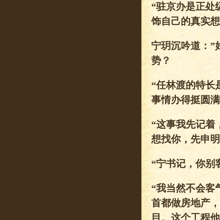
“驻京办是正处
饰自己的真实想
宁玥沉吟道：”
势？
“任林渡的特长
事情办得挺圆满
“这事我先记着
想找你，先申明
“宁书记，你别
“我当然不会客
首都做房地产，
目。这个工程他