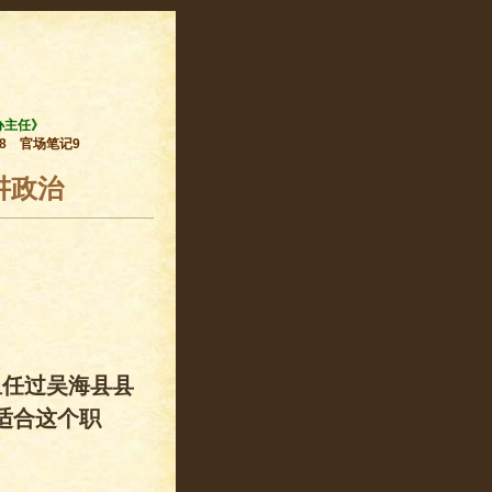
办主任》
8
官场笔记9
讲政治
担任过吴海县县
适合这个职