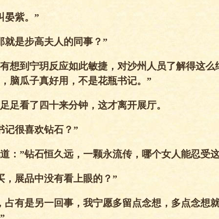
叫晏紫。”
那就是步高夫人的同事？”
没有想到宁玥反应如此敏捷，对沙州人员了解得这么
，脑瓜子真好用，不是花瓶书记。”
足足看了四十来分钟，这才离开展厅。
书记很喜欢钻石？”
道：”钻石恒久远，一颗永流传，哪个女人能忍受这
买，展品中没有看上眼的？”
，占有是另一回事，我宁愿多留点念想，多点念想
”