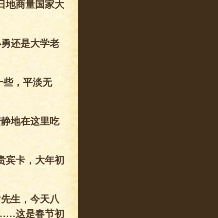
日地商量国家大
小勇还是大学老
一些，平淡无
安静地在这里吃
贵宾卡，大年初
”先生，今天八
……这是春节初