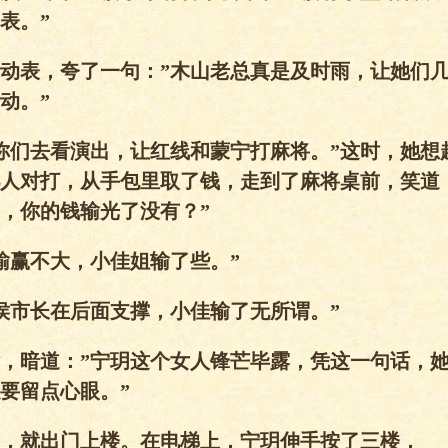
表。”
动表，夸了一句：”木山老总真是及时雨，让她们
动。”
你们去看演出，让红线和蒙宁打麻将。”这时，她想
人对打，从手包里取了钱，走到了麻将桌前，笑道
，你的钱输光了没有？”
输赢不大，小佳姐输了些。”
侯市长在后面支撑，小佳输了无所谓。”
，暗道：”宁玥这个女人锋芒毕露，凭这一句话，
要留点心眼。”
，就出门上楼。在电梯上，宁玥伸手按了三楼，