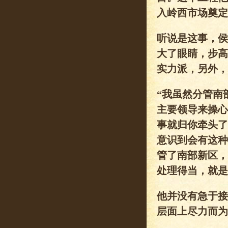
入岭西市场奠定
听说是这事，侯
大了眼睛，步高
实力派，另外，
“我虽然分管南
主要领导来操心
事就归你牵头了
意识到会有这种
管了南部新区，
处理得当，就是
他并没有急于接
层面上尽力而为