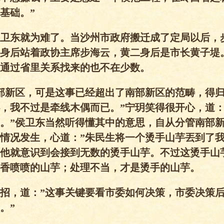
基础。”
卫东就为难了。当沙州市政府搬迁成了定局以后，
身后站着政协主席步海云，黄二身后是市长黄子堤
通过省里关系找来的也不在少数。
部新区，可是这事已经超出了南部新区的范畴，得
，我不过是牵线木偶而已。”宁玥笑得很开心，道：
。”侯卫东当然听得懂其中的意思，自从分管南部
情况发生，心道：”朱民生将一个烫手山芋丟到了我
他就意识到会接到无数的烫手山芋。不过这烫手山
香喷喷的山芋；处理不当，才是烫手的山芋。
招，道：”这事关键要看市委如何决策，市委决策
。”