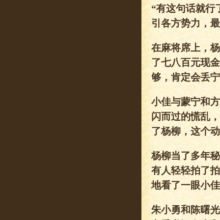
“有这句话就行
引各方势力，最
在麻将席上，杨
了七八百元现金
够，肯定会丢宁
小佳与蒙宁和方
闪而过的慌乱，
了杨柳，这个动
杨柳当了多年秘
有人轻轻拍了拍
地看了一眼小佳
朱小勇和陈曙光