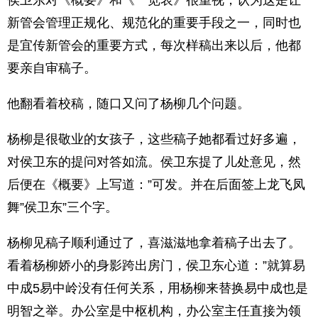
侯卫东对《概要》和《一览表》很重视，认为这是让
新管会管理正规化、规范化的重要手段之一，同时也
是宜传新管会的重要方式，每次样稿出来以后，他都
要亲自审稿子。
他翻看着校稿，随口又问了杨柳几个问题。
杨柳是很敬业的女孩子，这些稿子她都看过好多遍，
对侯卫东的提问对答如流。侯卫东提了儿处意见，然
后便在《概要》上写道：”可发。并在后面签上龙飞凤
舞”侯卫东”三个字。
杨柳见稿子顺利通过了，喜滋滋地拿着稿子出去了。
看着杨柳娇小的身影跨出房门，侯卫东心道：”就算易
中成5易中岭没有任何关系，用杨柳来替换易中成也是
明智之举。办公室是中枢机构，办公室主任直接为领