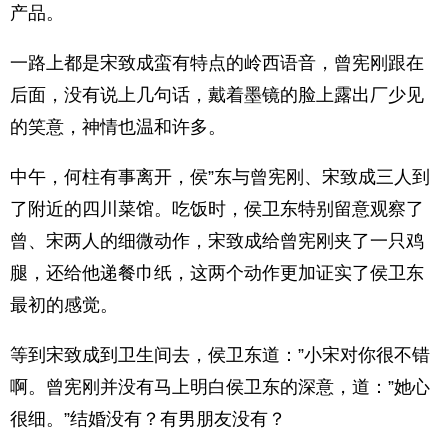
产品。
一路上都是宋致成蛮有特点的岭西语音，曾宪刚跟在
后面，没有说上几句话，戴着墨镜的脸上露出厂少见
的笑意，神情也温和许多。
中午，何柱有事离开，侯”东与曾宪刚、宋致成三人到
了附近的四川菜馆。吃饭时，侯卫东特别留意观察了
曾、宋两人的细微动作，宋致成给曾宪刚夹了一只鸡
腿，还给他递餐巾纸，这两个动作更加证实了侯卫东
最初的感觉。
等到宋致成到卫生间去，侯卫东道：”小宋对你很不错
啊。曾宪刚并没有马上明白侯卫东的深意，道：”她心
很细。”结婚没有？有男朋友没有？