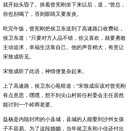
就开始头昏了。挨着曾宪刚坐下来以后，道，”曾总，
你也别喝了，否则眼睛又要发炎。
吃完午饭，曾宪刚把侯卫东送到了高速路口收费站，
侯卫东道：”只要对方人品不错，你义喜欢，就要勇敢
主动追求，幸福生活靠自己。他的声音稍大，有意让
宋致成听见。
宋致成听了此语，神情便复杂起来。
上了高速路，侯卫东心黾暗道：”宋致成应该对曾宪刚
有点意思，嘿嘿，想不到尖山村前任村委会主任居然
能讨到一个岭两老婆。
益杨是内陆封闭的小县城，县城的人能娶到沙州女孩
子不容易。为了这段婚姻，当年侯卫东和小佳还付出