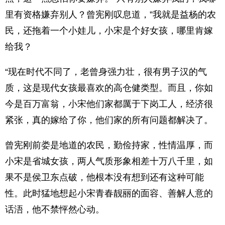
里有资格嫌弃别人？曾宪刚叹息道，”我就是益杨的农
民，还拖着一个小娃儿，小宋是个好女孩，哪里肯嫁
给我？
“现在时代不同了，老曾身强力壮，很有男子汉的气
质，这是现代女孩最喜欢的高仓健类型。而且，你如
今是百万富翁，小宋他们家都厲于下岗工人，经济很
紧张，真的嫁给了你，他们家的所有问题都解决了。
曾宪刚前娄是地道的农民，勤俭持家，性情温厚，而
小宋是省城女孩，两人气质形象相差十万八千里，如
果不是侯卫东点破，他根本没有想到还有这种可能
性。此时猛地想起小宋青春靓丽的面容、善解人意的
话浯，他不禁怦然心动。