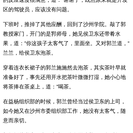
的反应速度很满意，道：”谢谢了，既然原来就是开发
区的驾驶员，应该没有问题。
下班时，推掉了其他应酬，回到了沙州学院。敲了郭
教授家门，开门的是郛师母，她见侯卫东还带肴水
果，道：”你这孩子太客气了，里面坐。又对郭兰道，”
兰兰，给侯卫东泡茶。
穿着连衣长裙子的郭兰施施然去泡茶，其实茶叶早就
准备好了，事先还用开水把茶叶微微打湿，她小心地
将茶捧在茶桌上，道：”喝茶。
在益杨组织部的时候，郭兰曾经当过侯卫东的上司，
如今她又在沙州市委组织部工作，她没有太客气，随
意而亲切。