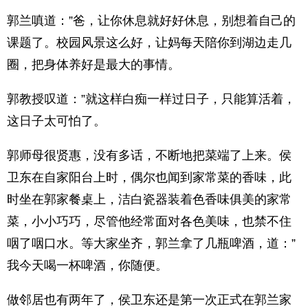
郭兰嗔道：”爸，让你休息就好好休息，别想着自己的
课题了。校园风景这么好，让妈每天陪你到湖边走几
圈，把身体养好是最大的事情。
郭教授叹道：”就这样白痴一样过日子，只能算活着，
这日子太可怕了。
郭师母很贤惠，没有多话，不断地把菜端了上来。侯
卫东在自家阳台上时，偶尔也闻到家常菜的香味，此
时坐在郭家餐桌上，洁白瓷器装着色香味俱美的家常
菜，小小巧巧，尽管他经常面对各色美味，也禁不住
咽了咽口水。等大家坐齐，郭兰拿了几瓶啤酒，道：”
我今天喝一杯啤酒，你随便。
做邻居也有两年了，侯卫东还是第一次正式在郭兰家