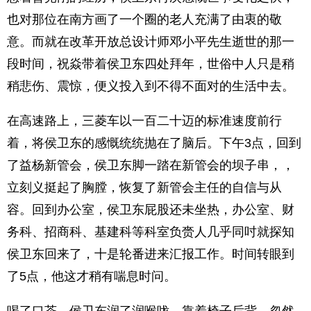
也对那位在南方画了一个圈的老人充满了由衷的敬
意。而就在改革开放总设计师邓小平先生逝世的那一
段时间，祝焱带着侯卫东四处拜年，世俗中人只是稍
稍悲伤、震惊，便义投入到不得不面对的生活中去。
在高速路上，三菱车以一百二十迈的标准速度前行
着，将侯卫东的感慨统统抛在了脑后。下午3点，回到
了益杨新管会，侯卫东脚一踏在新管会的坝子串，，
立刻义挺起了胸膛，恢复了新管会主任的自信与从
容。回到办公室，侯卫东屁股还未坐热，办公室、财
务科、招商科、基建科等科室负赍人几乎同吋就探知
侯卫东回来了，十是轮番进来汇报工作。时间转眼到
了5点，他这才稍有喘息时问。