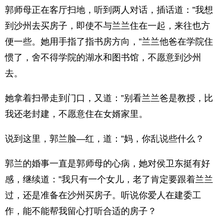
郭师母正在客厅扫地，听到两人对话，插话道：”我想
到沙州去买房子，即使不与兰兰住在一起，来往也方
便一些。她用手指了指书房方向，”兰兰他爸在学院住
惯了，舍不得学院的湖水和图书馆，不愿意到沙州
去。
她拿着扫帚走到门口，又道：”别看兰兰爸是教授，比
我还老封建，不愿意住在女婿家里。
说到这里，郭兰脸—红，道：”妈，你乱说些什么？
郭兰的婚事一直是郭师母的心病，她对侯卫东挺有好
感，继续道：”我只有一个女儿，老了肯定要跟着兰兰
过，还是准备在沙州买房子。听说你爱人在建委工
作，能不能帮我留心打听合适的房子？