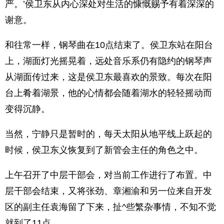
严。’侯卫东从内心深处对生活的慷慨赐予有着深深的
谢意。
和往常一样，钢琴曲在10点结束了。侯卫东站在阳台
上，湖面灯光摇晃着，远处音乐系仍有隐约的钢琴声
从湖面传过来，这是侯卫东最喜欢的景致。每次在阳
台上肴着湖景，他的心情都会随着湖水的轻轻摇动而
变得沉静。
当然，宁静只是暂时的，每天太阳从地平线上跃起的
时候，侯卫东义恢复到了新管会主任的角色之中。
上午召开了中层干部会，对当前工作进行了布置。中
层干部会结束，又将张劲、章湘渝和另一位来自开发
区的副主任袁海留了下来，扯^些繁杂事情，不知不觉
就到了11点。