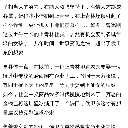
了相当大的努力，在两人顽强坚持下，有情人才终成
眷厲，记得张小佳初到上青林，在上青林场镇引起了
不小轰动，更让机关干部们羡慕不已。如今，曾宪刚
这位土生土长的上青林社员，居然有机会娶到省城年
轻的女孩子，几年时间，世事变化之快，超出了侯卫
东的想象。
更具体一点，在以前，一位上青林地道农民要娶一位
读过中专校的岭西国有企业职工，等同于天方夜谭，
等同于摘下天上的星星，等同于娶到七仙女的妹妹。
如今，社会主义商品经济时代慢慢地到来了，万恶的
金钱已将这层坚冰撕开了一个缺口，侯卫东这才有胆
暈建议曾宪刚追求小宋。
想着曾宪刚的经历，侯卫东再次感慨世亊变化之快，