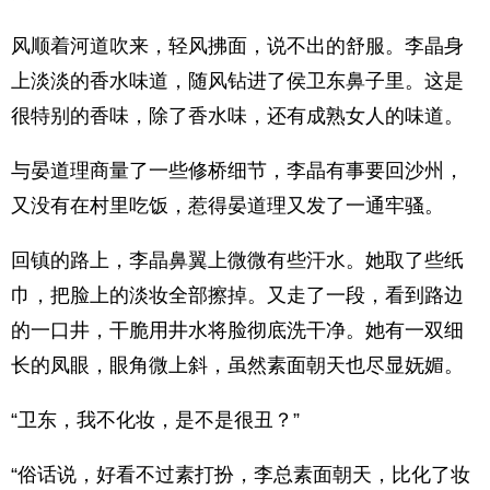
风顺着河道吹来，轻风拂面，说不出的舒服。李晶身
上淡淡的香水味道，随风钻进了侯卫东鼻子里。这是
很特别的香味，除了香水味，还有成熟女人的味道。
与晏道理商量了一些修桥细节，李晶有事要回沙州，
又没有在村里吃饭，惹得晏道理又发了一通牢骚。
回镇的路上，李晶鼻翼上微微有些汗水。她取了些纸
巾，把脸上的淡妆全部擦掉。又走了一段，看到路边
的一口井，干脆用井水将脸彻底洗干净。她有一双细
长的凤眼，眼角微上斜，虽然素面朝天也尽显妩媚。
“卫东，我不化妆，是不是很丑？”
“俗话说，好看不过素打扮，李总素面朝天，比化了妆