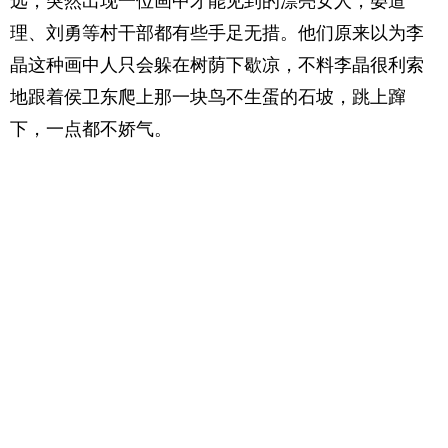
远，突然出现一位画中才能见到的漂亮女人，晏道
理、刘勇等村干部都有些手足无措。他们原来以为李
晶这种画中人只会躲在树荫下歇凉，不料李晶很利索
地跟着侯卫东爬上那一块鸟不生蛋的石坡，跳上蹿
下，一点都不娇气。