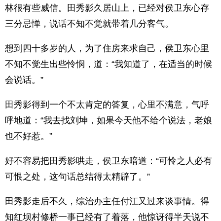
林很有些威信。田秀影久居山上，已经对侯卫东心存
三分忌惮，说话不知不觉就带着几分客气。
想到四十多岁的人，为了住房来求自己，侯卫东心里
不知不觉生出些怜悯，道：“我知道了，在适当的时候
会说话。”
田秀影得到一个不太肯定的答复，心里不满意，气呼
呼地道：“我去找刘坤，如果今天他不给个说法，老娘
也不好惹。”
好不容易把田秀影哄走，侯卫东暗道：“可怜之人必有
可恨之处，这句话总结得太精辟了。”
田秀影走后不久，综治办主任付江又过来谈事情。得
知红坝村修桥一事已经有了着落，他惊讶得半天说不