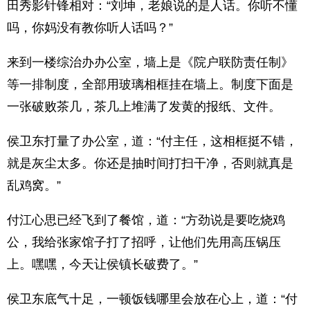
田秀影针锋相对：“刘坤，老娘说的是人话。你听不懂
吗，你妈没有教你听人话吗？”
来到一楼综治办办公室，墙上是《院户联防责任制》
等一排制度，全部用玻璃相框挂在墙上。制度下面是
一张破败茶几，茶几上堆满了发黄的报纸、文件。
侯卫东打量了办公室，道：“付主任，这相框挺不错，
就是灰尘太多。你还是抽时间打扫干净，否则就真是
乱鸡窝。”
付江心思已经飞到了餐馆，道：“方劲说是要吃烧鸡
公，我给张家馆子打了招呼，让他们先用高压锅压
上。嘿嘿，今天让侯镇长破费了。”
侯卫东底气十足，一顿饭钱哪里会放在心上，道：“付