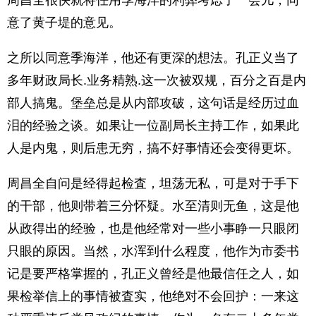
周昌全很快就将任用季海洋的利弊考虑了一会儿，同
意了黄子堤的意见。
之所以同意季海洋，他还有更深的想法。孔正义当了
多年财政局长.业务精熟.这一次被双规，百分之百是内
部人搞鬼。堡垒总是从内部攻破，这句话是经历过血
泪的经验之谈。如果让一位副局长主持工作，如果此
人是内鬼，则后患无穷，搞不好事情还会变得更坏。
周昌全自问是经得起检査，坦荡无私，可是对于手下
的干部，他则带着三分怀疑。水至清则无鱼，这是他
从政得出的经验，也是他经常对一些小事睁一只眼闭
只眼的原因。当然，水浑到什么程度，他作为市委书
记是要严格掌握的，孔正义曾经是他最信任之人，如
果检举信上的事情被査实，他绝对不会回护：一来这