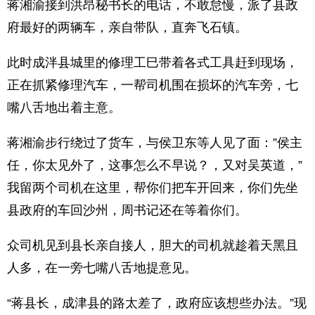
蒋湘渝接到洪昂秘书长的电话，不敢怠慢，派了县政
府最好的两辆车，亲自带队，直奔飞石镇。
此时成泮县城里的修理工巳带着各式工具赶到现场，
正在抓紧修理汽车，一帮司机围在损坏的汽车旁，七
嘴八舌地出着主意。
蒋湘渝步行绕过了货车，与侯卫东等人见了面：”侯主
任，你太见外了，这事怎么不早说？，又对吴英道，”
我留两个司机在这里，帮你们把车开回来，你们先坐
县政府的车回沙州，周书记还在等着你们。
众司机见到县长亲自接人，胆大的司机就趁着天黑且
人多，在一旁七嘴八舌地提意见。
“蒋县长，成津县的路太差了，政府应该想些办法。”现