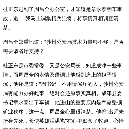
杜正东赶到了周昌全办公室，才知道是章永泰翻车事
故，道：”我马上调集精兵强将，将事情真相调査清
楚。
周昌全郑重地道：”沙州公安局技术力量够不够，是否
需要请省厅支持？
杜正东是市委常委，又是公安局长，知道成津一些事
情，而周昌全的表情及语调让他感到肩上的担子很
沉，他还是道：”周书记，不用请省厅的人，沙州公安
局有能力办好此事，绝对会还原事实真相。成津县委
书记章永泰出了车祸，他进山的重要原內是奉命整顿
矿业秩序，这一点，周昌全心里很清楚。他将”出师未
捷身先死，长使英雄泪满襟”在心里默念了数遍，心情