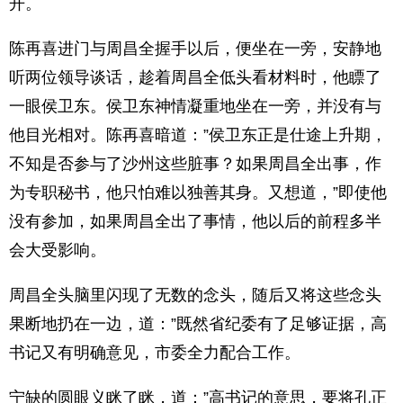
开。
陈再喜进门与周昌全握手以后，便坐在一旁，安静地
听两位领导谈话，趁着周昌全低头看材料时，他瞟了
一眼侯卫东。侯卫东神情凝重地坐在一旁，并没有与
他目光相对。陈再喜暗道：”侯卫东正是仕途上升期，
不知是否参与了沙州这些脏事？如果周昌全出事，作
为专职秘书，他只怕难以独善其身。又想道，”即使他
没有参加，如果周昌全出了事情，他以后的前程多半
会大受影响。
周昌全头脑里闪现了无数的念头，随后又将这些念头
果断地扔在一边，道：”既然省纪委有了足够证据，高
书记又有明确意见，市委全力配合工作。
宁缺的圆眼义眯了眯，道：”高书记的意思，要将孔正