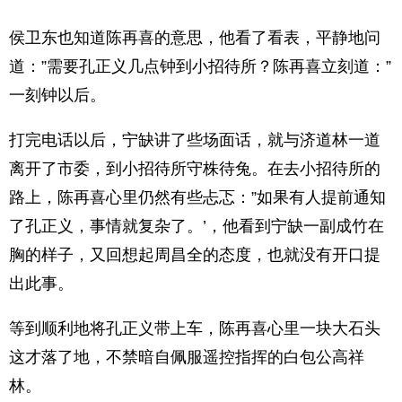
侯卫东也知道陈再喜的意思，他看了看表，平静地问
道：”需要孔正义几点钟到小招待所？陈再喜立刻道：”
一刻钟以后。
打完电话以后，宁缺讲了些场面话，就与济道林一道
离开了市委，到小招待所守株待兔。在去小招待所的
路上，陈再喜心里仍然有些忐忑：”如果有人提前通知
了孔正义，事情就复杂了。’，他看到宁缺一副成竹在
胸的样子，又回想起周昌全的态度，也就没有开口提
出此事。
等到顺利地将孔正义带上车，陈再喜心里一块大石头
这才落了地，不禁暗自佩服遥控指挥的白包公高祥
林。