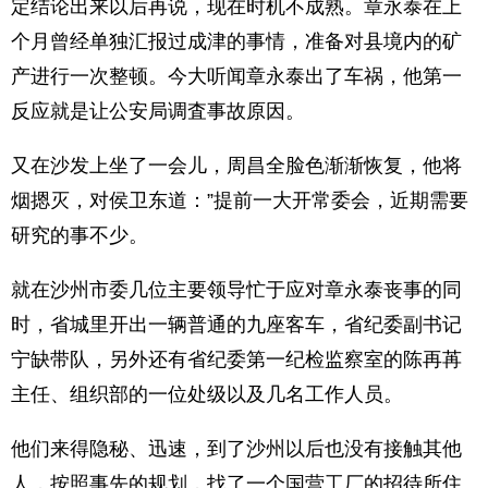
定结论出来以后再说，现在时机不成熟。章永泰在上
个月曾经单独汇报过成津的事情，准备对县境内的矿
产进行一次整顿。今大听闻章永泰出了车祸，他第一
反应就是让公安局调査事故原因。
又在沙发上坐了一会儿，周昌全脸色渐渐恢复，他将
烟摁灭，对侯卫东道：”提前一大开常委会，近期需要
研究的事不少。
就在沙州市委几位主要领导忙于应对章永泰丧事的同
时，省城里开出一辆普通的九座客车，省纪委副书记
宁缺带队，另外还有省纪委第一纪检监察室的陈再苒
主任、组织部的一位处级以及几名工作人员。
他们来得隐秘、迅速，到了沙州以后也没有接触其他
人，按照事先的规划，找了一个国营工厂的招待所住