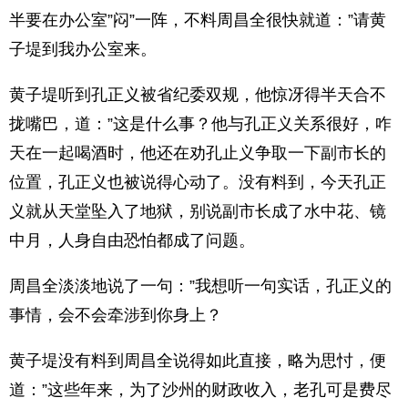
半要在办公室”闷”一阵，不料周昌全很快就道：”请黄
子堤到我办公室来。
黄子堤听到孔正义被省纪委双规，他惊冴得半天合不
拢嘴巴，道：”这是什么事？他与孔正义关系很好，咋
天在一起喝酒时，他还在劝孔止义争取一下副市长的
位置，孔正义也被说得心动了。没有料到，今天孔正
义就从天堂坠入了地狱，别说副市长成了水中花、镜
中月，人身自由恐怕都成了问题。
周昌全淡淡地说了一句：”我想听一句实话，孔正义的
事情，会不会牵涉到你身上？
黄子堤没有料到周昌全说得如此直接，略为思忖，便
道：”这些年来，为了沙州的财政收入，老孔可是费尽