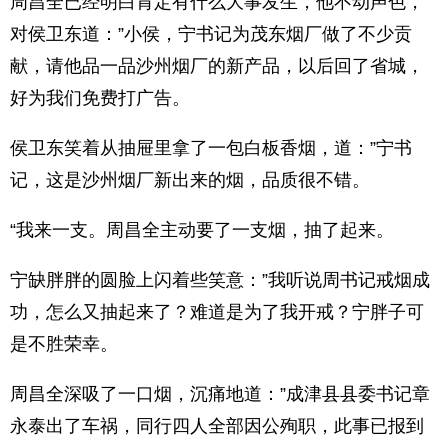
周昌全已经明白肯定有什么大事发生，他不动声色，
对侯卫东道：”小侯，宁书记为茂东烟厂做了不少贡
献，请他品一品沙州烟厂的新产品，以后回了省城，
好为我们免费打广告。
侯卫东笑着从抽屉里拿了一包白板香烟，道：”宁书
记，这是沙州烟厂新出来的烟，品质很不错。
“我来一支。周昌全主动要了一支烟，抽了起来。
宁缺胖胖的圆脸上闪着些笑意：”我听说周书记戒烟成
功，怎么又抽起来了？难道是为了我开戒？宁胖子可
是不胜荣幸。
周昌全深吸了一口烟，沉痛地道：”成津县县委书记章
永泰出了车祸，同行四人全部因公殉职，此事已报到