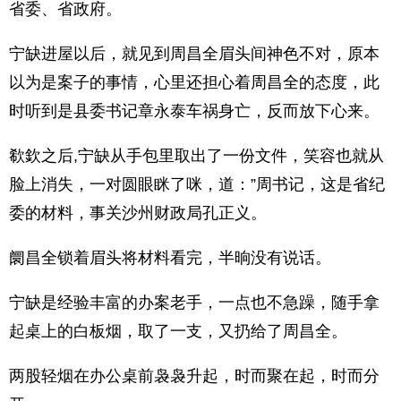
省委、省政府。
宁缺进屋以后，就见到周昌全眉头间神色不对，原本
以为是案子的事情，心里还担心着周昌全的态度，此
时听到是县委书记章永泰车祸身亡，反而放下心来。
欷欽之后,宁缺从手包里取出了一份文件，笑容也就从
脸上消失，一对圆眼眯了咪，道：”周书记，这是省纪
委的材料，事关沙州财政局孔正义。
阛昌全锁着眉头将材料看完，半晌没有说话。
宁缺是经验丰富的办案老手，一点也不急躁，随手拿
起桌上的白板烟，取了一支，又扔给了周昌全。
两股轻烟在办公桌前袅袅升起，时而聚在起，时而分