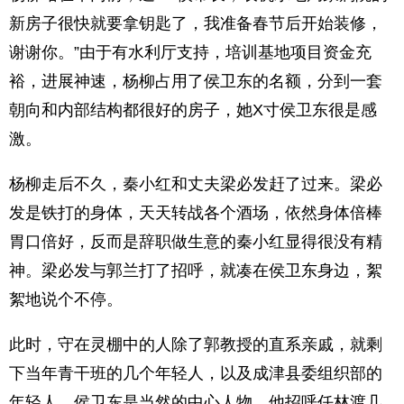
新房子很快就要拿钥匙了，我准备春节后开始装修，
谢谢你。”由于有水利厅支持，培训基地项目资金充
裕，进展神速，杨柳占用了侯卫东的名额，分到一套
朝向和内部结构都很好的房子，她X寸侯卫东很是感
激。
杨柳走后不久，秦小红和丈夫梁必发赶了过来。梁必
发是铁打的身体，天天转战各个酒场，依然身体倍棒
胃口倍好，反而是辞职做生意的秦小红显得很没有精
神。梁必发与郭兰打了招呼，就凑在侯卫东身边，絮
絮地说个不停。
此时，守在灵棚中的人除了郭教授的直系亲戚，就剩
下当年青干班的几个年轻人，以及成津县委组织部的
年轻人。侯卫东是当然的中心人物，他招呼任林渡几