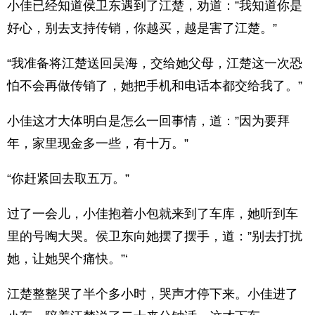
小佳已经知道侯卫东遇到了江楚，劝道：”我知道你是
好心，别去支持传销，你越买，越是害了江楚。”
“我准备将江楚送回吴海，交给她父母，江楚这一次恐
怕不会再做传销了，她把手机和电话本都交给我了。”
小佳这才大体明白是怎么一回事情，道：”因为要拜
年，家里现金多一些，有十万。”
“你赶紧回去取五万。”
过了一会儿，小佳抱着小包就来到了车库，她听到车
里的号啕大哭。侯卫东向她摆了摆手，道：”别去打扰
她，让她哭个痛快。”‘
江楚整整哭了半个多小时，哭声才停下来。小佳进了