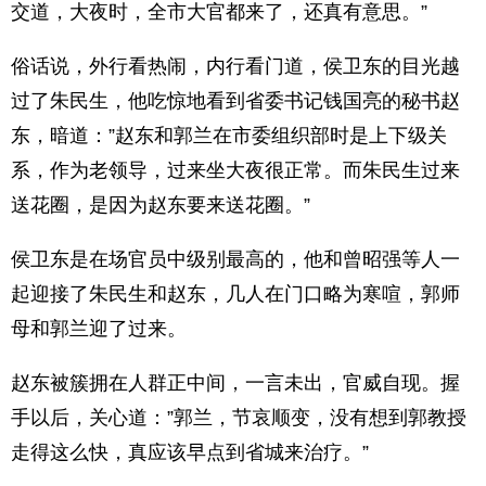
交道，大夜时，全市大官都来了，还真有意思。”
俗话说，外行看热闹，内行看门道，侯卫东的目光越
过了朱民生，他吃惊地看到省委书记钱国亮的秘书赵
东，暗道：”赵东和郭兰在市委组织部时是上下级关
系，作为老领导，过来坐大夜很正常。而朱民生过来
送花圈，是因为赵东要来送花圈。”
侯卫东是在场官员中级别最高的，他和曾昭强等人一
起迎接了朱民生和赵东，几人在门口略为寒喧，郭师
母和郭兰迎了过来。
赵东被簇拥在人群正中间，一言未出，官威自现。握
手以后，关心道：”郭兰，节哀顺变，没有想到郭教授
走得这么快，真应该早点到省城来治疗。”