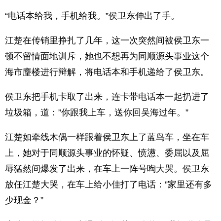
“电话本给我，手机给我。”侯卫东伸出了手。
江楚在传销里挣扎了几年，这一次突然间被侯卫东一
顿不留情面地训斥，她也不想再为同顺源头事业这个
海市麈楼进行辩解，将电话本和手机递给了侯卫东。
侯卫东把手机卡取了出来，连卡带电话本一起扔进了
垃圾箱，道：”你跟我上车，送你回吴海过年。”
江楚如牵线木偶一样跟着侯卫东上了蓝鸟车，坐在车
上，她对于同顺源头事业的怀疑、愤懑、委屈以及屈
辱猛然间爆发了出来，在车上一阵号啕大哭。侯卫东
放任江楚大哭，在车上给小佳打了电话：”家里还有多
少现金？”