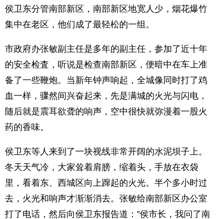
侯卫东分管南部新区，南部新区地宽人少，烟花爆竹
集中在老区，他们成了最轻松的一组。
市政府办张敏副主任是多年的副主任，参加了近十年
的安全检査，听说是检查南部新区，便暗中在车上准
备了一些鞭炮。当新年钟声响起，全城像同时打了鸡
血一样，骤然间兴奋起来，先是满城的火光与闪电，
随后就是震耳欲聋的响声，空中很快就弥漫着一股火
药的香味。
侯卫东等人来到了一块视线非常开阔的水泥坝子上。
冬天天气冷，大家耸着肩膀，缩着头，手放在衣袋
里，看着东、西城区向上蹿起的火光。半个多小时过
去，火光和响声才渐渐消去。张敏给南部新区办公室
打了电话，然后向侯卫东报告道：”侯市长，我问了南