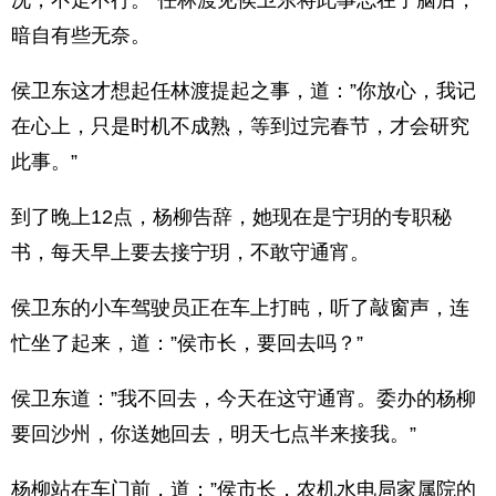
况，不走不行。”任林渡见侯卫东将此事忘在了脑后，
暗自有些无奈。
侯卫东这才想起任林渡提起之事，道：”你放心，我记
在心上，只是时机不成熟，等到过完春节，才会研究
此事。”
到了晚上12点，杨柳告辞，她现在是宁玥的专职秘
书，每天早上要去接宁玥，不敢守通宵。
侯卫东的小车驾驶员正在车上打盹，听了敲窗声，连
忙坐了起来，道：”侯市长，要回去吗？”
侯卫东道：”我不回去，今天在这守通宵。委办的杨柳
要回沙州，你送她回去，明天七点半来接我。”
杨柳站在车门前，道：”侯市长，农机水电局家属院的