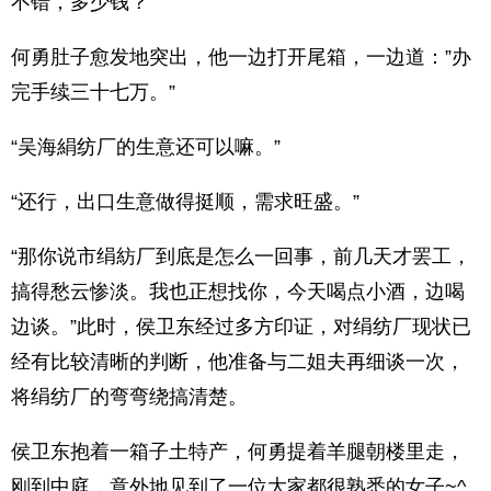
不错，多少钱？”
何勇肚子愈发地突出，他一边打开尾箱，一边道：”办
完手续三十七万。”
“吴海絹纺厂的生意还可以嘛。”
“还行，出口生意做得挺顺，需求旺盛。”
“那你说市绢紡厂到底是怎么一回事，前几天才罢工，
搞得愁云惨淡。我也正想找你，今天喝点小酒，边喝
边谈。”此时，侯卫东经过多方印证，对绢纺厂现状已
经有比较清晰的判断，他准备与二姐夫再细谈一次，
将绢纺厂的弯弯绕搞清楚。
侯卫东抱着一箱子土特产，何勇提着羊腿朝楼里走，
刚到中庭，意外地见到了一位大家都很熟悉的女子~^