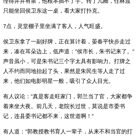
理得井井有条，他根本插不了手。转了几圈，任林渡
只能坐回侯卫东这一桌，看大家打扑克。
7点，灵堂棚子里坐满了客人，人气旺盛。
侯卫东拿了一副好牌，正在算计着，晏春平快步走过
来，凑在耳朵边上，低声道：”侯市长，朱书记来了。”
声音虽小，可是朱书记三个字太具有影响力。打牌之
人不约而同地抬起了头，果然是朱民生等人走了过
来，他们如电影明星一般，吸引了众人目光。
有人议论：”真是客走旺家门，郭兰当了官，大家都争
着来坐大夜。前几天，老院长过世，莫说是市委书
记，连县委书记都不来，这世道啊！”
有人道：”郭教授教书育人一辈子，从来不和当官的打