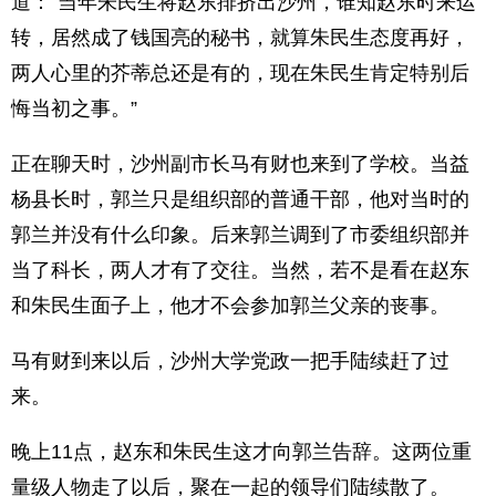
道：”当年朱民生将赵东排挤出沙州，谁知赵东时来运
转，居然成了钱国亮的秘书，就算朱民生态度再好，
两人心里的芥蒂总还是有的，现在朱民生肯定特别后
悔当初之事。”
正在聊天时，沙州副市长马有财也来到了学校。当益
杨县长时，郭兰只是组织部的普通干部，他对当时的
郭兰并没有什么印象。后来郭兰调到了市委组织部并
当了科长，两人才有了交往。当然，若不是看在赵东
和朱民生面子上，他才不会参加郭兰父亲的丧事。
马有财到来以后，沙州大学党政一把手陆续赶了过
来。
晚上11点，赵东和朱民生这才向郭兰告辞。这两位重
量级人物走了以后，聚在一起的领导们陆续散了。