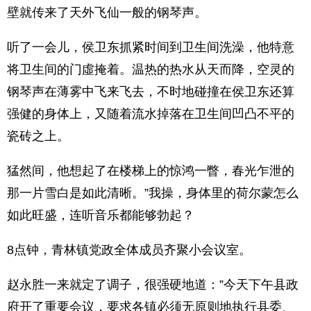
壁就传来了天外飞仙一般的钢琴声。
听了一会儿，侯卫东抓紧时间到卫生间洗澡，他特意
将卫生间的门虛掩着。温热的热水从天而降，空灵的
钢琴声在薄雾中飞来飞去，不时地碰撞在侯卫东还算
强健的身体上，又随着流水掉落在卫生间凹凸不平的
瓷砖之上。
猛然间，他想起了在楼梯上的惊鸿一瞥，春光乍泄的
那一片雪白是如此清晰。”我操，身体里的荷尔蒙怎么
如此旺盛，连听音乐都能够勃起？
8点钟，青林镇党政全体成员齐聚小会议室。
赵永胜一来就定了调子，很强硬地道：”今天下午县政
府开了重要会议，要求各镇必须无原则地执行县委、