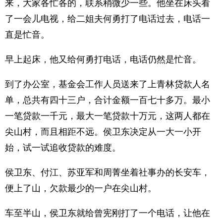
来，大家各忙各的，联系稍微少一些。他坐在床头看
了一会儿电视，给二姐夫何勇打了电话过去，电话一
直是忙音。
早上起床，他又给何勇打电话，电话仍然是忙音。
到了办公室，基金会工作人员送来了上青林贷款人名
单，总共有四十三户，合计金额一百七十多万。最小
一笔贷款一千元，最大一笔贷款十万元，这两人都在
尖山村，而且相距不远。侯卫东决定从一大一小开
始，试一试追收贷款的难度。
侯卫东、付江、苏亚军和周菁坐着社事办的长安车，
便上了山，欠款最少的一户在尖山村。
车至半山，侯卫东就给曾宪刚打了一个电话，让他在