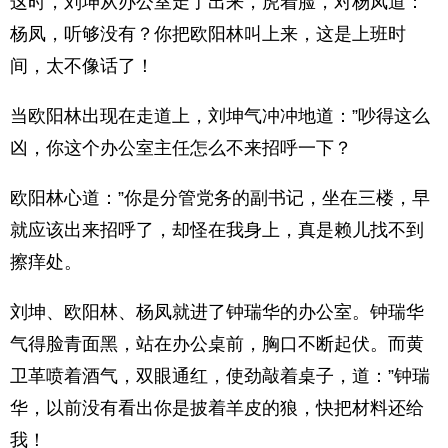
这时，刘坤从办公室走了出来，虎着脸，对杨凤道：”
杨凤，听够没有？你把欧阳林叫上来，这是上班时
间，太不像话了！
当欧阳林出现在走道上，刘坤气冲冲地道：”吵得这么
凶，你这个办公室主任怎么不来招呼一下？
欧阳林心道：”你是分管党务的副书记，坐在三楼，早
就应该出来招呼了，却怪在我身上，真是赖儿找不到
擦痒处。
刘坤、欧阳林、杨凤就进了钟瑞华的办公室。钟瑞华
气得脸青面黑，站在办公桌前，胸口不断起伏。而黄
卫革喷着酒气，双眼通红，使劲敲着桌子，道：”钟瑞
华，以前没有看出你是披着羊皮的狼，快把材料还给
我！