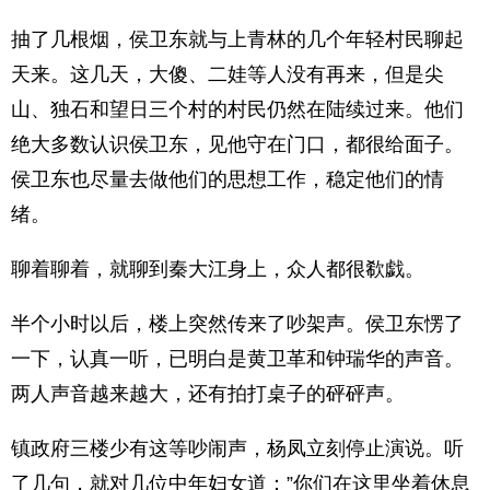
抽了几根烟，侯卫东就与上青林的几个年轻村民聊起
天来。这几天，大傻、二娃等人没有再来，但是尖
山、独石和望日三个村的村民仍然在陆续过来。他们
绝大多数认识侯卫东，见他守在门口，都很给面子。
侯卫东也尽量去做他们的思想工作，稳定他们的情
绪。
聊着聊着，就聊到秦大江身上，众人都很欷戯。
半个小时以后，楼上突然传来了吵架声。侯卫东愣了
一下，认真一听，已明白是黄卫革和钟瑞华的声音。
两人声音越来越大，还有拍打桌子的砰砰声。
镇政府三楼少有这等吵闹声，杨凤立刻停止演说。听
了几句，就对几位中年妇女道：”你们在这里坐着休息