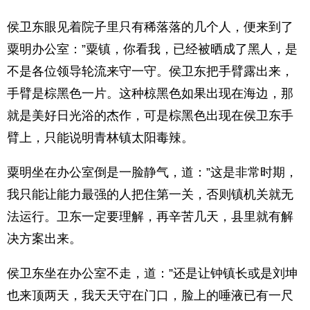
侯卫东眼见着院子里只有稀落落的几个人，便来到了
粟明办公室：”粟镇，你看我，已经被晒成了黑人，是
不是各位领导轮流来守一守。侯卫东把手臂露出来，
手臂是棕黑色一片。这种椋黑色如果出现在海边，那
就是美好日光浴的杰作，可是棕黑色出现在侯卫东手
臂上，只能说明青林镇太阳毒辣。
粟明坐在办公室倒是一脸静气，道：”这是非常时期，
我只能让能力最强的人把住第一关，否则镇机关就无
法运行。卫东一定要理解，再辛苦几天，县里就有解
决方案出来。
侯卫东坐在办公室不走，道：”还是让钟镇长或是刘坤
也来顶两天，我天天守在门口，脸上的唾液已有一尺