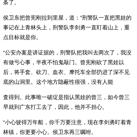
条了。
侯卫东把曾宪刚拉到里屋，道：”刑警队一直把黑娃的
事记在上青林头上，刑警队李剑勇一直盯着山上，重
点目标就是你。
“公安办案是讲证据的，刑警队把我叫去两次了，我没
有做亏心事，半夜不怕鬼敲门。曾宪刚砍了黑娃以
后，将手套、砍刀、血衣、摩托车全部扔进了深不见
底的山洞里。这个地方隐蔽性很强，没有人能
査得到。此事唯一破绽是指认黑娃的曾三，如今曾三
早就到广东打工去了，因此，他并不担心。
“小心驶得万年船，你千万要注意，现在李剑勇盯着青
林镇，你更要小心。侯卫东再三嘱咐。