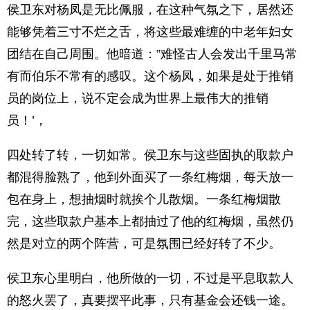
侯卫东对杨凤是无比佩服，在这种气氛之下，居然还
能够凭着三寸不烂之舌，将这些最难缠的中老年妇女
团结在自己周围。他暗道：”难怪古人会发出千里马常
有而伯乐不常有的感叹。这个杨凤，如果是处于推销
员的岗位上，说不定会成为世界上最伟大的推销
员！’，
四处转了转，一切如常。侯卫东与这些固执的取款户
都混得脸熟了，他到外面买了一条红梅烟，每天放一
包在身上，想抽烟时就挨个儿散烟。一条红梅烟散
完，这些取款户基本上都抽过了他的红梅烟，虽然仍
然是对立的两个阵营，可是氛围已经好转了不少。
侯卫东心里明白，他所做的一切，不过是平息取款人
的怒火罢了，真要摆平此事，只有基金会还钱一途。