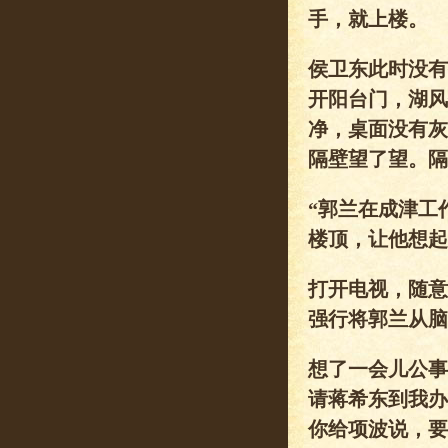
手，就上楼。
侯卫东此时没有
开阳台门，湖风
净，桌面没有灰
隔壁望了望。隔
“郭兰在成津工
楼顶，让他想起
打开电视，随意
强行将郭兰从脑
想了一会儿公事
请蒋希东到我办
你给项波说，要