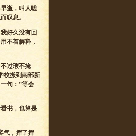
年早逝，叫人嗟
兰而叹息。
，我好久没有回
全用不着解释，
。不过瑕不掩
学校搬到南部新
一句：”等会
看看书，也算是
客气，挥了挥