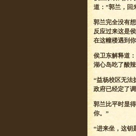
道：”郭兰，回
郭兰完全没有想
反应过来这是侯
在这幢楼遇到你
侯卫东解释道：
湖心岛吃了酸辣
“益杨校区无法
政府已经定了调
郭兰比平时显得
你。”
“进来坐，这钥