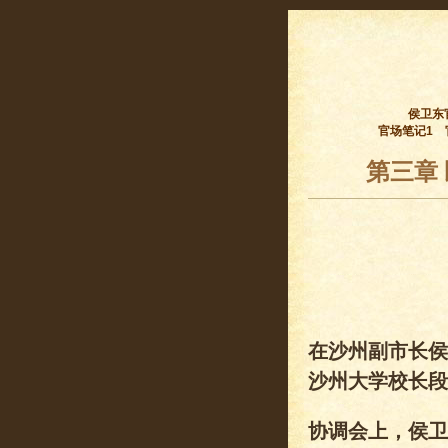
侯卫东
官场笔记1
第三章
在沙州副市长侯
沙州大学校长段
协调会上，侯卫