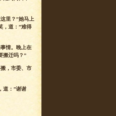
这里？”她马上
笑，道：”难得
的事情。晚上在
要搬迁吗？”
要搬，市委、市
，道：”谢谢