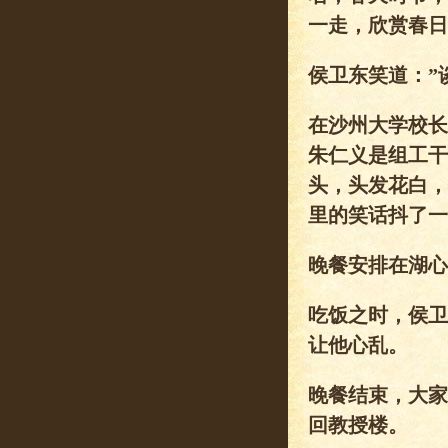
一走，欣赏春日
侯卫东笑道：”
在沙州大学校长
朱仁义是组工干
头，头发花白，
里的笑话抖了一
晚餐安排在湖心
吃饭之时，侯卫
让他心乱。
晚餐结束，大家
回教授楼。