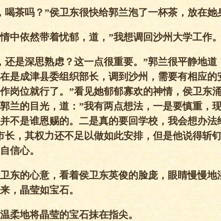
，喝茶吗？”侯卫东很快给郭兰泡了一杯茶，放在她
神情中依然带着忧郁，道，”我想调回沙州大学工作。
，还是深思熟虑？这一点很重要。”郭兰很平静地道
现在是成津县委组织部长，调到沙州，需要有相应的安
作岗位就行了。”看见她郁郁寡欢的神情，侯卫东
郭兰的目光，道：”我有两点想法，一是要慎重，
并不是谁恩赐的。二是真的要回学校，我会想办法
市长，其权力还不足以做如此安排，但是他说得斩
自信心。
卫东的心意，看着侯卫东英俊的脸庞，眼睛慢慢地
来，晶莹如宝石。
温柔地将晶莹的宝石抹在指尖。