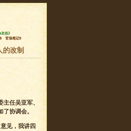
办主任》
8
官场笔记9
人的改制
委主任吴亚军、
加了协调会。
了意见，我讲四