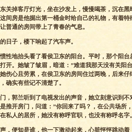
东关掉客厅灯光，坐在沙发上，慢慢喝茶，沉在黑
这间房是他掘出第一桶金时给自己的礼物，有着特
让普通的房间带上了青春的气息。
的日子，楼下响起了汽车声。
惯性地抬头看了看侯卫东的阳台。平时，那个阳台
打开。她皱了皱眉，暗道：”难道我那天没有关阳台
她伤心且劳累，在侯卫东的房间住过两晚，后来仔
，确实有些记不清楚了。
门，郭兰听到了电视发出的声音，她立刻意识到不
是推开房门，问道：”你回来了吗？，在公共场所
，在私人的居所，她没有称呼官职，也没有称呼名字
声，便知是谁，他一下激动起来，心脏怦怦跳动着