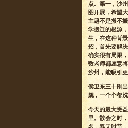
点。第一，沙州
图开展，希望大
主题不是搬不搬
学搬迁的根源，
生，在这种背景
招，首先要解决
确实很有局限，
数老师都愿意将
沙州，能吸引更
侯卫东三十刚出
觑，一个个都洗
今天的最大受益
里。散会之时，
名，春天时节，