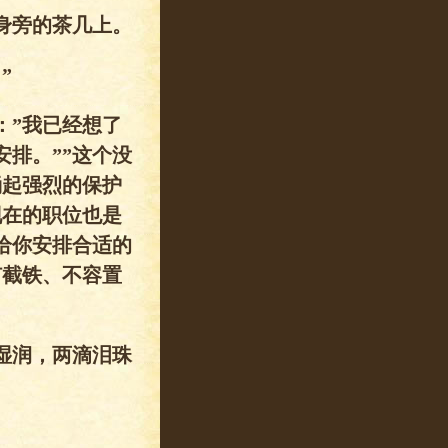
身旁的茶几上。
”
：”我已经想了
排。””这个没
涌起强烈的保护
现在的职位也是
给你安排合适的
钉截铁、不容置
湿润，两滴泪珠