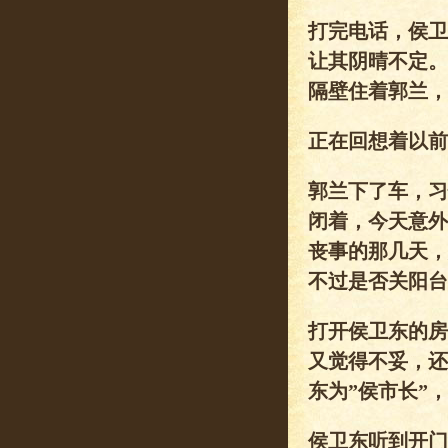
打完电话，侯卫
让其阴晴不定。
隔壁住着郭兰，
正在回想着以前
郭兰下了车，习
闭着，今天意外
丧事的那几天，
不过是否关阳台
打开侯卫东的房
又觉得不妥，还
东为”侯市长”
侯卫东听到开门