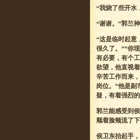
“我烧了些开水
“谢谢。”郭兰
“这是临时起意
很久了。””你
有必要，有个工
欲望，他直视着
辛苦工作而来，
岗位。”他是副
疑，有着强烈的
郭兰能感受到侯
顺着脸颊流了下
侯卫东抬起手，