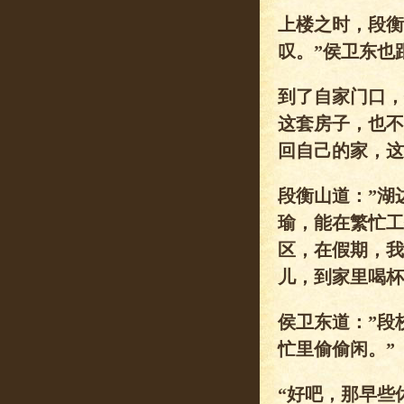
上楼之时，段衡
叹。”侯卫东也
到了自家门口，
这套房子，也不
回自己的家，这
段衡山道：”湖
瑜，能在繁忙工
区，在假期，我
儿，到家里喝杯
侯卫东道：”段
忙里偷偷闲。”
“好吧，那早些