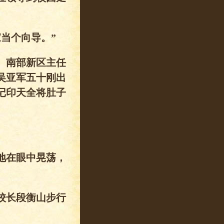
当个向导。”
。南部新区主任
吴亚军五十刚出
记印天全将肚子
地在眼中晃荡，
校长段衡山步行