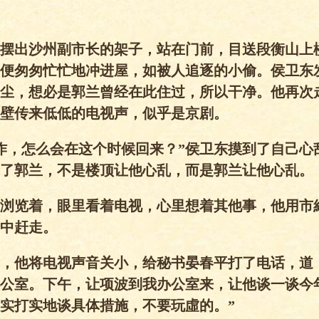
摆出沙州副市长的架子，站在门前，目送段衡山上
便匆匆忙忙地冲进屋，如被人追逐的小偷。侯卫东
尘，想必是郭兰曾经在此住过，所以干净。他再次
壁传来低低的电视声，似乎是京剧。
作，怎么会在这个时候回来？”侯卫东摸到了自己心
了郭兰，不是楼顶让他心乱，而是郭兰让他心乱。
浏览着，眼里看着电视，心里想着其他事，他用市
中赶走。
，他将电视声音关小，给秘书晏春平打了电话，道
公室。下午，让项波到我办公室来，让他谈一谈今
实打实地谈具体措施，不要玩虛的。”