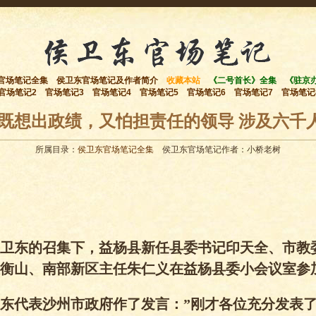
官场笔记全集
侯卫东官场笔记及作者简介
收藏本站
《二号首长》全集
《驻京
官场笔记2
官场笔记3
官场笔记4
官场笔记5
官场笔记6
官场笔记7
官场笔记
 既想出政绩，又怕担责任的领导 涉及六千
所属目录：
侯卫东官场笔记全集
侯卫东官场笔记作者：小桥老树
卫东的召集下，益杨县新任县委书记印天全、市教
衡山、南部新区主任朱仁义在益杨县委小会议室参
东代表沙州市政府作了发言：”刚才各位充分发表