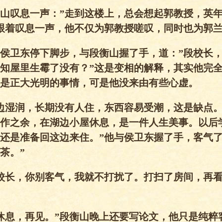
山叹息一声：”走到这楼上，总会想起郭教授，英
跟着叹息一声，他不仅为郭教授嗟叹，同时也为郭
侯卫东停下脚步，与段衡山握了手，道：”段校长
知屋里生霉了没有？”这是变相的解释，其实他完
是正大光明的事情，可是他没来由有些心虚。
边湿润，长期没有人住，东西容易受潮，这是缺点
作之余，在湖边小屋休息，是一件人生美事。以后
还是准备回这边来住。”他与侯卫东握了手，客气了
茶。”
校长，你别客气，我就不打扰了。打扫了房间，再
休息，再见。”段衡山晚上还要写论文，他只是纯粹