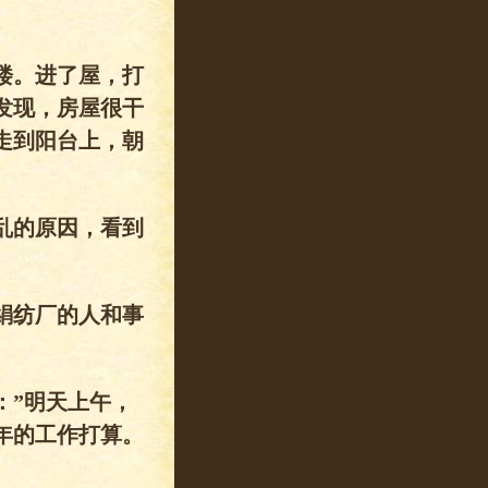
楼。进了屋，打
发现，房屋很干
走到阳台上，朝
乱的原因，看到
絹纺厂的人和事
：”明天上午，
年的工作打算。