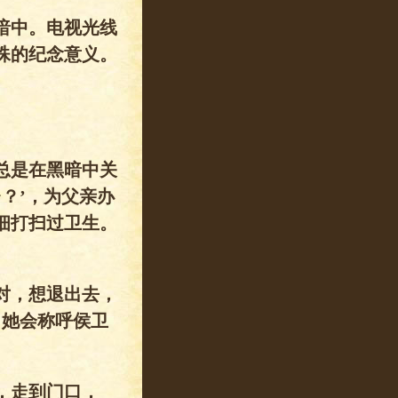
暗中。电视光线
殊的纪念意义。
总是在黑暗中关
？’，为父亲办
细打扫过卫生。
对，想退出去，
，她会称呼侯卫
。
，走到门口，