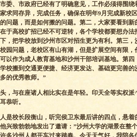
市委、市政府已经有了明确意见，工作必须得围绕
家求同存异，完成任务，确保在明年9月完成新校
的问题，而是如何搬的问题。第二，大家要看到新
在于高校扩招已经不可逆转，各个学校都要想办法
下，把学校放到沙州市区对招生更为有利。第三，
校园问题，老校区有山有湖，但是扩展空间有限，
可以作为成人教育基地和沙州干部培训基地。第四
学校搬到交通更便捷、经济更发达、基础更完善的
多的优秀教师。”
头，与在座诸人相比实在是年轻。印天全等实权派
耳恭听。
人是校长段衡山，听完侯卫东最后讲的四点，悬着
他兴致勃勃地发出了邀请：”沙州大学的湖景在整
许多沙州人都开车过来踏春。今天天气好，我陪各