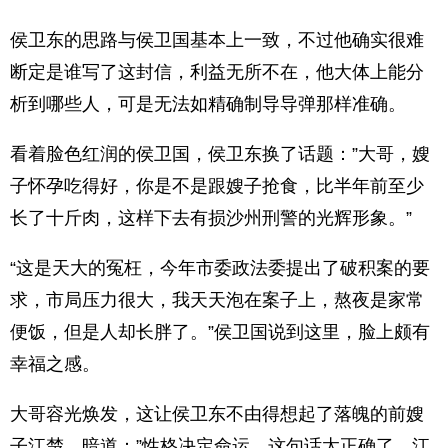
侯卫东的思路与侯卫国基本上一致，不过他确实很难
断定是谁写了这封信，利益无所不在，他大体上能分
析到哪些人，可是无法如精确制导导弹那样准确。
看着脸色红润的侯卫国，侯卫东换了话题：”大哥，嫂
子怀孕吃得好，你是不是跟嫂子抢食，比半年前至少
长了十斤肉，这样下去有损沙州刑警的光辉形象。”
“这是天大的冤枉，今年市委政法委提出了破积案的要
求，市局压力很大，我天天泡在案子上，熬夜是家常
便饭，但是人却长胖了。”侯卫国说到这里，脸上颇有
幸福之感。
大哥容光焕发，这让侯卫东不由得想起了落魄的前嫂
子江楚，暗道：”性格决定命运，这句话太正确了，江