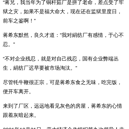
“蒋兄，我当年为了铜杆茹厂是拼了老命，差点受了牢
狱之灾，如果不是福大命大，现在还在监狱里度日，
前车之鉴啊！”
蒋希东默然，良久才道：”我对絹纺厂有感情，于心不
忍。”
“不对企业残忍，就是对自己残忍，国有企业弊端丛
生，絹纺厂迟早要被市场淘汰。”
尽管牦牛鞭很正宗，可是蒋希东食之无味，吃完饭，
便开车离开。
来到了厂区，远远地看见灰色的房屋，蒋希东的心情
跟着灰暗起来。