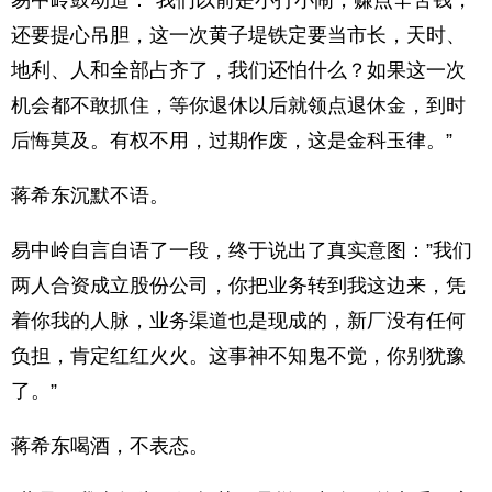
易中岭鼓动道：”我们以前是小打小闹，赚点辛苦钱，
还要提心吊胆，这一次黄子堤铁定要当市长，天时、
地利、人和全部占齐了，我们还怕什么？如果这一次
机会都不敢抓住，等你退休以后就领点退休金，到时
后悔莫及。有权不用，过期作废，这是金科玉律。”
蒋希东沉默不语。
易中岭自言自语了一段，终于说出了真实意图：”我们
两人合资成立股份公司，你把业务转到我这边来，凭
着你我的人脉，业务渠道也是现成的，新厂没有任何
负担，肯定红红火火。这事神不知鬼不觉，你别犹豫
了。”
蒋希东喝酒，不表态。