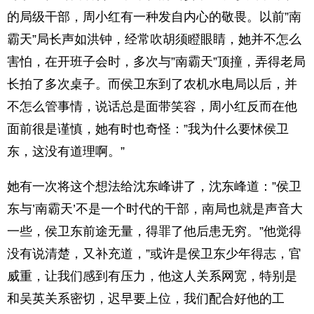
的局级干部，周小红有一种发自内心的敬畏。以前”南
霸天”局长声如洪钟，经常吹胡须瞪眼睛，她并不怎么
害怕，在开班子会时，多次与”南霸天”顶撞，弄得老局
长拍了多次桌子。而侯卫东到了农机水电局以后，并
不怎么管事情，说话总是面带笑容，周小红反而在他
面前很是谨慎，她有时也奇怪：”我为什么要怵侯卫
东，这没有道理啊。”
她有一次将这个想法给沈东峰讲了，沈东峰道：”侯卫
东与’南霸天’不是一个时代的干部，南局也就是声音大
一些，侯卫东前途无量，得罪了他后患无穷。”他觉得
没有说清楚，又补充道，”或许是侯卫东少年得志，官
威重，让我们感到有压力，他这人关系网宽，特别是
和吴英关系密切，迟早要上位，我们配合好他的工