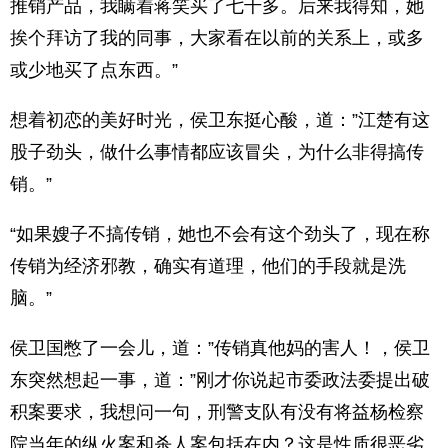
推销产品，我瞒着蒋笑买了七千多。后来我得知，她
挨个拜访了我的同事，大家看在以前的关系上，或多
或少地买了点东西。”
想着初恋的美好时光，侯卫东挺心酸，道：”江楚有这
股子劲头，做什么事情都应该冒尖，为什么非得搞传
销。”
“如果嫂子不搞传销，她也不会有这个劲头了，现在称
传销为经济邪教，确实有道理，他们的手段就是洗
脑。”
侯卫国憋了一会儿，道：”传销真他妈的害人！，侯卫
东突然想起一事，道：”刚才你说起市委政法委提出破
积案要求，我想问一句，刑警支队有没有将益杨检察
院当年的纵火案和杀人案包括在内？这是性质很恶劣