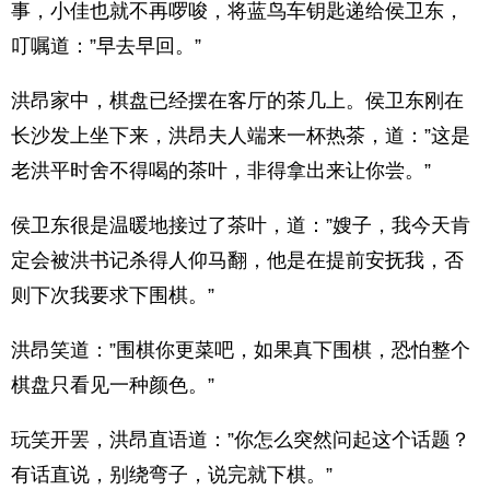
事，小佳也就不再啰唆，将蓝鸟车钥匙递给侯卫东，
叮嘱道：”早去早回。”
洪昂家中，棋盘已经摆在客厅的茶几上。侯卫东刚在
长沙发上坐下来，洪昂夫人端来一杯热茶，道：”这是
老洪平时舍不得喝的茶叶，非得拿出来让你尝。”
侯卫东很是温暖地接过了茶叶，道：”嫂子，我今天肯
定会被洪书记杀得人仰马翻，他是在提前安抚我，否
则下次我要求下围棋。”
洪昂笑道：”围棋你更菜吧，如果真下围棋，恐怕整个
棋盘只看见一种颜色。”
玩笑开罢，洪昂直语道：”你怎么突然问起这个话题？
有话直说，别绕弯子，说完就下棋。”