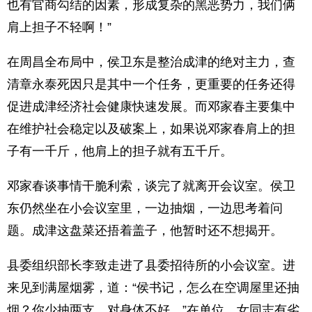
也有官商勾结的因素，形成复杂的黑恶势力，我们俩
肩上担子不轻啊！”
在周昌全布局中，侯卫东是整治成津的绝对主力，查
清章永泰死因只是其中一个任务，更重要的任务还得
促进成津经济社会健康快速发展。而邓家春主要集中
在维护社会稳定以及破案上，如果说邓家春肩上的担
子有一千斤，他肩上的担子就有五千斤。
邓家春谈事情干脆利索，谈完了就离开会议室。侯卫
东仍然坐在小会议室里，一边抽烟，一边思考着问
题。成津这盘菜还捂着盖子，他暂时还不想揭开。
县委组织部长李致走进了县委招待所的小会议室。进
来见到满屋烟雾，道：“侯书记，怎么在空调屋里还抽
烟？你少抽两支，对身体不好。”在单位，女同志有劣