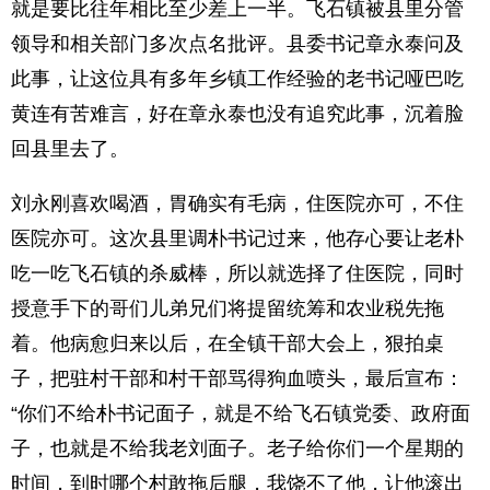
就是要比往年相比至少差上一半。飞石镇被县里分管
领导和相关部门多次点名批评。县委书记章永泰问及
此事，让这位具有多年乡镇工作经验的老书记哑巴吃
黄连有苦难言，好在章永泰也没有追究此事，沉着脸
回县里去了。
刘永刚喜欢喝酒，胃确实有毛病，住医院亦可，不住
医院亦可。这次县里调朴书记过来，他存心要让老朴
吃一吃飞石镇的杀威棒，所以就选择了住医院，同时
授意手下的哥们儿弟兄们将提留统筹和农业税先拖
着。他病愈归来以后，在全镇干部大会上，狠拍桌
子，把驻村干部和村干部骂得狗血喷头，最后宣布：
“你们不给朴书记面子，就是不给飞石镇党委、政府面
子，也就是不给我老刘面子。老子给你们一个星期的
时间，到时哪个村敢拖后腿，我饶不了他，让他滚出