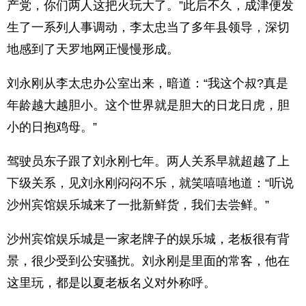
产党，你们两人这把火玩大了。”此后不久，成津便发
生了一系列人事调动，李太忠当了多年县领导，深切
地感到了天罗地网正慢慢形成。
刘永刚从李太忠办公室出来，暗道：“我这个叔?真是
年龄越大越胆小。这个世界就是胆大的日龙日虎，胆
小的日抱鸡母。”
驾驶员东子跟了刘永刚七年。两人关系早就超越了上
下级关系，见刘永刚闷闷不乐，就笑嘻嘻地道：“听说
沙州宾馆娱乐城来了一批新鲜货，我们去尝鲜。”
沙州宾馆娱乐城是一家老牌子的娱乐城，老板很有背
景，很少受到公安骚扰。刘永刚是里面的常客，他在
这里玩，都是以夏老板名义对外称呼。