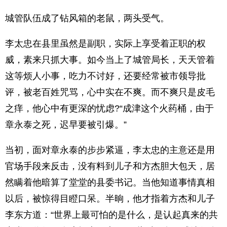
城管队伍成了钻风箱的老鼠，两头受气。
李太忠在县里虽然是副职，实际上享受着正职的权
威，素来只抓大事。如今当上了城管局长，天天管着
这等烦人小事，吃力不讨好，还要经常被市领导批
评，被老百姓咒骂，心中实在不爽。而不爽只是皮毛
之痒，他心中有更深的忧虑?“成津这个火药桶，由于
章永泰之死，迟早要被引爆。”
当初，面对章永泰的步步紧逼，李太忠的主意还是用
官场手段来反击，没有料到儿子和方杰胆大包天，居
然瞒着他暗算了堂堂的县委书记。当他知道事情真相
以后，被惊得目瞪口呆。半晌，他才指着方杰和儿子
李东方道：“世界上最可怕的是什么，是认起真来的共