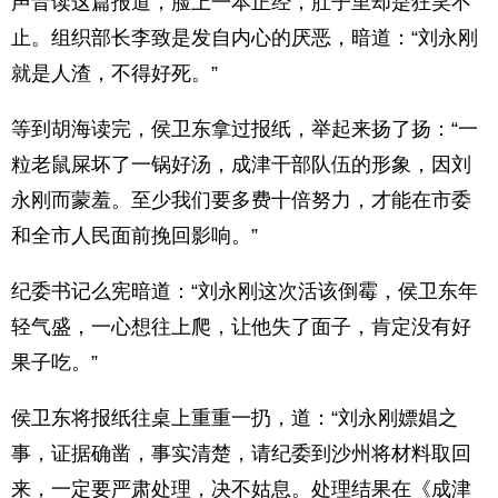
声音读这篇报道，脸上一本正经，肚子里却是狂笑不
止。组织部长李致是发自内心的厌恶，暗道：“刘永刚
就是人渣，不得好死。”
等到胡海读完，侯卫东拿过报纸，举起来扬了扬：“一
粒老鼠屎坏了一锅好汤，成津干部队伍的形象，因刘
永刚而蒙羞。至少我们要多费十倍努力，才能在市委
和全市人民面前挽回影响。”
纪委书记么宪暗道：“刘永刚这次活该倒霉，侯卫东年
轻气盛，一心想往上爬，让他失了面子，肯定没有好
果子吃。”
侯卫东将报纸往桌上重重一扔，道：“刘永刚嫖娼之
事，证据确凿，事实清楚，请纪委到沙州将材料取回
来，一定要严肃处理，决不姑息。处理结果在《成津