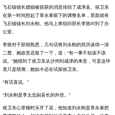
飞石镇镇长嫖娼被抓获的消息传回了成津县。侯卫东
在第一时间想起了章永泰留下的调整名单，里面就有
飞石镇镇长刘永刚。他马上将组织部长李致叫到了办
公室。
李致对干部很熟悉，几句话将刘永刚的简历谈得一清
二楚。她故意迟疑了一下，道：“有一事不知该不该
说。”她猜到了侯卫东从沙州到成津的来意，可是这毕
竟只是猜测，她如今还在试探侯卫东。
“有话直说。”
“刘永刚是李太忠副县长的外侄。”
侯卫东心里顿时乐开了花，他知道刘永刚是章永泰想