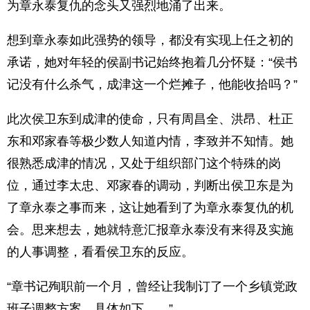
为章永泰复仇的念头又强烈地涌了出来。
想到章永泰如此强势的领导，都没有实现上任之初的
承诺，她对年轻的侯副书记始终抱着几分怀疑：“侯书
记没有什么杀气，成津这一个烂摊子，他能收拾吗？”
此次侯卫东到成津的使命，只有周昌全、洪昂、杜正
东和邓家春等极少数人知道内情，李致并不知情。她
很熟悉成津的情况，又处于组织部门这个特殊的岗
位，通过李太忠、邓家春的调动，判断出侯卫东是为
了章永泰之事而来，这让她看到了为章永泰复仇的机
会。思来想去，她就特意汇报章永泰没有来得及实施
的人事调整，看看侯卫东的反应。
“章书记殉职前一个月，曾经让我制订了一个乡镇党政
班子调整方案，具体如下……”