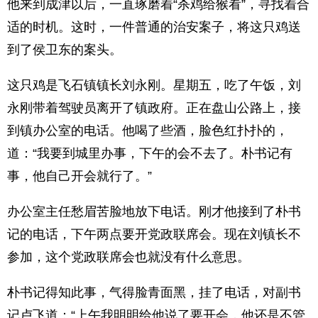
他来到成津以后，一直琢磨着“杀鸡给猴看”，寻找着合
适的时机。这时，一件普通的治安案子，将这只鸡送
到了侯卫东的案头。
这只鸡是飞石镇镇长刘永刚。星期五，吃了午饭，刘
永刚带着驾驶员离开了镇政府。正在盘山公路上，接
到镇办公室的电话。他喝了些酒，脸色红扑扑的，
道：“我要到城里办事，下午的会不去了。朴书记有
事，他自己开会就行了。”
办公室主任愁眉苦脸地放下电话。刚才他接到了朴书
记的电话，下午两点要开党政联席会。现在刘镇长不
参加，这个党政联席会也就没有什么意思。
朴书记得知此事，气得脸青面黑，挂了电话，对副书
记卢飞道：“上午我明明给他说了要开会，他还是不管