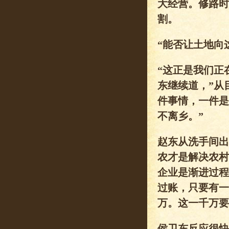
大经营。修路时
割。
“能否让土地向
“这正是我们正
东继续道，”从
件事情，一件是
不离乡。”
赵东从洗手间出
农才是解决农村
企业是渐进过程
过账，只要有一
万。这一千万要
侯卫东反应很快