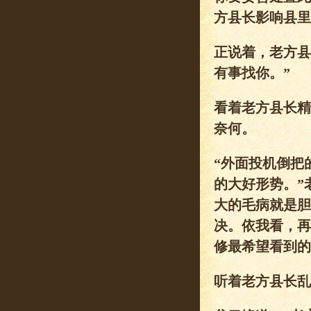
方县长影响县里
正说着，老方县
有事找你。”
看着老方县长精
奈何。
“外面投机倒把
的大好形势。”
大的毛病就是胆
决。依我看，再
修最希望看到的
听着老方县长乱