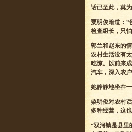
话已至此，莫为
粟明俊暗道：”
检查组长，只怕
郭兰和赵东的情
农村生活没有太
吃惊。以前来成
汽车，深入农户
她静静地坐在一
粟明俊对农村话
多种经营，这也
“双河镇是县里