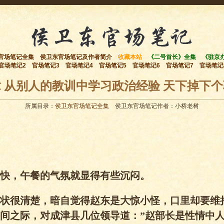
官场笔记全集
侯卫东官场笔记及作者简介
收藏本站
《二号首长》全集
《驻京
官场笔记2
官场笔记3
官场笔记4
官场笔记5
官场笔记6
官场笔记7
官场笔记
 从别人的教训中学习政治经验 天下掉下
所属目录：
侯卫东官场笔记全集
侯卫东官场笔记作者：小桥老树
快，午餐的气氛就显得有些沉闷。
状很清楚，暗自觉得赵东是大惊小怪，口里却要维
间之际，对成津县几位领导道：”赵部长是性情中