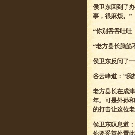
侯卫东回到了办
事，很麻烦。”
“你别吞吞吐吐
“老方县长脑筋
侯卫东反问了一
谷云峰道：”我
老方县长在成津
年。可是外孙和
的打击让这位老
侯卫东叹息道：
你要妥善处置此