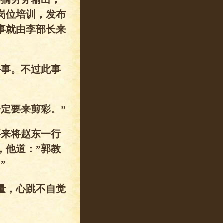
岗位培训，发布
事就由李部长来
”
好事。不过此事
定要来剪彩。”
要来将赵东一行
，他道：”郭教
”
量，心跳不自觉