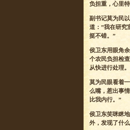
负担重，心里特
副书记莫为民以
道：”我在研究
挺不错。”
侯卫东用眼角余
个农民负担检查
从快进行处理。
莫为民眼看着一
么嘴，惹出事情
比我内行。”
侯卫东笑咪眯地
外，发现了什么