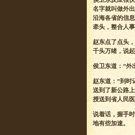
名字就叫做外出
沿海各省的信息
牵头，整合人事
赵东点了点头，
千头万绪，说起
侯卫东道：”外
赵东道：”到时
送到了新公路上
授送到省人民医
说着话，握手时
地有些加速。