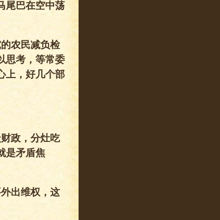
马尾巴在空中荡
究的农民减负检
以思考，等常委
心上，好几个部
级财政，分灶吃
就是矛盾焦
要外出维权，这