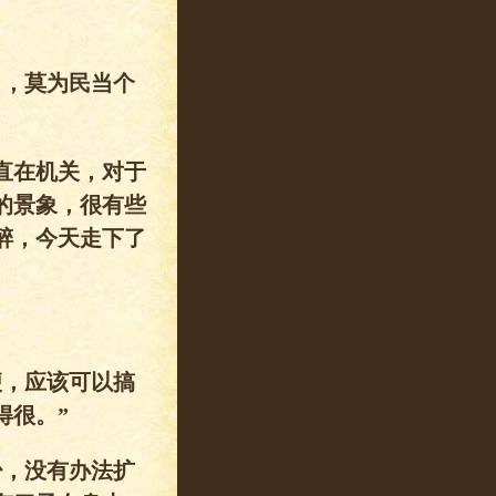
了，莫为民当个
直在机关，对于
的景象，很有些
醉，今天走下了
便，应该可以搞
得很。”
少，没有办法扩