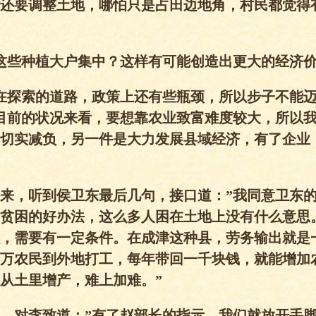
还要调整土地，哪怕只是占田边地角，村民都觉得
这些种植大户集中？这样有可能创造出更大的经济价
在探索的道路，政策上还有些瓶颈，所以步子不能迈
目前的状况来看，要想靠农业致富难度较大，所以
切实减负，另一件是大力发展县域经济，有了企业
来，听到侯卫东最后几句，接口道：”我同意卫东
贫困的好办法，这么多人困在土地上没有什么意思
，需要有一定条件。在成津这种县，劳务输出就是
万农民到外地打工，每年带回一千块钱，就能增加
从土里增产，难上加难。”
，对李致道：”有了赵部长的指示，我们就放开手