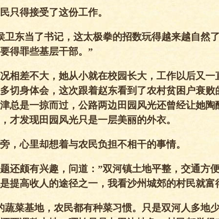
民只得接受了这份工作。
侯卫东当了书记，这太极拳的招数玩得越来越自然
要得罪些基层干部。”
况相差不大，她从小就在校园长大，工作以后又一
多切身体会，这次跟着赵东看到了农村贫困户衰败
津总是一掠而过，公路两边田园风光还曾经让她陶
，才发现田园风光只是一层美丽的外衣。
旁，心里却想着与农民负担不相干的事情。
题还颇有兴趣，问道：”双河镇土地平整，交通方
是提高收人的途径之一，我看沙州城郊的村民就富
的蔬菜基地，农民都有种菜习惯。只是双河人多地