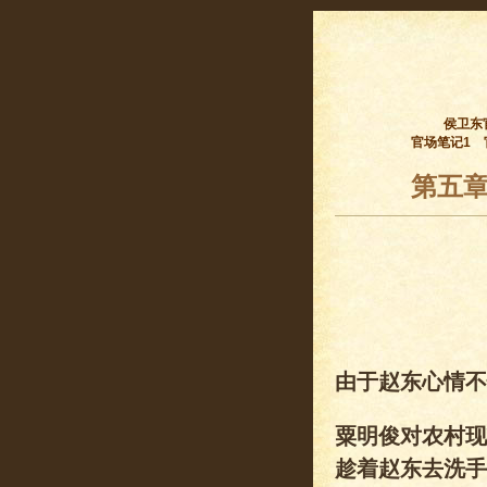
侯卫东
官场笔记1
第五章
由于赵东心情不
粟明俊对农村现
趁着赵东去洗手