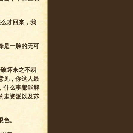
怎么才回来，我
峰是一脸的无可
会破坏来之不易
意见，你这人最
，什么事都能解
的走资派以及苏
眼色。