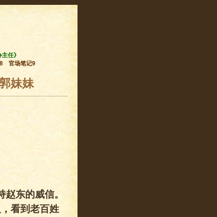
办主任》
8
官场笔记9
个郭妹妹
持赵东的威信。
人，看到老百姓