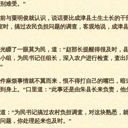
别难受。”
前与粟明俊就认识，说话要比成津县土生土长的干
室时，搞过农民负担问题的调查，客观地说，成津
光瞟了一眼莫为民，道：”赵部长提醒得很及时，
小组，为民书记任组长，深入农户进行检査，査出
”
件麻烦事情就不翼而来，恨不得打自己的嘴巴，暗
到身上。”口里道：”此事还是由朱县长来负责，他
道：”为民书记搞过农村负担调査，对这块熟悉，
问题，你处理起来也及时。”