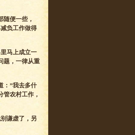
部随便一些，
县减负工作做得
县里马上成立一
问题，一律从重
道：”我去多什
分管农村工作，
就别谦虚了，另