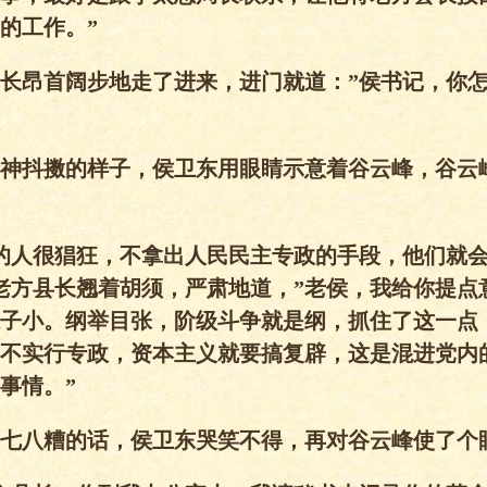
的工作。”
长昂首阔步地走了进来，进门就道：”侯书记，你
神抖擞的样子，侯卫东用眼睛示意着谷云峰，谷云
的人很猖狂，不拿出人民民主专政的手段，他们就
老方县长翘着胡须，严肃地道，”老侯，我给你提点
子小。纲举目张，阶级斗争就是纲，抓住了这一点
不实行专政，资本主义就要搞复辟，这是混进党内
事情。”
七八糟的话，侯卫东哭笑不得，再对谷云峰使了个