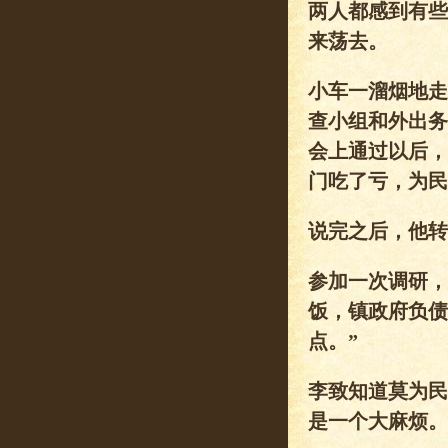
两人都感到有些
来荡去。
小车一溜烟地走
查小组和外出务
会上通过以后，
门吃了亏，为民
说完之后，他转
参加一次调研，
饭，镇政府负债
点。”
李致知道莫为民
是一个大麻烦。