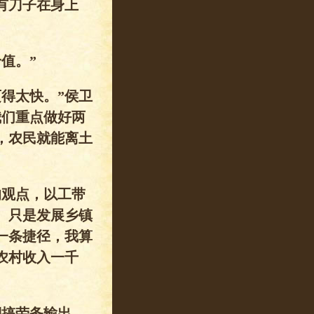
有刀子在身上
值。”
得太快。”侯卫
我们重点做好两
，农民就能离土
的观点，以工带
。只是发展乡镇
一条捷径，我算
农村收入一千
脚搞劳务输出，