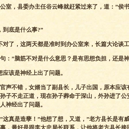
公室，县委办主任谷云峰就赶紧过来了，道：”侯
，到底是什么事?”
不对了，这两天都是准时到办公室来，长篇大论谈工
句：”脑筋不对是什么意思？是有思想负担，还是神
想应该是神经上出了问题。
官声不错，女婿当了副县长，儿子出国，原本应该
孙子不走正道，现在孙子葬命于深山，外孙进了公
人神经出了问题。
”这真是造孽！”他想了想，又道，”老方县长是有
事，最好是跟李太忠局长联系，让他将老方县长接