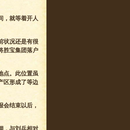
间，就等着开人
前状况还是有很
将胜宝集团落户
地点。此位置虽
产区形成了等边
报会结束以后，
烟，与刘兵相对