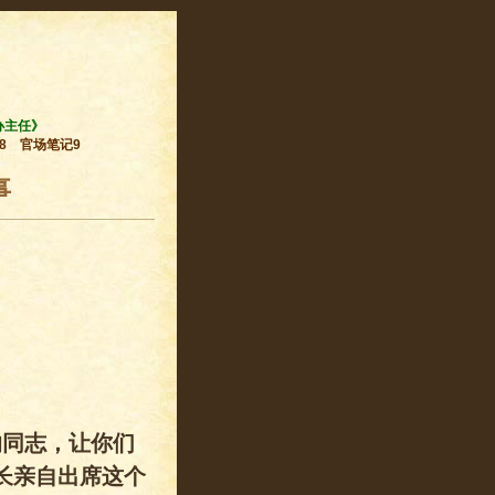
办主任》
8
官场笔记9
事
的同志，让你们
长亲自出席这个