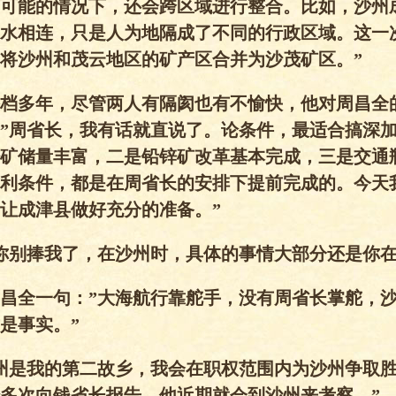
可能的情况下，还会跨区域进行整合。比如，沙州
水相连，只是人为地隔成了不同的行政区域。这一
将沙州和茂云地区的矿产区合并为沙茂矿区。”
档多年，尽管两人有隔阂也有不愉快，他对周昌全
”周省长，我有话就直说了。论条件，最适合搞深
矿储量丰富，二是铅锌矿改革基本完成，三是交通
利条件，都是在周省长的安排下提前完成的。今天
让成津县做好充分的准备。”
你别捧我了，在沙州时，具体的事情大部分还是你在
昌全一句：”大海航行靠舵手，没有周省长掌舵，
是事实。”
州是我的第二故乡，我会在职权范围内为沙州争取
多次向钱省长报告，他近期就会到沙州来考察。”