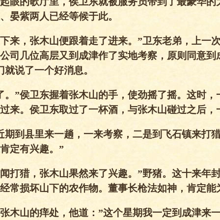
起眼的歌厅里，侯卫东就被服务员带到了最豪华的
、晏紫两人已经等候于此。
下来，张木山便跟着走了进来。”卫东老弟，上一
公司几位高层又到成津作了实地考察，原则同意到
门就说了一个好消息。
了。”侯卫东握着张木山的手，使劲摇了摇。这时，
过来。侯卫东取过了一杯酒，与张木山碰过之后，
近期到县里来一趟，一来考察，二是到飞石镇来打
肯定有兴趣。”
听闻打猎，张木山果然来了兴趣。”野猪。这十来年
经常损坏山下的农作物。董事长枪法如神，肯定能
张木山的痒处，他道：”这个星期我一定到成津来