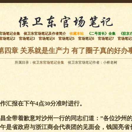
官场笔记全集
侯卫东官场笔记及作者简介
收藏本站
《二号首长》全集
《驻京
官场笔记2
官场笔记3
官场笔记4
官场笔记5
官场笔记6
官场笔记7
官场笔记
第四章 关系就是生产力 有了圈子真的好办
所属目录：
侯卫东官场笔记全集
侯卫东官场笔记作者：小桥老树
作汇报在下午4点30分准时进行。
昌全带着歉意对沙州一行的同志们道：”各位沙州
午是省政府与浙江商会代表团的见面会，钱国亮省