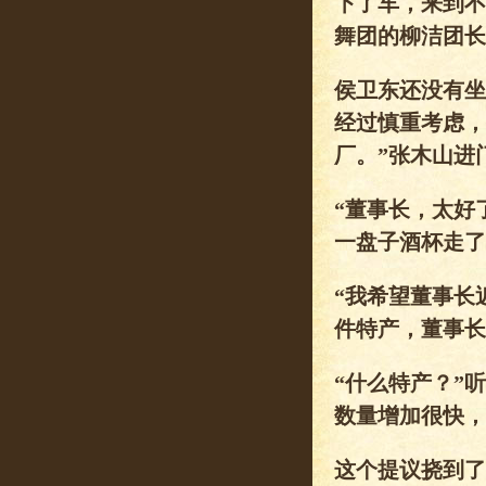
下了车，来到不
舞团的柳洁团长
侯卫东还没有坐
经过慎重考虑，
厂。”张木山进
“董事长，太好
一盘子酒杯走了
“我希望董事长
件特产，董事长
“什么特产？”
数量增加很快，
这个提议挠到了