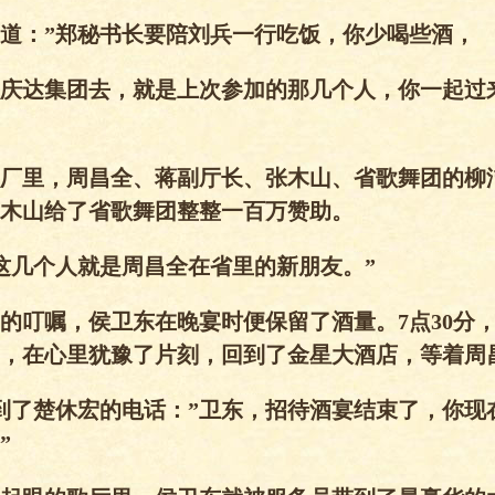
道：”郑秘书长要陪刘兵一行吃饭，你少喝些酒，
庆达集团去，就是上次参加的那几个人，你一起过
厂里，周昌全、蒋副厅长、张木山、省歌舞团的柳
木山给了省歌舞团整整一百万赞助。
这几个人就是周昌全在省里的新朋友。”
的叮嘱，侯卫东在晚宴时便保留了酒量。7点30分
，在心里犹豫了片刻，回到了金星大酒店，等着周
到了楚休宏的电话：”卫东，招待酒宴结束了，你现
”