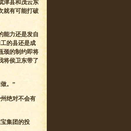
成津县和茂云东
次就有可能打破
的能力还是发自
加工的县还是成
瓶颈的制约即将
我将侯卫东带了
做。”
沙州绝对不会有
胜宝集团的投