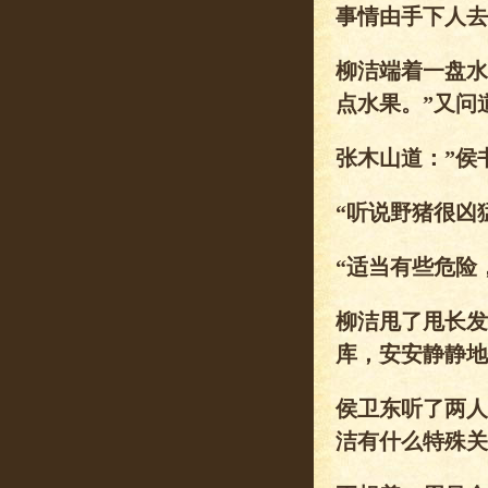
事情由手下人去
柳洁端着一盘水
点水果。”又问
张木山道：”侯
“听说野猪很凶
“适当有些危险
柳洁甩了甩长发
库，安安静静地
侯卫东听了两人
洁有什么特殊关