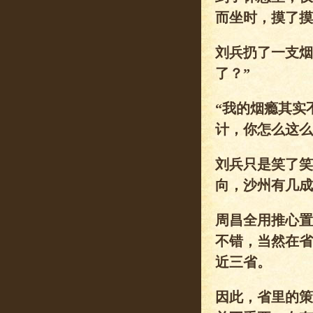
而坐时，摸了摸
刘兵扔了一支烟
了？”
“我的烟瘾其实
计，你怎么这么
刘兵只是笑了笑
向，沙州有几成
周昌全用推心置
不错，当然在省
近三省。
因此，省里的策