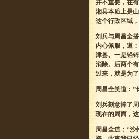
并不重要，在有
湘县本质上是山
这个行政区域，
刘兵与周昌全搭
内心佩服，道：
津县。一是铅锌
消除。后两个有
过来，就是为了
周昌全笑道：”
刘兵刻意捧了周
现在的局面，这
周昌全道：”沙
资。此事我已经