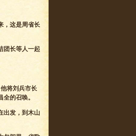
来，这是周省长
洁团长等人一起
，他将刘兵市长
昌全的召唤。
在出发，到木山