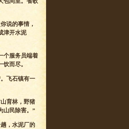
大包间里。省歌
次你说的事情，
成津开水泥
一个服务员端着
一饮而尽。
猎。飞石镇有一
封山育林，野猪
为山民除害。”
一趟，水泥厂的