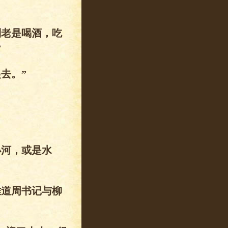
别老是喝酒，吃
”
去。”
小河，或是水
难道周书记与柳