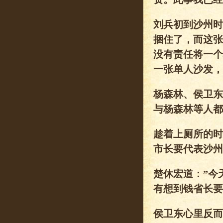
刘兵初到沙州时
捆住了，而这张
没有责任将一个
一张单人沙发，
杨森林、侯卫东
与杨森林等人都
趁着上厕所的时
市长要代表沙州
楚休宏道：”今
有想到钱省长要
侯卫东心里反而