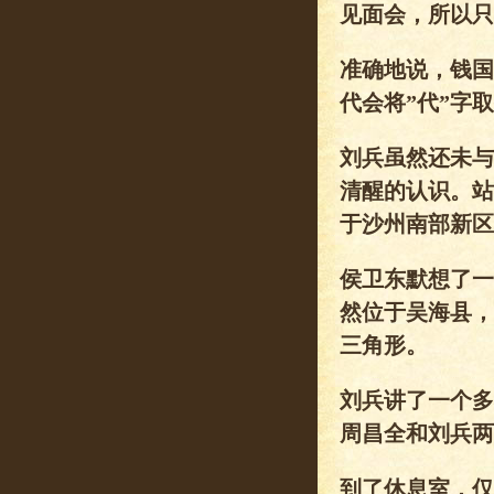
见面会，所以只
准确地说，钱国
代会将”代”字
刘兵虽然还未与
清醒的认识。站
于沙州南部新区
侯卫东默想了一
然位于吴海县，
三角形。
刘兵讲了一个多
周昌全和刘兵两
到了休息室，仅