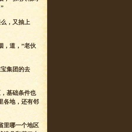
”
怎么，又抽上
烟，道，”老伙
胜宝集团的去
区，基础条件也
里各地，还有邻
省里哪一个地区