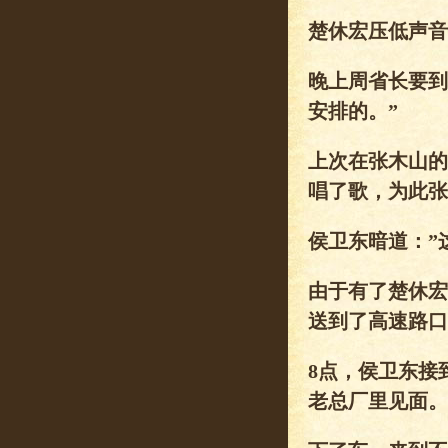
楚休宏压低声音
晚上周省长要到
安排的。”
上次在张木山的
唱了歌，为此张
侯卫东暗道：”
由于有了楚休宏
送到了高速路口
8点，侯卫东接
老总厂里见面。