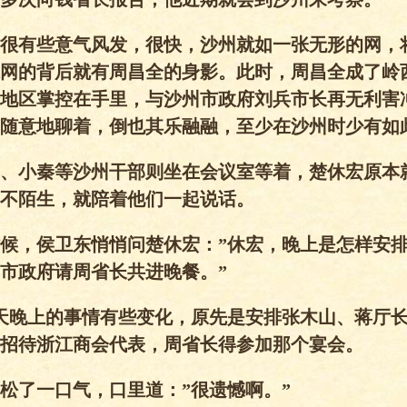
很有些意气风发，很快，沙州就如一张无形的网，
网的背后就有周昌全的身影。此时，周昌全成了岭
地区掌控在手里，与沙州市政府刘兵市长再无利害
随意地聊着，倒也其乐融融，至少在沙州时少有如
、小秦等沙州干部则坐在会议室等着，楚休宏原本
不陌生，就陪着他们一起说话。
候，侯卫东悄悄问楚休宏：”休宏，晚上是怎样安
市政府请周省长共进晚餐。”
天晚上的事情有些变化，原先是安排张木山、蒋厅
招待浙江商会代表，周省长得参加那个宴会。
松了一口气，口里道：”很遗憾啊。”