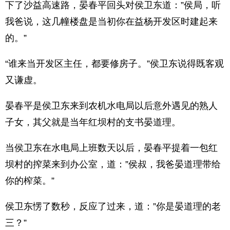
下了沙益高速路，晏春平回头对侯卫东道：”侯局，听
我爸说，这几幢楼盘是当初你在益杨开发区时建起来
的。”
“谁来当开发区主任，都要修房子。”侯卫东说得既客观
又谦虚。
晏春平是侯卫东来到农机水电局以后意外遇见的熟人
子女，其父就是当年红坝村的支书晏道理。
当侯卫东在水电局上班数天以后，晏春平提着一包红
坝村的搾菜来到办公室，道：”侯叔，我爸晏道理带给
你的榨菜。”
侯卫东愣了数秒，反应了过来，道：”你是晏道理的老
三？”