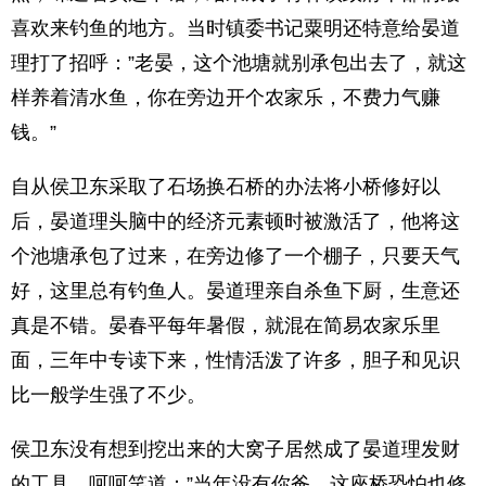
喜欢来钓鱼的地方。当时镇委书记粟明还特意给晏道
理打了招呼：”老晏，这个池塘就别承包出去了，就这
样养着清水鱼，你在旁边开个农家乐，不费力气赚
钱。”
自从侯卫东采取了石场换石桥的办法将小桥修好以
后，晏道理头脑中的经济元素顿时被激活了，他将这
个池塘承包了过来，在旁边修了一个棚子，只要天气
好，这里总有钓鱼人。晏道理亲自杀鱼下厨，生意还
真是不错。晏春平每年暑假，就混在简易农家乐里
面，三年中专读下来，性情活泼了许多，胆子和见识
比一般学生强了不少。
侯卫东没有想到挖出来的大窝子居然成了晏道理发财
的工具，呵呵笑道：”当年没有你爸，这座桥恐怕也修