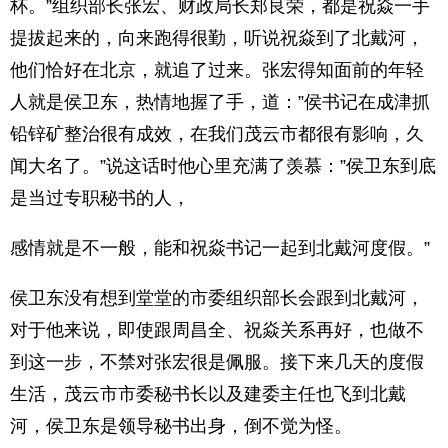
杯。”组织部长张宏、财政局长郑良荣，都是祝焱一手
提拔起来的，向来跑得很勤，听说祝焱到了北戴河，
他们恰好在北京，就追了过来。张宏得知面前的年轻
人就是侯卫东，热情地握了手，道：”侯书记在成津抓
铅锌矿整治很有成效，在我们茂云市都很有影响，久
闻大名了。”说这话时他心里充满了羡慕：”侯卫东到底
是当过专职秘书的人，
感情就是不一般，能和祝焱书记一起到北戴河度假。”
侯卫东没有想到堂堂的市委组织部长会跟到北戴河，
对于他来说，即使跟周昌全、祝焱关系再好，也做不
到这一步，不禁对张宏很是佩服。接下来几天的度假
生活，茂云市市委秘书长以及建委主任也飞到北戴
河，侯卫东是领导秘书出身，倒不觉为怪。