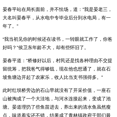
晏春平站在局长面前，并不怯场，道：”我是晏老三，
大名叫晏春平，从水电中专毕业后分到水电局，有一
年了。”
“我当初见你的时候还在读书，一转眼就工作了，你爸
好吗？”侯卫东年龄不大，却有些怀旧了。
晏春平道：”桥修好以后，村民还是找各种理由不交提
留统筹，把我爸气得够戗，现在他也想通了，就在石
坡鱼塘边开起了农家乐，收人比当支书强得多。”
此时红坝桥旁边的石山早就没有了开采价值，一座石
山被掏成了一个大洼地，与河水连接起来，变成了池
塘。晏道理扔了些鱼苗进去，养出来的清水鱼虽然瘦
点，味道着实还不错，结果成了青林镇政府干部们最