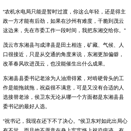
“农机水电局只能是暂时过渡，你这么年轻，还是得主
政一方才能有后劲，如果在沙州有难度，干脆到茂云
这边来，先在市委工作一段时间，我把东湘交给你。”
茂云市东湘县与成津县是田土相连，矿藏、气候、人
口很接近，只是从交通的角度来说，东湘更加偏僻，
改革春风吹进茂云，也没能催生出什么成果。
东湘县县委书记老涂为人油滑得紧，对啃硬骨头的工
作是能拖就拖，祝焱很不满意，可是又没有合适的人
选接替老涂，侯卫东无论从哪一个方面都是东湘县县
委书记的最好人选。
“祝书记，我现在还下不了决心。”侯卫东对如此出局心
有不甘，而且他不愿意在身上牢牢烙上祝焱痕迹，有