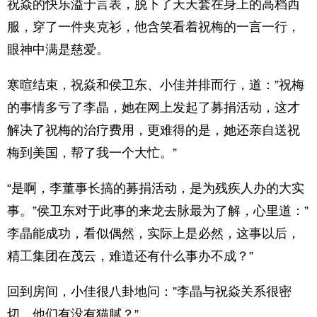
祝焱的快乐溢于言表，脱下了天天套在身上的高档西
服，穿了一件夹克衫，他含笑看着祝梅的一言一行，
眼神中满是慈爱。
寒暄结束，祝焱和侯卫东、小佳并排而行，道：”祝梅
的事情多亏了李晶，她在网上发起了募捐活动，这才
解决了祝梅的治疗费用，更难得的是，她还亲自送祝
梅到美国，帮了我一个大忙。”
“是啊，李董事长搞的募捐活动，是为残疾人办的大实
事。”侯卫东对于此事的来龙去脉最为了解，心里道：”
李晶能成功，看似偶然，实际上是必然，这事以后，
精工集团在茂云，难道还有什么事办不成？”
回到房间，小佳很八卦地问：”李晶与祝焱关系很密
切，他们有没有猫膩？”