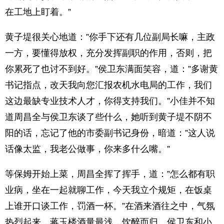
在工地上盯着。”
黄子堤很关心地道：”你手下还有几位副局长嘛，主政
一方，要懂得放权，充分发挥副职的作用，否则，把
你累死了也讨不到好。”侯卫东满面笑容，道：”多谢黄
书记指点，改天我向您汇报农机水电局的工作，我们
这边最缺专业技术人才，你得支持我们。”小佳并不知
道周昌全与侯卫东谈了些什么，她听到黄子堤不阴不
阳的话，忘记了他的市委副书记身份，暗道：”这人说
话像太监，我老公做事，你来多什么嘴。”
等保姆开始上菜，周昌全挥了挥手，道：”怎么都有职
业病，坐在一起就聊工作，今天我立个规矩，在饭桌
上谁开口谈工作，罚酒一杯。”在酒来酒往之中，气氛
热烈起来，蒋玉楼酒量最浅，饮醉而归。侯卫东和小