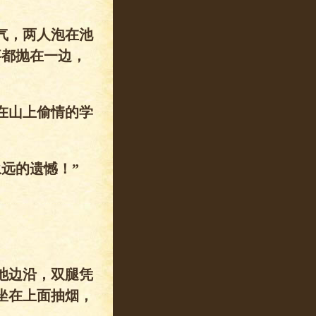
气，两人泡在池
事都抛在一边，
在山上偷情的学
远的遗憾！”
池边沿，双腿凭
坐在上面抽烟，