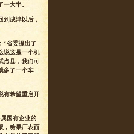
了一大半。
回到成津以后，
：”省委提出了
么说这是一个机
试点县，我们可
就多了一个车
说有希望重启开
县属国有企业的
损，糖果厂表面