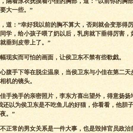
，隔着泳衣抚摸着小佳的胸部，道：”以前你的胸
要大一些。”
，道：”幸好我以前的胸不算大，否则就会变形得
同学，给小孩子喂了奶以后，乳房就下垂得厉害，
就垂到皮带上了。”
幅现实而可怕的画面，让侯卫东不禁有些欷戯。
心腹手下等在脱尘温泉，当侯卫东与小佳在第二天
相机的镜头。
佳手挽手的亲密照片，李东方喜出望外，得意扬扬
我还以为侯卫东是不吃鱼儿的好猫，你看看，他胆
夜。”
不正常的男女关系是一件大事，也是毁掉官员政治