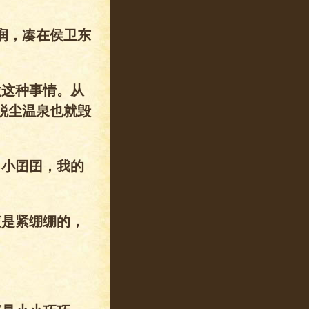
润，凑在侯卫东
做这种事情。从
脱尘温泉也就毁
了小囝囝，我的
腹是紧绷绷的，