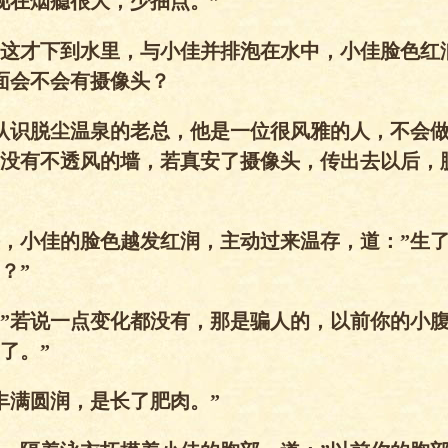
现在烟瘾很大，少抽点。”
这才下到水里，与小佳并排泡在水中，小佳脸色红
面会不会有摄像头？
认识脱尘温泉的老总，他是一位很风雅的人，不会
没有不透风的墙，若真安了摄像头，传出去以后，
，小佳的脸色越发红润，主动过来温存，道：”生
？”
”若说一点变化都没有，那是骗人的，以前你的小
了。”
丰满圆润，是长了肥肉。”