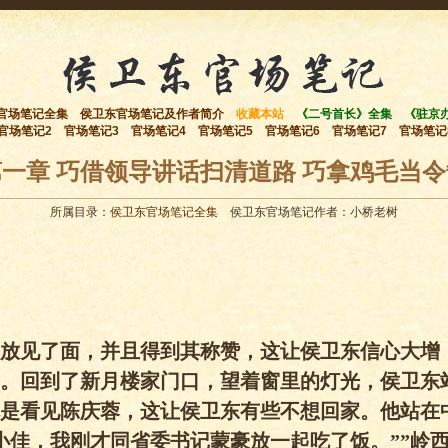
官场笔记全集
侯卫东官场笔记及作者简介
收藏本站
《二号首长》全集
《驻京
官场笔记2
官场笔记3
官场笔记4
官场笔记5
官场笔记6
官场笔记7
官场笔记
第一章 巧借领导讲话扫清道路 巧拿鸡毛当令
所属目录：
侯卫东官场笔记全集
侯卫东官场笔记作者：小桥老树
放见了面，并且得到其称赞，这让侯卫东信心大增
。回到了新月楼家门口，望着窗里的灯光，侯卫东
是看见陈庆蓉，这让侯卫东有些不想回家。他站在
小佳，我刚才同省委书记蒙豪放一起吃了饭。””岭