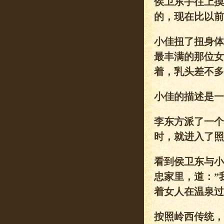
侯卫东手往上摸
的，现在比以前
小佳扭了扭身体
最丰满的那位女
着，乳头差不多
小佳的描述是一
李东方派了一个
时，就进入了照
看到侯卫东与小
忠家里，道：”
着女人在温泉过
按照岭西传统，