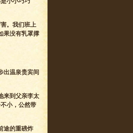
部是小小巧巧
厉害。我们班上
如果没有乳罩撑
步出温泉贵宾间
地来到父亲李太
子不小，公然带
前途的重磅炸