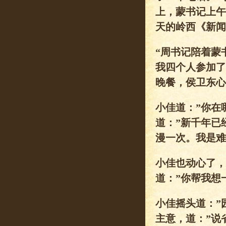
上，蒙书记上午
天的岭西《新闻
“周书记陪着蒙
我四个人参加了
晚餐，侯卫东心
小佳道：”你在
道：”新千年已
漫一次。我是难
小佳也动心了，
道：”你帮我想
小佳摇头道：”
主意，道：”说