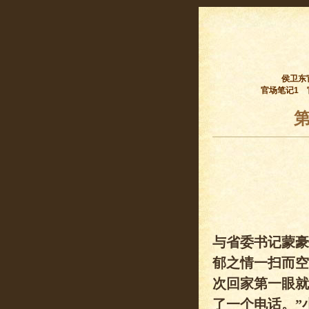
侯卫东
官场笔记1
与省委书记蒙豪
郁之情一扫而空
次回家第一眼就
了一个电话。”