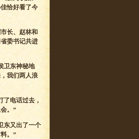
小佳恰好看了今
刘市长、赵林和
同省委书记共进
侯卫东神秘地
来，我们两人浪
打了电话过去，
会。”
卫东又出了一个
料。”