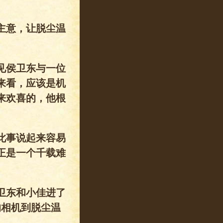
主意，让脱尘温
见侯卫东与一位
来看，应该是机
来欢喜的，他根
此事说起来容易
正是一个千载难
卫东和小佳进了
的相机到脱尘温