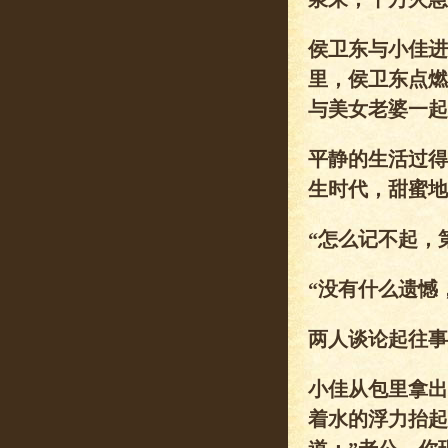
侯卫东与小佳进
里，侯卫东点燃
与美女老婆一起
平静的生活过得
生时代，甜蜜地
“怎么记不起，
“没有什么遗憾
两人谈论起往事
小佳从包里拿出
着水的浮力抬起