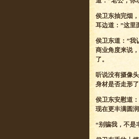
道：”老公，你
侯卫东抽完烟，
耳边道：”这里
侯卫东道：”我
商业角度来说，
了。
听说没有摄像头
身材是否走形了
侯卫东安慰道：
现在更丰满圆润
“别骗我，不是