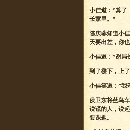
小佳道：”算了
长家里。”
陈庆蓉知道小佳
天要出差，你也
小佳道：”谢局
到了楼下，上了
小佳笑道：”我
侯卫东将蓝鸟车
说谎的人，说起
要课题。