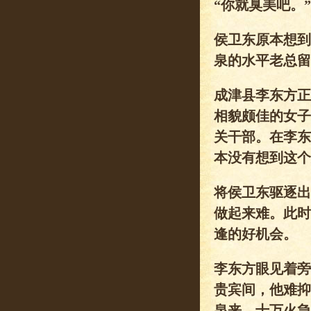
“你就臭美吧。”
侯卫东原本想到
泉的水平老总留
成津县李东方正
相貌颇佳的女子
关干部。在李东
本没有想到这个
将侯卫东驱逐出
做起来难。此时
逢的好机会。
李东方眼见着旁
贵宾间，他难抑
泉来，十万火急