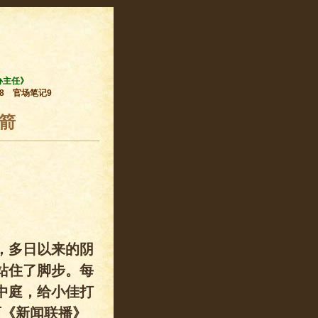
办主任》
8
官场笔记9
箭
，多日以来的阴
站住了脚步。每
中庭，给小佳打
西《新闻联播》