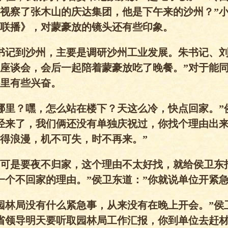
视察了张木山的庆达集团，他是下午来的沙州？”
联播》，对蒙豪放的镜头还有些印象。
书记到沙州，主要是调研沙州工业发展。朱书记、
座谈会，会后一起陪着蒙豪放吃了晚餐。”对于能
里有些兴奋。
哪里？嘿，怎么站在楼下？天这么冷，快点回家。”
经来了，我们俩还没有单独庆祝过，你找个理由出
得浪漫，机不可失，时不再来。”
可是要夜不归家，这个理由不太好找，就给侯卫东
一个不回家的理由。”侯卫东道：”你就说单位开紧急
园林局没有什么紧急事，从来没有在晚上开会。”侯
省领导明天要听取园林局工作汇报，你到单位去赶材