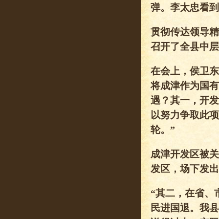
弹。李太忠看到
贯彻传达领导精
召开了全县中层
在会上，侯卫东
将成津作为国有
遇？其一，开发
以努力争取此项
轮。”
成津开发区被关
发区，场下发出
“其二，在省、
民进国退。我县