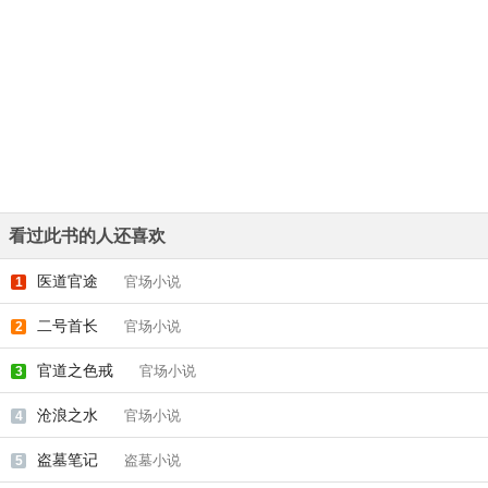
看过此书的人还喜欢
医道官途
官场小说
1
二号首长
官场小说
2
官道之色戒
官场小说
3
沧浪之水
官场小说
4
盗墓笔记
盗墓小说
5