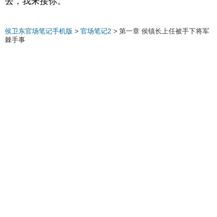
去，我来接你。”
侯卫东官场笔记手机版
>
官场笔记2
>
第一章 侯镇长上任被手下将军
棘手事