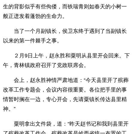
生的背影似乎有些佝偻，而铁瑞青则如春天的小树一
般正迸发着蓬勃的生命力。
当了一个月副镇长，侯卫东终于遇到了当副镇长
以来的第一件棘手之事。
２月9日上午，赵永胜和粟明从县里开会回来。下
午，青林镇政府召开了党政联席会。
会上，赵永胜神情严肃地道：“今天县里开了殡葬
改革工作专题会，会议内容很重要。各位把手里的事
情暂时搁在一边，专心开会，先请粟镇长传达县里精
神。”
粟明拿出文件袋，道：“昨天赵书记和我到县里开
了殡葬改革工作会。殡葬改革是岭西省统一布置的工