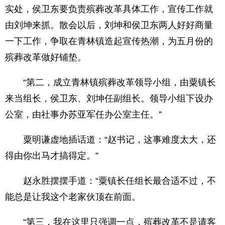
实处，侯卫东要负责殡葬改革具体工作，宣传工作就
由刘坤来抓。散会以后，刘坤和侯卫东两人好好商量
一下工作，争取在青林镇造起宣传热潮，为五月份的
殡葬改革做好铺垫。
“第二，成立青林镇殡葬改革领导小组，由粟镇长
来当组长，侯卫东、刘坤任副组长。领导小组下设办
公室，由社事办苏亚军任办公室主任。”
粟明谦虚地插话道：“赵书记，这事难度太大，还
得由你出马才搞得定。”
赵永胜摆摆手道：“粟镇长任组长最合适不过，不
能总是让我这个老家伙顶在前面。
“第三，我在这里只强调一点，殡葬改革不是请客