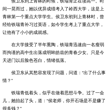
侯卫东到上青林的时候，铁瑞青正在读高一。时
间一晃而过，她以优异成绩考入了岭西大学，这是上
青林第一个重点大学学生。侯卫东初到上青林时，曾
经给铁瑞青补习过英语，如今学生考上了重点大学，
让他有了小小的成就感。
在大学接受了半年熏陶，铁瑞青迅速由一名瘦弱
而拘谨的高中生出落成明眸皓齿的青春少女。只是今
天进门以后脸色苍白，情绪低落。
侯卫东从其愁容发现了问题，问道：“出了什么事
情？”
铁瑞青低着头，似乎在做着思想斗争。过了一会
儿，她抬起了头，道：“侯老师，你开石场是不是赚了
很多钱？”