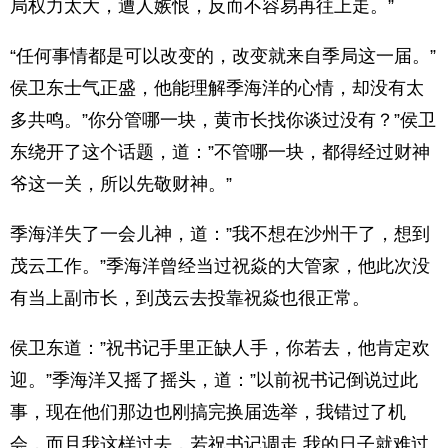
局权力太大，遭人嫉恨，反而不容易再往上走。”
“任何事情都是可以改变的，改变就来自季局这一届。”
侯卫东士气正盛，他能理解季海洋的心情，却没有太
多共鸣。”你分管哪一块，黄市长找你谈过没有？”侯卫
东绕开了这个话题，道：”不管哪一块，都得经过财神
爷这一关，所以先敬财神。”
季海洋失了一会儿神，道：”我不想在沙州干了，想到
茂云工作。”季海洋曾经当过祝焱的大管家，他此次没
有当上副市长，到茂云去投靠祝焱也很正常。
侯卫东道：”祝书记手里正缺人手，你若去，他肯定欢
迎。”季海洋又摇了摇头，道：”以前祝书记倒说过此
事，现在他们那边也刚搞完换届选举，我错过了机
会，而且我这样过去，若祝书记调走.我的日子就难过