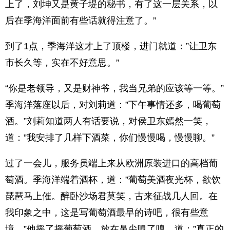
上了，刘坤又是黄子堤的秘书，有了这一层关系，以
后在季海洋面前有些话就得注意了。”
到了1点，季海洋这才上了顶楼，进门就道：”让卫东
市长久等，实在不好意思。”
“你是老领导，又是财神爷，我当兄弟的应该等一等。”
季海洋落座以后，对刘莉道：”下午事情还多，喝葡萄
酒。”刘莉知道两人有话要说，对侯卫东嫣然一笑，
道：”我安排了几样下酒菜，你们慢慢喝，慢慢聊。”
过了一会儿，服务员端上来从欧洲原装进口的高档葡
萄酒。季海洋端着酒杯，道：”葡萄美酒夜光杯，欲饮
琵琶马上催。醉卧沙场君莫笑，古来征战几人回。在
我印象之中，这是写葡萄酒最早的诗吧，很有些意
境。”他摇了摇葡萄酒，放在鼻尖嗅了嗅，道：”真正的