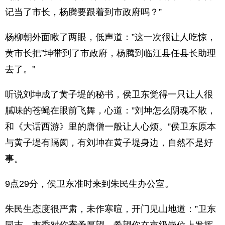
记当了市长，杨腾要跟着到市政府吗？”
杨柳朝外面瞅了两眼，低声道：”这一次很让人吃惊，
黄市长把”坤带到了市政府，杨腾到临江县任县长助理
去了。”
听说刘坤成了黄子堤的秘书，侯卫东觉得一只让人很
膩味的苍蝇在眼前飞舞，心道：”刘坤怎么阴魂不散，
和《大话西游》里的唐僧一般让人心烦。”侯卫东原本
与黄子堤有隔阂，有刘坤在黄子堤身边，自然不是好
事。
9点29分，侯卫东准时来到朱民生办公室。
朱民生态度很严肃，未作寒暄，开门见山地道：”卫东