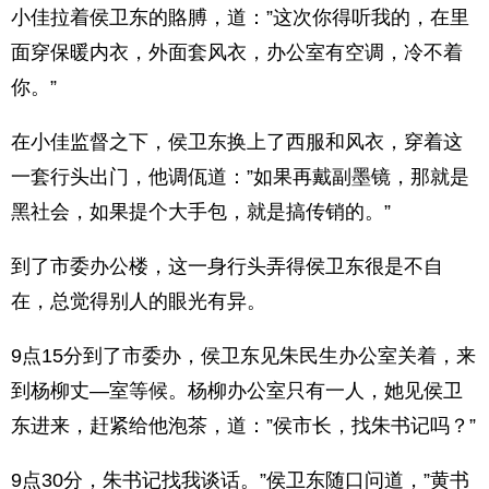
小佳拉着侯卫东的賂膊，道：”这次你得听我的，在里
面穿保暖内衣，外面套风衣，办公室有空调，冷不着
你。”
在小佳监督之下，侯卫东换上了西服和风衣，穿着这
一套行头出门，他调佤道：”如果再戴副墨镜，那就是
黑社会，如果提个大手包，就是搞传销的。”
到了市委办公楼，这一身行头弄得侯卫东很是不自
在，总觉得别人的眼光有异。
9点15分到了市委办，侯卫东见朱民生办公室关着，来
到杨柳丈—室等候。杨柳办公室只有一人，她见侯卫
东进来，赶紧给他泡茶，道：”侯市长，找朱书记吗？”
9点30分，朱书记找我谈话。”侯卫东随口问道，”黄书