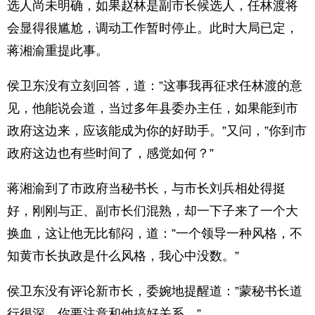
选人尚未明确，如果赵林是副市长候选人，任林渡将
会显得很尴尬，调动工作暂时停止。此时大局已定，
蒋湘渝重提此事。
侯卫东没有立刻回答，道：”这事我再征求任林渡的意
见，他能说会道，当过多年县委办主任，如果能到市
政府这边来，应该能成为你的好助手。”又问，”你到市
政府这边也有些时间了，感觉如何？”
蒋湘渝到了市政府当秘书长，与市长刘兵相处得挺
好，刚刚与正、副市长们混熟，却一下子来了一个大
换血，这让他无比郁闷，道：”一个领导一种风格，不
知黄市长执政是什么风格，我心中没数。”
侯卫东没有评论新市长，委婉地提醒道：”蒙秘书长道
行很深，你要注意和他搞好关系。”