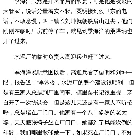
季海洋虽然是排名靠后的常委，可是他是祝焱的
大管家，说话分量着实不轻。粟明接到侯卫东的电
话，不敢怠慢，叫上镇长刘坤就朝铁肩山赶去，他们
刚刚在临时厂房前停了车，就见到季海洋的桑塔纳也
开了过来。
水泥厂的临时负责人高迎兵也赶了过来。
季海洋说明意图以后，高迎兵看了粟明和刘坤一
眼，报告道：“季常委，水泥厂的整个建设很顺利，但
是有三家人总是到厂里闹事。镇里粟书记很重视，亲
自开了一次协调会，但是这几天还是有一家人不听招
呼，总是堵在厂门口。他家有一个八十多岁的老太
婆，天天搬张椅子坐在厂门口。她都到了风能吹倒的
年龄，我们哪里敢碰她一下，如果死在厂门口，不知