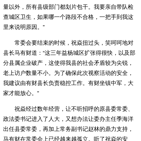
量以外，所有县级部门都划片包干。我要亲自带队检
查城区卫生，如果哪一个路段不合格，一把手到我这
里来说明原因。”
常委会要结束的时候，祝焱扭过头，笑呵呵地对
县长马有财道：“这三年益杨城区扩张得很快，以及部
分县属企业破产，这使得我县的社会矛盾较为尖锐，
老上访户数量不小。为了确保此次视察活动的安全，
我建议由有财县长负责稳控工作。有财坐镇中军，大
家才能放心。”
祝焱经过数年经营，让不听招呼的原县委常委、
政法委书记进入了人大，又想办法让委办主任季海洋
出任县委常委，再加上常务副书记赵林的鼎力支持，
马有财在常委会上已经越来越孤立。听了祝焱的安