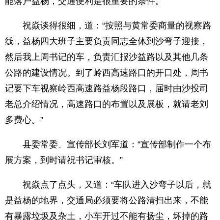
能落户益杨，交通便利是很重要的条件。
祝焱谈得很细，道：“按照与黄常委商量的视察路
线，益杨四大班子主要负责同志全体到沙弯子迎接，
然后我上周书记的车，负责汇报沙益路以及其他几条
公路的建设情况。到了岭西高速路口的开口处，周书
记要下车视察岭西高速路益杨段路口，届时由沙投司
老总介绍情况，高速路口的布置以及展板，就请老刘
多费心。”
县委常委、宣传部长刘军道：“宣传部制作一个布
展方案，到时请祝书记审核。”
祝焱点了点头，又道：“车队进入沙弯子以后，就
是益杨的地界，交通局必须要将公路清扫出来，不能
有暴露垃圾及杂土，小车开过不能有扬尘，坏掉的路