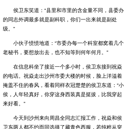
侯卫东笑道：“县里和市里的含金量不同，县委办
的同志外调最多就是副科职，你们一出来就是副处
级。”
小伙子愤愤地道：“市委办每一个科室都窝着几个
老秘书，要想放出去，也不知等到何年何月。”
在信息科坐了接近一个多小时，侯卫东接到祝焱
的电话。祝焱走出沙州市委大楼的时候，脸上洋溢着
掩盖不住的春风，看着同样衣冠楚楚的侯卫东道：“小
侯，人年轻真好，你穿这身西装真是挺拔，比我穿起
来好看。”
今天到沙州来向周昌全同志汇报工作，祝焱和侯
卫东两人都不约而同选择了藏青色西服，若纯粹从穿