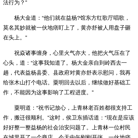
法行为？”
杨大金道：“他们就在益杨?馆东方红歌厅唱歌，
莫名其妙就被一伙地痞盯上了，黄亦舒被人用盘子砸
在头上。”
祝焱诸事缠身，心里火气亦大，他把火气压在了
心头，道：“这事我知道了。杨大金亲自到岭西去一
趟，代表益杨县委、县政府对黄亦舒表示慰问，我再
给张木山打个电话。粟明回去以后，继续做好基础工
作，不能因为这事影响了工程进度。”
粟明道：“祝书记放心，上青林老百姓都很支持工
作，搬迁很顺利。”这时，侯卫东插话道：“现在是应该
好好整一整益杨的社会治安问题了。上青林一位村民
在城里开了一个商店，今天中午刚刚开张，一伙地痞