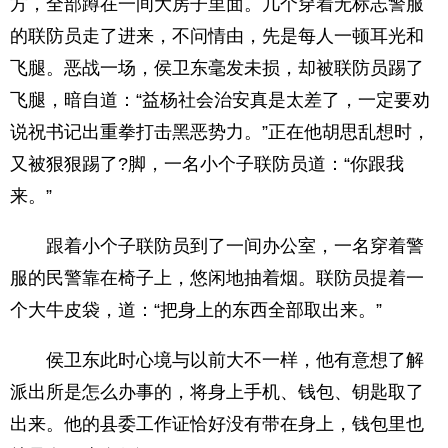
方，全部蹲在一间大房子里面。几个穿着无标志警服
的联防员走了进来，不问情由，先是每人一顿耳光和
飞腿。恶战一场，侯卫东毫发未损，却被联防员踢了
飞腿，暗自道：“益杨社会治安真是太差了，一定要劝
说祝书记出重拳打击黑恶势力。”正在他胡思乱想时，
又被狠狠踢了?脚，一名小个子联防员道：“你跟我
来。”
跟着小个子联防员到了一间办公室，一名穿着警
服的民警靠在椅子上，悠闲地抽着烟。联防员提着一
个大牛皮袋，道：“把身上的东西全部取出来。”
侯卫东此时心境与以前大不一样，他有意想了解
派出所是怎么办事的，将身上手机、钱包、钥匙取了
出来。他的县委工作证恰好没有带在身上，钱包里也