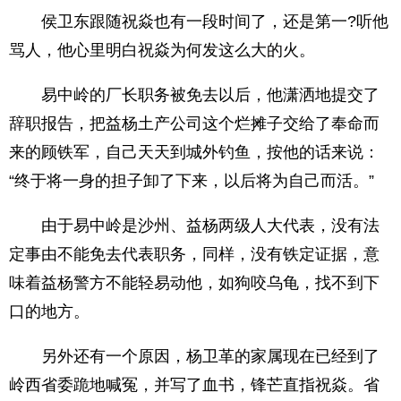
侯卫东跟随祝焱也有一段时间了，还是第一?听他
骂人，他心里明白祝焱为何发这么大的火。
易中岭的厂长职务被免去以后，他潇洒地提交了
辞职报告，把益杨土产公司这个烂摊子交给了奉命而
来的顾铁军，自己天天到城外钓鱼，按他的话来说：
“终于将一身的担子卸了下来，以后将为自己而活。”
由于易中岭是沙州、益杨两级人大代表，没有法
定事由不能免去代表职务，同样，没有铁定证据，意
味着益杨警方不能轻易动他，如狗咬乌龟，找不到下
口的地方。
另外还有一个原因，杨卫革的家属现在已经到了
岭西省委跪地喊冤，并写了血书，锋芒直指祝焱。省