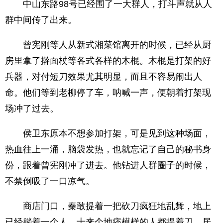
中山东路98号已经围了一大群人，打斗声就从人
群中间传了出来。
曾宪刚等人从新式湘菜馆离开的时候，已经从厨
房里拿了擀面杖等各式各样的木棍。木棍是打架的好
兵器，对付短刀效果尤其明显，而且不容易闹出人
命。他们等到老柳停了车，呐喊一声，便朝着打架现
场冲了过去。
侯卫东原本不想参加打架，可是见到这种场面，
热血往上一涌，脑袋发热，也就忘记了自己的秘书身
份，跟着曾宪刚冲了进去。他钻进人群圈子的时候，
不禁倒吸了一口凉气。
商店门口，秦敢提着一把砍刀疯狂地乱舞，地上
已经躺着一个人，十来个地痞模样的人都提着刀，居