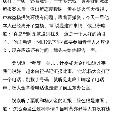
痞打了一顿，还被敲诈了一千多元钱。黄亦舒到派出
所报案以后，派出所态度暧昧，黄亦舒火气大得很，
声称益杨投资环境有问题，嚷着要撤资，今天一早他
本人已经离开了益杨。”听说是这件事情，侯卫东暗
道：“真是想睡觉就遇到枕头，这是一个太好的药引
子。”他主动道：“祝书记下午4点要参加青年人才座谈
会，现在应该还有时间，我先去给他报告一声。”
粟明道：“稍等一会儿，计委杨大金也知道此事，
我们说好一起来向祝书记汇报此事。”他给杨大金打了
一个电话，刚拨了号码，就听见走廊上响起了电话
声，杨大金拿着电话也走进了侯卫东办公室。
祝焱听了粟明和杨大金的汇报，脸色很是难看，
道：“怎么会发生这种事情？当时黄亦舒等人有没有违