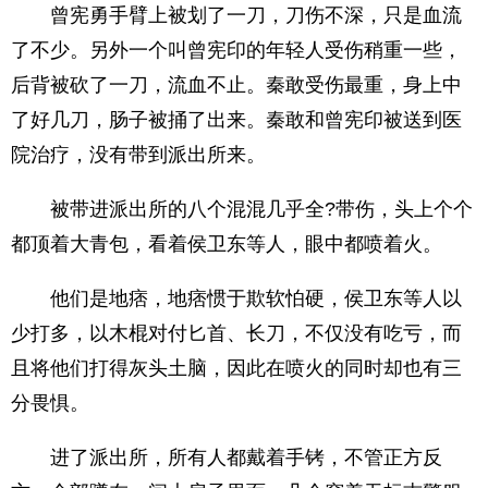
曾宪勇手臂上被划了一刀，刀伤不深，只是血流
了不少。另外一个叫曾宪印的年轻人受伤稍重一些，
后背被砍了一刀，流血不止。秦敢受伤最重，身上中
了好几刀，肠子被捅了出来。秦敢和曾宪印被送到医
院治疗，没有带到派出所来。
被带进派出所的八个混混几乎全?带伤，头上个个
都顶着大青包，看着侯卫东等人，眼中都喷着火。
他们是地痞，地痞惯于欺软怕硬，侯卫东等人以
少打多，以木棍对付匕首、长刀，不仅没有吃亏，而
且将他们打得灰头土脑，因此在喷火的同时却也有三
分畏惧。
进了派出所，所有人都戴着手铐，不管正方反