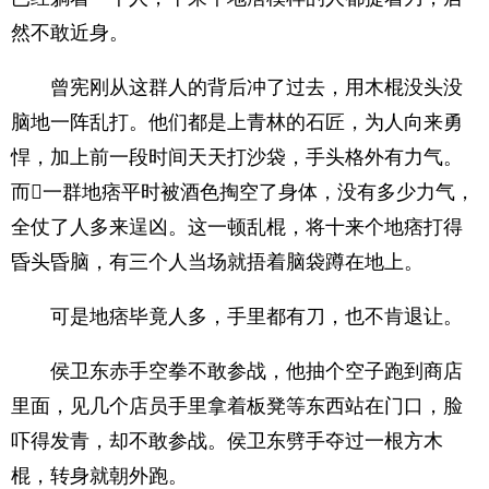
然不敢近身。
曾宪刚从这群人的背后冲了过去，用木棍没头没
脑地一阵乱打。他们都是上青林的石匠，为人向来勇
悍，加上前一段时间天天打沙袋，手头格外有力气。
而一群地痞平时被酒色掏空了身体，没有多少力气，
全仗了人多来逞凶。这一顿乱棍，将十来个地痞打得
昏头昏脑，有三个人当场就捂着脑袋蹲在地上。
可是地痞毕竟人多，手里都有刀，也不肯退让。
侯卫东赤手空拳不敢参战，他抽个空子跑到商店
里面，见几个店员手里拿着板凳等东西站在门口，脸
吓得发青，却不敢参战。侯卫东劈手夺过一根方木
棍，转身就朝外跑。