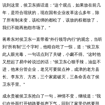
说到这里，侯卫东插话道：”这个观点，如果放在前几
年，是符合现状的，现在国有企业改革这么多年，除
了所有制未变，该松绑的都松了，该放的权都放了，
我们不能再抱怨市场了。”
蒋希东对侯卫东一直带着”外行领导内行”的观念，当听
到”所有制”三个字时，他暗自吃了一惊，道：”侯卫东
此人眼光毒，一句话点到了关键，小觑不得。”这时他
又想起了易中岭说过的话：”侯卫东心狠手辣，油盐不
进，他来分管企业，老兄可要留点神，成津的老方县
长、李东方、方杰，三个家庭破灭，三条命丢在了侯
卫东手里。”
成永贵被侯卫东抢白了一句，神情不变，继续道：”我
们在外面打开销路要低声下气，回到了家里仍然要拜