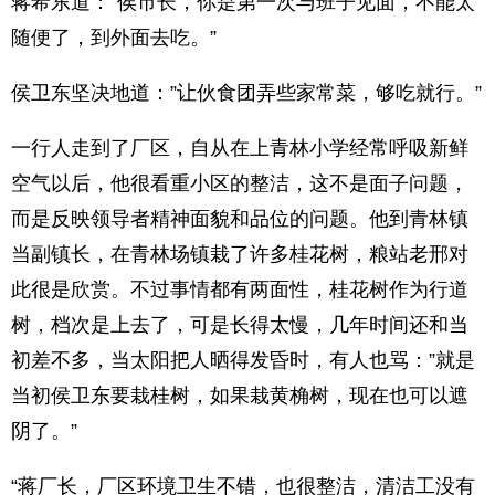
蒋希东道：”侯市长，你是第一次与班子见面，不能太
随便了，到外面去吃。”
侯卫东坚决地道：”让伙食团弄些家常菜，够吃就行。”
一行人走到了厂区，自从在上青林小学经常呼吸新鲜
空气以后，他很看重小区的整洁，这不是面子问题，
而是反映领导者精神面貌和品位的问题。他到青林镇
当副镇长，在青林场镇栽了许多桂花树，粮站老邢对
此很是欣赏。不过事情都有两面性，桂花树作为行道
树，档次是上去了，可是长得太慢，几年时间还和当
初差不多，当太阳把人晒得发昏时，有人也骂：”就是
当初侯卫东要栽桂树，如果栽黄桷树，现在也可以遮
阴了。”
“蒋厂长，厂区环境卫生不错，也很整洁，清洁工没有