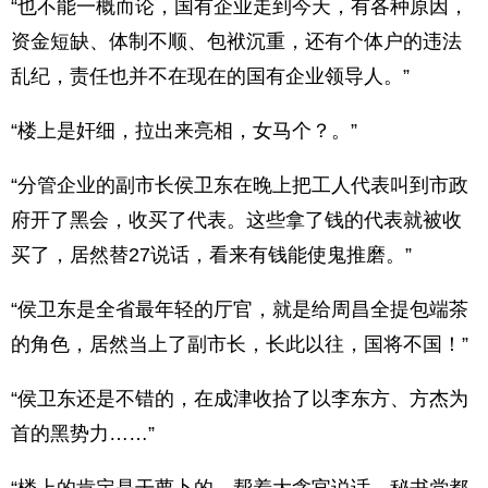
“也不能一概而论，国有企业走到今天，有各种原因，
资金短缺、体制不顺、包袱沉重，还有个体户的违法
乱纪，责任也并不在现在的国有企业领导人。”
“楼上是奸细，拉出来亮相，女马个？。”
“分管企业的副市长侯卫东在晚上把工人代表叫到市政
府开了黑会，收买了代表。这些拿了钱的代表就被收
买了，居然替27说话，看来有钱能使鬼推磨。”
“侯卫东是全省最年轻的厅官，就是给周昌全提包端茶
的角色，居然当上了副市长，长此以往，国将不国！”
“侯卫东还是不错的，在成津收拾了以李东方、方杰为
首的黑势力……”