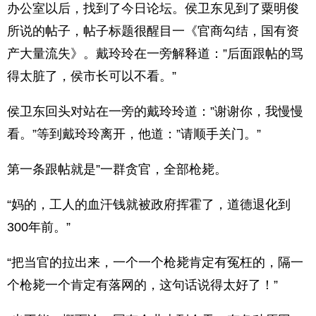
办公室以后，找到了今日论坛。侯卫东见到了粟明俊
所说的帖子，帖子标题很醒目一《官商勾结，国有资
产大量流失》。戴玲玲在一旁解释道：”后面跟帖的骂
得太脏了，侯市长可以不看。”
侯卫东回头对站在一旁的戴玲玲道：”谢谢你，我慢慢
看。”等到戴玲玲离开，他道：”请顺手关门。”
第一条跟帖就是”一群贪官，全部枪毙。
“妈的，工人的血汗钱就被政府挥霍了，道德退化到
300年前。”
“把当官的拉出来，一个一个枪毙肯定有冤枉的，隔一
个枪毙一个肯定有落网的，这句话说得太好了！”