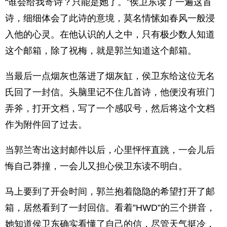
“谁会给我寄诗？只能是她了。”侯卫东读了一遍这首
诗，细细体会了此诗的意境，莫名情愫如春风一般浸
入他的心灵。在他认识的人之中，只有极少数人知道
这个邮箱，除了祝梅，就是郭兰知道这个邮箱。
当最后一点烟灰也落进了烟灰缸，侯卫东给这位无名
氏回了一封信。头脑里记不住几首诗，他便没有班门
弄斧，打开文档，写了一个感叹号，然后将这个文档
作为附件回了过去。
当郭兰寄出这封邮件以后，心里怦怦直跳，一会儿后
悔自己莽撞，一会儿又担心侯卫东读不明白。
马上要到了开会时间，郭兰抱着隐隐的希望打开了邮
箱，居然看到了一封回信。看着”HWD”的三个拼音，
她知道侯卫东确实看懂了自己的信，尽管天气挺冷，