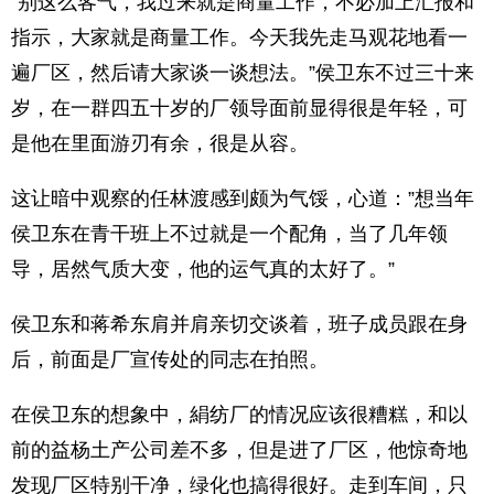
“别这么客气，我过来就是商量工作，不必加上汇报和
指示，大家就是商量工作。今天我先走马观花地看一
遍厂区，然后请大家谈一谈想法。”侯卫东不过三十来
岁，在一群四五十岁的厂领导面前显得很是年轻，可
是他在里面游刃有余，很是从容。
这让暗中观察的任林渡感到颇为气馁，心道：”想当年
侯卫东在青干班上不过就是一个配角，当了几年领
导，居然气质大变，他的运气真的太好了。”
侯卫东和蒋希东肩并肩亲切交谈着，班子成员跟在身
后，前面是厂宣传处的同志在拍照。
在侯卫东的想象中，絹纺厂的情况应该很糟糕，和以
前的益杨土产公司差不多，但是进了厂区，他惊奇地
发现厂区特别干净，绿化也搞得很好。走到车间，只