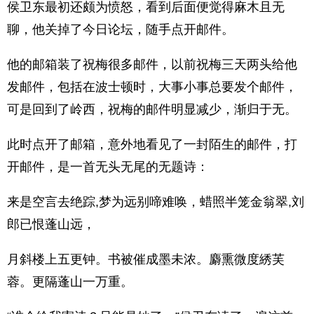
侯卫东最初还颇为愤怒，看到后面便觉得麻木且无
聊，他关掉了今日论坛，随手点开邮件。
他的邮箱装了祝梅很多邮件，以前祝梅三天两头给他
发邮件，包括在波士顿时，大事小事总要发个邮件，
可是回到了岭西，祝梅的邮件明显减少，渐归于无。
此时点开了邮箱，意外地看见了一封陌生的邮件，打
开邮件，是一首无头无尾的无题诗：
来是空言去绝踪,梦为远别啼难唤，蜡照半笼金翁翠,刘
郎已恨蓬山远，
月斜楼上五更钟。书被催成墨未浓。麝熏微度綉芙
蓉。更隔蓬山一万重。