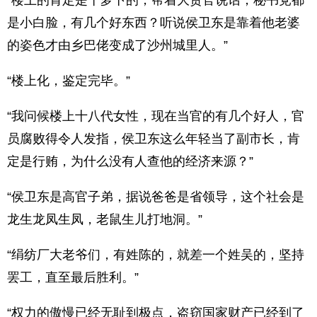
“楼上的肯定是干萝卜的，帮着大贪官说话，秘书党都
是小白脸，有几个好东西？听说侯卫东是靠着他老婆
的姿色才由乡巴佬变成了沙州城里人。”
“楼上化，鉴定完毕。”
“我问候楼上十八代女性，现在当官的有几个好人，官
员腐败得令人发指，侯卫东这么年轻当了副市长，肯
定是行贿，为什么没有人查他的经济来源？”
“侯卫东是高官子弟，据说爸爸是省领导，这个社会是
龙生龙凤生凤，老鼠生儿打地洞。”
“绢纺厂大老爷们，有姓陈的，就差一个姓吴的，坚持
罢工，直至最后胜利。”
“权力的傲慢已经无耻到极点，盗窃国家财产已经到了